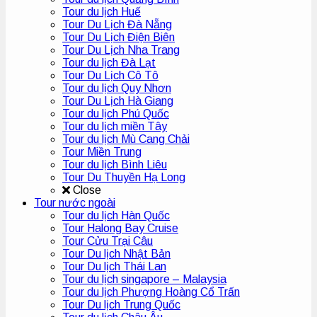
Tour du lịch Huế
Tour Du Lịch Đà Nẵng
Tour Du Lịch Điện Biên
Tour Du Lịch Nha Trang
Tour du lịch Đà Lạt
Tour Du Lịch Cô Tô
Tour du lịch Quy Nhơn
Tour Du Lịch Hà Giang
Tour du lịch Phú Quốc
Tour du lịch miền Tây
Tour du lịch Mù Cang Chải
Tour Miền Trung
Tour du lịch Bình Liêu
Tour Du Thuyền Hạ Long
Close
Tour nước ngoài
Tour du lịch Hàn Quốc
Tour Halong Bay Cruise
Tour Cửu Trại Câu
Tour Du lịch Nhật Bản
Tour Du lịch Thái Lan
Tour du lịch singapore – Malaysia
Tour du lịch Phượng Hoàng Cổ Trấn
Tour Du lịch Trung Quốc