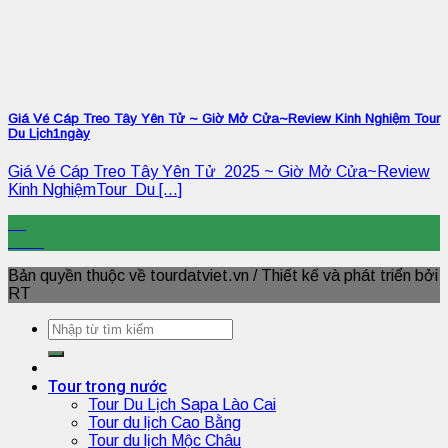
Giá Vé Cáp Treo Tây Yên Tử ~ Giờ Mở Cửa~Review Kinh Nghiệm Tour
Du Lịch1ngày
Giá Vé Cáp Treo Tây Yên Tử 2025 ~ Giờ Mở Cửa~Review
Kinh NghiệmTour Du [...]
13
Th11
Bản quyền thuộc về tourdatviet.vn / Thiết kế và phát triển bởi
RT
Tour trong nước
Tour Du Lịch Sapa Lào Cai
Tour du lịch Cao Bằng
Tour du lịch Mộc Châu