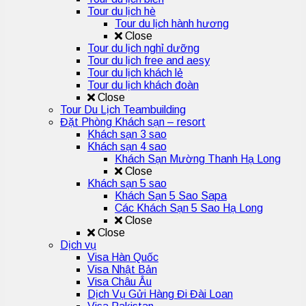
Tour du lịch hè
Tour du lịch hành hương
Close
Tour du lịch nghỉ dưỡng
Tour du lịch free and aesy
Tour du lịch khách lẻ
Tour du lịch khách đoàn
Close
Tour Du Lịch Teambuilding
Đặt Phòng Khách sạn – resort
Khách sạn 3 sao
Khách sạn 4 sao
Khách Sạn Mường Thanh Hạ Long
Close
Khách sạn 5 sao
Khách Sạn 5 Sao Sapa
Các Khách Sạn 5 Sao Hạ Long
Close
Close
Dịch vụ
Visa Hàn Quốc
Visa Nhật Bản
Visa Châu Âu
Dịch Vụ Gửi Hàng Đi Đài Loan