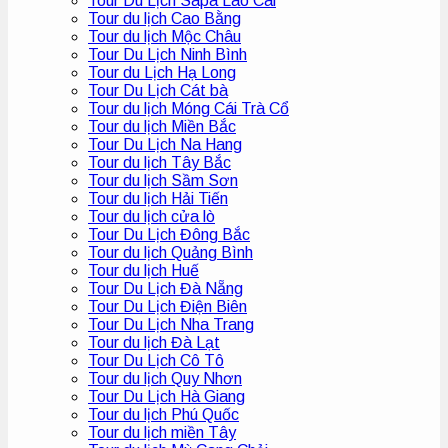
Tour Du Lịch Sapa Lào Cai
Tour du lịch Cao Bằng
Tour du lịch Mộc Châu
Tour Du Lịch Ninh Bình
Tour du Lịch Hạ Long
Tour Du Lịch Cát bà
Tour du lịch Móng Cái Trà Cổ
Tour du lịch Miền Bắc
Tour Du Lịch Na Hang
Tour du lịch Tây Bắc
Tour du lịch Sầm Sơn
Tour du lịch Hải Tiến
Tour du lịch cửa lò
Tour Du Lịch Đông Bắc
Tour du lịch Quảng Bình
Tour du lịch Huế
Tour Du Lịch Đà Nẵng
Tour Du Lịch Điện Biên
Tour Du Lịch Nha Trang
Tour du lịch Đà Lạt
Tour Du Lịch Cô Tô
Tour du lịch Quy Nhơn
Tour Du Lịch Hà Giang
Tour du lịch Phú Quốc
Tour du lịch miền Tây