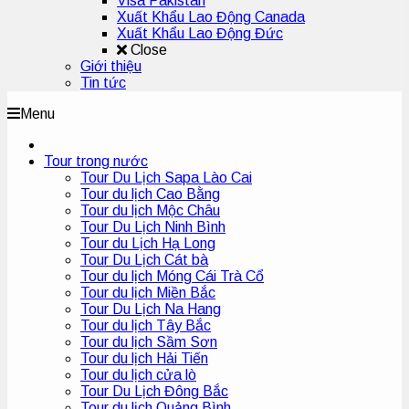
Visa Pakistan
Xuất Khẩu Lao Động Canada
Xuất Khẩu Lao Động Đức
Close
Giới thiệu
Tin tức
Menu
Tour trong nước
Tour Du Lịch Sapa Lào Cai
Tour du lịch Cao Bằng
Tour du lịch Mộc Châu
Tour Du Lịch Ninh Bình
Tour du Lịch Hạ Long
Tour Du Lịch Cát bà
Tour du lịch Móng Cái Trà Cổ
Tour du lịch Miền Bắc
Tour Du Lịch Na Hang
Tour du lịch Tây Bắc
Tour du lịch Sầm Sơn
Tour du lịch Hải Tiến
Tour du lịch cửa lò
Tour Du Lịch Đông Bắc
Tour du lịch Quảng Bình