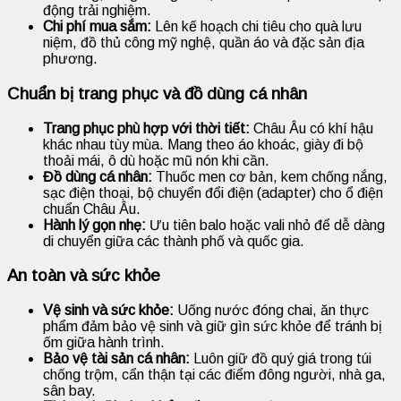
động trải nghiệm.
Chi phí mua sắm:
Lên kế hoạch chi tiêu cho quà lưu
niệm, đồ thủ công mỹ nghệ, quần áo và đặc sản địa
phương.
Chuẩn bị trang phục và đồ dùng cá nhân
Trang phục phù hợp với thời tiết:
Châu Âu có khí hậu
khác nhau tùy mùa. Mang theo áo khoác, giày đi bộ
thoải mái, ô dù hoặc mũ nón khi cần.
Đồ dùng cá nhân:
Thuốc men cơ bản, kem chống nắng,
sạc điện thoại, bộ chuyển đổi điện (adapter) cho ổ điện
chuẩn Châu Âu.
Hành lý gọn nhẹ:
Ưu tiên balo hoặc vali nhỏ để dễ dàng
di chuyển giữa các thành phố và quốc gia.
An toàn và sức khỏe
Vệ sinh và sức khỏe:
Uống nước đóng chai, ăn thực
phẩm đảm bảo vệ sinh và giữ gìn sức khỏe để tránh bị
ốm giữa hành trình.
Bảo vệ tài sản cá nhân:
Luôn giữ đồ quý giá trong túi
chống trộm, cẩn thận tại các điểm đông người, nhà ga,
sân bay.