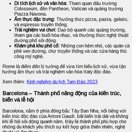
Di tích lịch sử và văn hóa:
Tham quan đấu trường
Colosseum, đền Pantheon, Vatican và quảng trường
Piazza Navona.
Ẩm thực đặc trưng:
Thưởng thức pizza, pasta, gelato,
và espresso truyền thống.
Trải nghiệm vui chơi:
Dạo bộ quanh các quảng trường,
tham gia các buổi hòa nhạc, và thưởng thức nghệ thuật
đường phố sôi động.
Khám phá khu phố cổ:
Những con hẻm nhỏ, các quán cà
phê ven đường, chợ truyền thống và các cửa hàng thủ
công mỹ nghệ.
Rome là điểm đến lý tưởng để vừa tìm hiểu lịch sử, vừa tận
hưởng ẩm thực và trải nghiệm văn hóa Italy độc đáo.
Xem thêm:
Kinh nghiệm du lịch Tam Đảo 2023
Barcelona – Thành phố năng động của kiến trúc,
biển và lễ hội
Barcelona, nằm ở phía đông bắc Tây Ban Nha, nổi tiếng với
kiến trúc độc đáo của Antoni Gaudí, bãi biển trải dài và không
khí lễ hội sôi động quanh năm. Đây là thành phố phù hợp cho
những du khách yêu thích sự kết hợp giữa thiên nhiên, nghệ