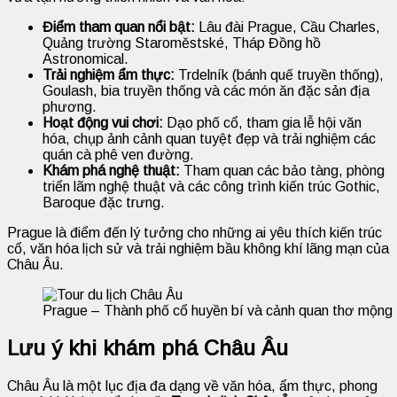
Điểm tham quan nổi bật:
Lâu đài Prague, Cầu Charles,
Quảng trường Staroměstské, Tháp Đồng hồ
Astronomical.
Trải nghiệm ẩm thực:
Trdelník (bánh quế truyền thống),
Goulash, bia truyền thống và các món ăn đặc sản địa
phương.
Hoạt động vui chơi:
Dạo phố cổ, tham gia lễ hội văn
hóa, chụp ảnh cảnh quan tuyệt đẹp và trải nghiệm các
quán cà phê ven đường.
Khám phá nghệ thuật:
Tham quan các bảo tàng, phòng
triển lãm nghệ thuật và các công trình kiến trúc Gothic,
Baroque đặc trưng.
Prague là điểm đến lý tưởng cho những ai yêu thích kiến trúc
cổ, văn hóa lịch sử và trải nghiệm bầu không khí lãng mạn của
Châu Âu.
Prague – Thành phố cổ huyền bí và cảnh quan thơ mộng
Lưu ý khi khám phá Châu Âu
Châu Âu là một lục địa đa dạng về văn hóa, ẩm thực, phong