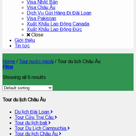
Visa Nhật Bản
Visa Châu Âu
Dịch Vụ Gửi Hàng Đi Đài Loan
Visa Pakistan
Xuất Khẩu Lao Động Canada
Xuất Khẩu Lao Động Đức
Close
Giới thiệu
Tin tức
Home
/
Tour nước ngoài
/
Tour du lịch Châu Âu
Filter
Showing all 6 results
Tour du lịch Châu Âu
Du lịch Đài Loan
Tour Cửu Trại Câu
Tour du lịch bali
Tour Du Lịch Campuchia
Tour du lịch Châu Âu