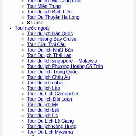
Tour du lịch Mù Cang Chải
Tour Miền Trung
Tour du lịch Bình Liêu
Tour Du Thuyền Hạ Long
Close
Tour nước ngoài
Tour du lịch Hàn Quốc
Tour Halong Bay Cruise
Tour Cửu Trại Câu
Tour Du lịch Nhật Bản
Tour Du lịch Thái Lan
Tour du lịch singapore – Malaysia
Tour du lịch Phượng Hoàng Cổ Trấn
Tour Du lịch Trung Quốc
Tour du lịch Châu Âu
Tour du lịch dubai
Tour du lịch Lào
Tour Du Lịch Campuchia
Tour Du lịch Đài Loan
Tour du lịch Mỹ
Tour du lịch bali
Tour du lịch Úc
Tour Du Lịch Lệ Giang
Tour du lịch Đông Hưng
Tour Du Lịch Myanma