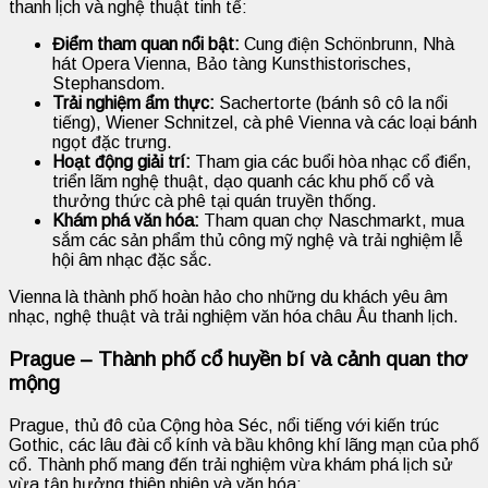
thanh lịch và nghệ thuật tinh tế:
Điểm tham quan nổi bật:
Cung điện Schönbrunn, Nhà
hát Opera Vienna, Bảo tàng Kunsthistorisches,
Stephansdom.
Trải nghiệm ẩm thực:
Sachertorte (bánh sô cô la nổi
tiếng), Wiener Schnitzel, cà phê Vienna và các loại bánh
ngọt đặc trưng.
Hoạt động giải trí:
Tham gia các buổi hòa nhạc cổ điển,
triển lãm nghệ thuật, dạo quanh các khu phố cổ và
thưởng thức cà phê tại quán truyền thống.
Khám phá văn hóa:
Tham quan chợ Naschmarkt, mua
sắm các sản phẩm thủ công mỹ nghệ và trải nghiệm lễ
hội âm nhạc đặc sắc.
Vienna là thành phố hoàn hảo cho những du khách yêu âm
nhạc, nghệ thuật và trải nghiệm văn hóa châu Âu thanh lịch.
Prague – Thành phố cổ huyền bí và cảnh quan thơ
mộng
Prague, thủ đô của Cộng hòa Séc, nổi tiếng với kiến trúc
Gothic, các lâu đài cổ kính và bầu không khí lãng mạn của phố
cổ. Thành phố mang đến trải nghiệm vừa khám phá lịch sử
vừa tận hưởng thiên nhiên và văn hóa: