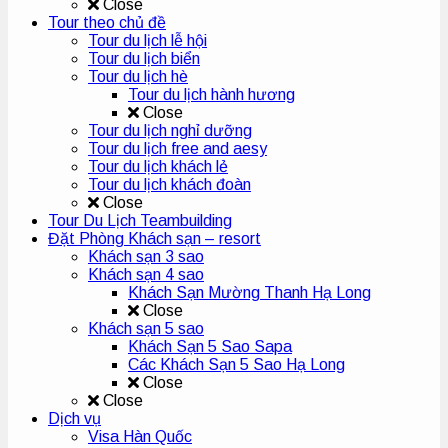
Close
Tour theo chủ đề
Tour du lịch lễ hội
Tour du lịch biển
Tour du lịch hè
Tour du lịch hành hương
Close
Tour du lịch nghỉ dưỡng
Tour du lịch free and aesy
Tour du lịch khách lẻ
Tour du lịch khách đoàn
Close
Tour Du Lịch Teambuilding
Đặt Phòng Khách sạn – resort
Khách sạn 3 sao
Khách sạn 4 sao
Khách Sạn Mường Thanh Hạ Long
Close
Khách sạn 5 sao
Khách Sạn 5 Sao Sapa
Các Khách Sạn 5 Sao Hạ Long
Close
Close
Dịch vụ
Visa Hàn Quốc