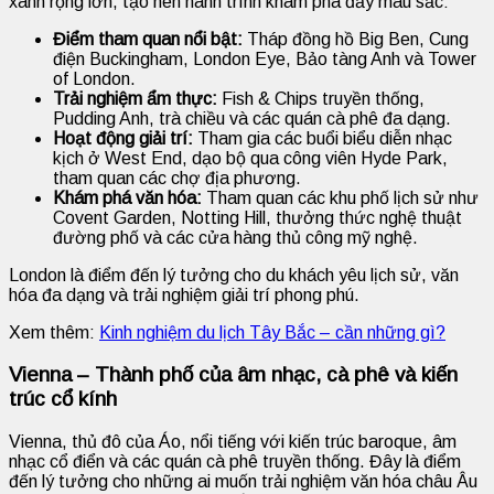
xanh rộng lớn, tạo nên hành trình khám phá đầy màu sắc:
Điểm tham quan nổi bật:
Tháp đồng hồ Big Ben, Cung
điện Buckingham, London Eye, Bảo tàng Anh và Tower
of London.
Trải nghiệm ẩm thực:
Fish & Chips truyền thống,
Pudding Anh, trà chiều và các quán cà phê đa dạng.
Hoạt động giải trí:
Tham gia các buổi biểu diễn nhạc
kịch ở West End, dạo bộ qua công viên Hyde Park,
tham quan các chợ địa phương.
Khám phá văn hóa:
Tham quan các khu phố lịch sử như
Covent Garden, Notting Hill, thưởng thức nghệ thuật
đường phố và các cửa hàng thủ công mỹ nghệ.
London là điểm đến lý tưởng cho du khách yêu lịch sử, văn
hóa đa dạng và trải nghiệm giải trí phong phú.
Xem thêm:
Kinh nghiệm du lịch Tây Bắc – cần những gì?
Vienna – Thành phố của âm nhạc, cà phê và kiến
trúc cổ kính
Vienna, thủ đô của Áo, nổi tiếng với kiến trúc baroque, âm
nhạc cổ điển và các quán cà phê truyền thống. Đây là điểm
đến lý tưởng cho những ai muốn trải nghiệm văn hóa châu Âu