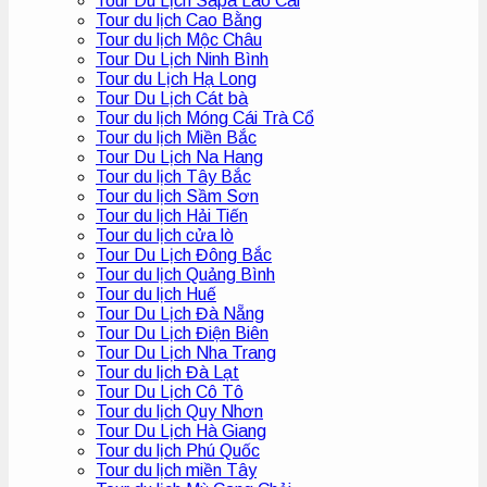
Tour Du Lịch Sapa Lào Cai
Tour du lịch Cao Bằng
Tour du lịch Mộc Châu
Tour Du Lịch Ninh Bình
Tour du Lịch Hạ Long
Tour Du Lịch Cát bà
Tour du lịch Móng Cái Trà Cổ
Tour du lịch Miền Bắc
Tour Du Lịch Na Hang
Tour du lịch Tây Bắc
Tour du lịch Sầm Sơn
Tour du lịch Hải Tiến
Tour du lịch cửa lò
Tour Du Lịch Đông Bắc
Tour du lịch Quảng Bình
Tour du lịch Huế
Tour Du Lịch Đà Nẵng
Tour Du Lịch Điện Biên
Tour Du Lịch Nha Trang
Tour du lịch Đà Lạt
Tour Du Lịch Cô Tô
Tour du lịch Quy Nhơn
Tour Du Lịch Hà Giang
Tour du lịch Phú Quốc
Tour du lịch miền Tây