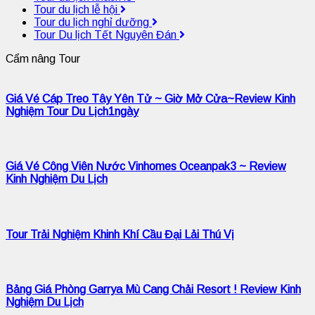
Tour du lịch lễ hội
Tour du lịch nghỉ dưỡng
Tour Du lịch Tết Nguyên Đán
Cẩm nâng Tour
Giá Vé Cáp Treo Tây Yên Tử ~ Giờ Mở Cửa~Review Kinh
Nghiệm Tour Du Lịch1ngày
Giá Vé Công Viên Nước Vinhomes Oceanpak3 ~ Review
Kinh Nghiệm Du Lịch
Tour Trải Nghiệm Khinh Khí Cầu Đại Lải Thú Vị
Bảng Giá Phòng Garrya Mù Cang Chải Resort ! Review Kinh
Nghiệm Du Lịch