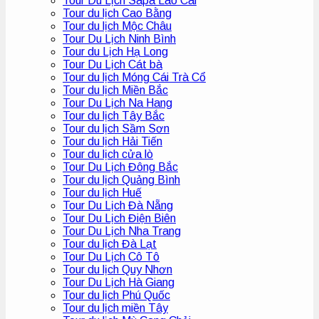
Tour Du Lịch Sapa Lào Cai
Tour du lịch Cao Bằng
Tour du lịch Mộc Châu
Tour Du Lịch Ninh Bình
Tour du Lịch Hạ Long
Tour Du Lịch Cát bà
Tour du lịch Móng Cái Trà Cổ
Tour du lịch Miền Bắc
Tour Du Lịch Na Hang
Tour du lịch Tây Bắc
Tour du lịch Sầm Sơn
Tour du lịch Hải Tiến
Tour du lịch cửa lò
Tour Du Lịch Đông Bắc
Tour du lịch Quảng Bình
Tour du lịch Huế
Tour Du Lịch Đà Nẵng
Tour Du Lịch Điện Biên
Tour Du Lịch Nha Trang
Tour du lịch Đà Lạt
Tour Du Lịch Cô Tô
Tour du lịch Quy Nhơn
Tour Du Lịch Hà Giang
Tour du lịch Phú Quốc
Tour du lịch miền Tây