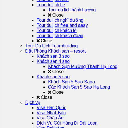
Tour du lịch hè
Tour du lịch hành hương
Close
Tour du lịch nghỉ dưỡng
Tour du lịch free and aesy
Tour du lịch khách lẻ
Tour du lịch khách đoàn
Close
Tour Du Lịch Teambuilding
Đặt Phòng Khách sạn – resort
Khách sạn 3 sao
Khách sạn 4 sao
Khách Sạn Mường Thanh Hạ Long
Close
Khách sạn 5 sao
Khách Sạn 5 Sao Sapa
Các Khách Sạn 5 Sao Hạ Long
Close
Close
Dịch vụ
Visa Hàn Quốc
Visa Nhật Bản
Visa Châu Âu
Dịch Vụ Gửi Hàng Đi Đài Loan