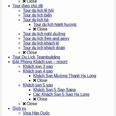
Close
Tour theo chủ đề
Tour du lịch lễ hội
Tour du lịch biển
Tour du lịch hè
Tour du lịch hành hương
Close
Tour du lịch nghỉ dưỡng
Tour du lịch free and aesy
Tour du lịch khách lẻ
Tour du lịch khách đoàn
Close
Tour Du Lịch Teambuilding
Đặt Phòng Khách sạn – resort
Khách sạn 3 sao
Khách sạn 4 sao
Khách Sạn Mường Thanh Hạ Long
Close
Khách sạn 5 sao
Khách Sạn 5 Sao Sapa
Các Khách Sạn 5 Sao Hạ Long
Close
Close
Dịch vụ
Visa Hàn Quốc