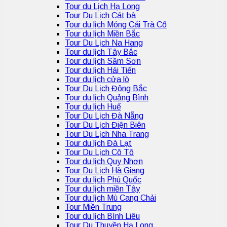
Tour du Lịch Hạ Long
Tour Du Lịch Cát bà
Tour du lịch Móng Cái Trà Cổ
Tour du lịch Miền Bắc
Tour Du Lịch Na Hang
Tour du lịch Tây Bắc
Tour du lịch Sầm Sơn
Tour du lịch Hải Tiến
Tour du lịch cửa lò
Tour Du Lịch Đông Bắc
Tour du lịch Quảng Bình
Tour du lịch Huế
Tour Du Lịch Đà Nẵng
Tour Du Lịch Điện Biên
Tour Du Lịch Nha Trang
Tour du lịch Đà Lạt
Tour Du Lịch Cô Tô
Tour du lịch Quy Nhơn
Tour Du Lịch Hà Giang
Tour du lịch Phú Quốc
Tour du lịch miền Tây
Tour du lịch Mù Cang Chải
Tour Miền Trung
Tour du lịch Bình Liêu
Tour Du Thuyền Hạ Long