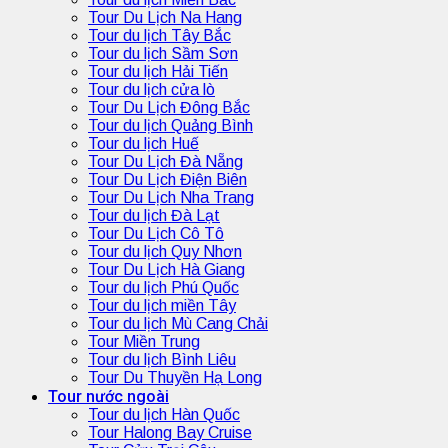
Tour Du Lịch Na Hang
Tour du lịch Tây Bắc
Tour du lịch Sầm Sơn
Tour du lịch Hải Tiến
Tour du lịch cửa lò
Tour Du Lịch Đông Bắc
Tour du lịch Quảng Bình
Tour du lịch Huế
Tour Du Lịch Đà Nẵng
Tour Du Lịch Điện Biên
Tour Du Lịch Nha Trang
Tour du lịch Đà Lạt
Tour Du Lịch Cô Tô
Tour du lịch Quy Nhơn
Tour Du Lịch Hà Giang
Tour du lịch Phú Quốc
Tour du lịch miền Tây
Tour du lịch Mù Cang Chải
Tour Miền Trung
Tour du lịch Bình Liêu
Tour Du Thuyền Hạ Long
Tour nước ngoài
Tour du lịch Hàn Quốc
Tour Halong Bay Cruise