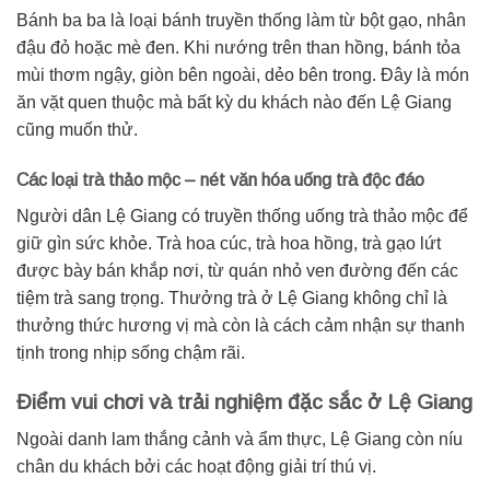
Bánh ba ba là loại bánh truyền thống làm từ bột gạo, nhân
đậu đỏ hoặc mè đen. Khi nướng trên than hồng, bánh tỏa
mùi thơm ngậy, giòn bên ngoài, dẻo bên trong. Đây là món
ăn vặt quen thuộc mà bất kỳ du khách nào đến Lệ Giang
cũng muốn thử.
Các loại trà thảo mộc – nét văn hóa uống trà độc đáo
Người dân Lệ Giang có truyền thống uống trà thảo mộc để
giữ gìn sức khỏe. Trà hoa cúc, trà hoa hồng, trà gạo lứt
được bày bán khắp nơi, từ quán nhỏ ven đường đến các
tiệm trà sang trọng. Thưởng trà ở Lệ Giang không chỉ là
thưởng thức hương vị mà còn là cách cảm nhận sự thanh
tịnh trong nhịp sống chậm rãi.
Điểm vui chơi và trải nghiệm đặc sắc ở Lệ Giang
Ngoài danh lam thắng cảnh và ẩm thực, Lệ Giang còn níu
chân du khách bởi các hoạt động giải trí thú vị.