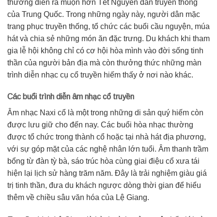
thường diễn ra muộn hơn Tết Nguyên đán truyền thống
của Trung Quốc. Trong những ngày này, người dân mặc
trang phục truyền thống, tổ chức các buổi cầu nguyện, múa
hát và chia sẻ những món ăn đặc trưng. Du khách khi tham
gia lễ hội không chỉ có cơ hội hòa mình vào đời sống tinh
thần của người bản địa mà còn thưởng thức những màn
trình diễn nhạc cụ cổ truyền hiếm thấy ở nơi nào khác.
Các buổi trình diễn âm nhạc cổ truyền
Âm nhạc Naxi cổ là một trong những di sản quý hiếm còn
được lưu giữ cho đến nay. Các buổi hòa nhạc thường
được tổ chức trong thành cổ hoặc tại nhà hát địa phương,
với sự góp mặt của các nghệ nhân lớn tuổi. Âm thanh trầm
bổng từ đàn tỳ bà, sáo trúc hòa cùng giai điệu cổ xưa tái
hiện lại lịch sử hàng trăm năm. Đây là trải nghiệm giàu giá
trị tinh thần, đưa du khách ngược dòng thời gian để hiểu
thêm về chiều sâu văn hóa của Lệ Giang.