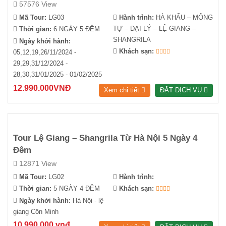
57576 View
Mã Tour:
LG03
Hành trình:
HÀ KHẨU – MÔNG
TỰ – ĐẠI LÝ – LỆ GIANG –
Thời gian:
6 NGÀY 5 ĐÊM
SHANGRILA
Ngày khởi hành:
Khách sạn:
05,12,19,26/11/2024 -
29,29,31/12/2024 -
28,30,31/01/2025 - 01/02/2025
12.990.000VNĐ
Xem chi tiết
ĐẶT DỊCH VỤ
Tour Lệ Giang – Shangrila Từ Hà Nội 5 Ngày 4
Đêm
12871 View
Mã Tour:
LG02
Hành trình:
Thời gian:
5 NGÀY 4 ĐÊM
Khách sạn:
Ngày khởi hành:
Hà Nội - lệ
giang Côn Minh
10.990.000 vnđ