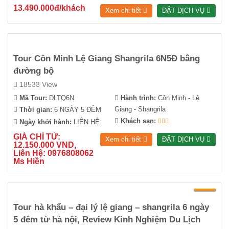
13.490.000đ/khách
Xem chi tiết
ĐẶT DỊCH VỤ
Tour Côn Minh Lệ Giang Shangrila 6N5Đ bằng
đường bộ
18533 View
Mã Tour:
DLTQ6N
Hành trình:
Côn Minh - Lệ
Giang - Shangrila
Thời gian:
6 NGÀY 5 ĐÊM
Khách sạn:
Ngày khởi hành:
LIÊN HỆ:
GIÁ CHỈ TỪ:
Xem chi tiết
ĐẶT DỊCH VỤ
12.150.000 VND,
Liên Hệ: 0976808062
Ms Hiền
Tour hà khẩu – đại lý lệ giang – shangrila 6 ngày
5 đêm từ hà nội, Review Kinh Nghiệm Du Lịch