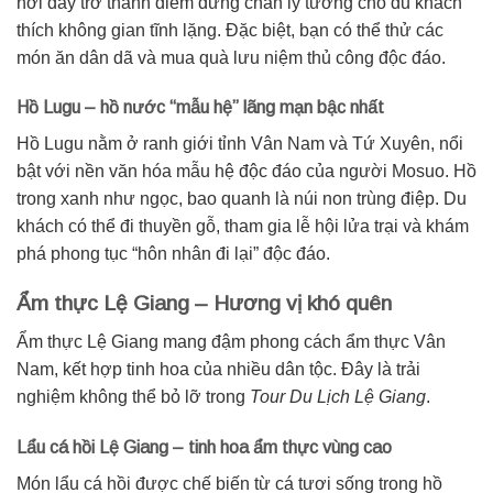
nơi đây trở thành điểm dừng chân lý tưởng cho du khách
thích không gian tĩnh lặng. Đặc biệt, bạn có thể thử các
món ăn dân dã và mua quà lưu niệm thủ công độc đáo.
Hồ Lugu – hồ nước “mẫu hệ” lãng mạn bậc nhất
Hồ Lugu nằm ở ranh giới tỉnh Vân Nam và Tứ Xuyên, nổi
bật với nền văn hóa mẫu hệ độc đáo của người Mosuo. Hồ
trong xanh như ngọc, bao quanh là núi non trùng điệp. Du
khách có thể đi thuyền gỗ, tham gia lễ hội lửa trại và khám
phá phong tục “hôn nhân đi lại” độc đáo.
Ẩm thực Lệ Giang – Hương vị khó quên
Ẩm thực Lệ Giang mang đậm phong cách ẩm thực Vân
Nam, kết hợp tinh hoa của nhiều dân tộc. Đây là trải
nghiệm không thể bỏ lỡ trong
Tour Du Lịch Lệ Giang
.
Lẩu cá hồi Lệ Giang – tinh hoa ẩm thực vùng cao
Món lẩu cá hồi được chế biến từ cá tươi sống trong hồ