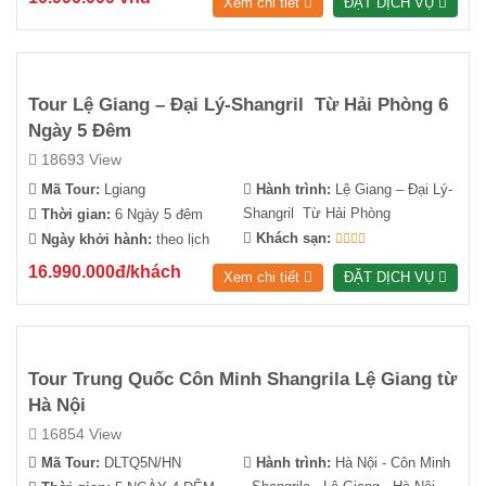
Xem chi tiết
ĐẶT DỊCH VỤ
Tour Lệ Giang – Đại Lý-Shangril Từ Hải Phòng 6
Ngày 5 Đêm
18693 View
Mã Tour:
Lgiang
Hành trình:
Lệ Giang – Đại Lý-
Shangril Từ Hải Phòng
Thời gian:
6 Ngày 5 đêm
Khách sạn:
Ngày khởi hành:
theo lịch
16.990.000đ/khách
Xem chi tiết
ĐẶT DỊCH VỤ
Tour Trung Quốc Côn Minh Shangrila Lệ Giang từ
Hà Nội
16854 View
Mã Tour:
DLTQ5N/HN
Hành trình:
Hà Nội - Côn Minh