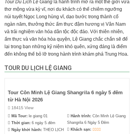
Tour Du Lịch Lệ Giang
là hành trình mở ra một thế giới vừa
thơ mộng vừa kỳ vĩ, nơi du khách có thể chiêm ngưỡng
núi tuyết Ngọc Long hùng vĩ, dạo bước trong thành cổ
ngàn năm, thưởng thức ẩm thực đậm hương vị Vân Nam
và trải nghiệm văn hóa dân tộc độc đáo. Với thiên nhiên,
ẩm thực và văn hóa hòa quyện, Lệ Giang chắc chắn sẽ để
lại trong bạn những kỷ niệm khó quên, xứng đáng là điểm
đến không thể bỏ lỡ trong hành trình khám phá Trung Hoa.
TOUR DU LỊCH LỆ GIANG
Tour Côn Minh Lệ Giang Shangrila 6 ngày 5 đêm
từ Hà Nội 2026
18415 View
Mã Tour:
le giang 01
Hành trình:
Côn Minh Lệ Giang
Shangrila 6 Ngày 5 Đêm
Thời gian:
6 ngày 5 đêm
Khách sạn:
Ngày khởi hành:
THEO LỊCH