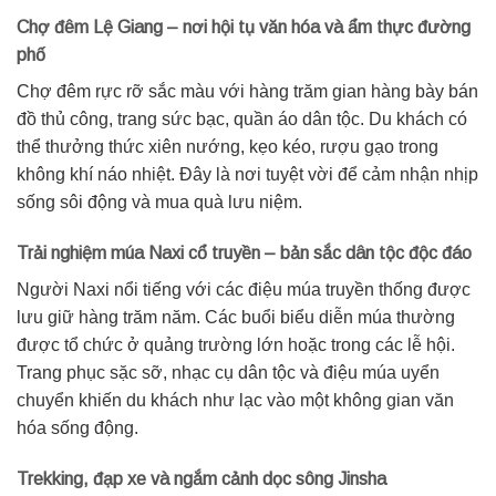
Chợ đêm Lệ Giang – nơi hội tụ văn hóa và ẩm thực đường
phố
Chợ đêm rực rỡ sắc màu với hàng trăm gian hàng bày bán
đồ thủ công, trang sức bạc, quần áo dân tộc. Du khách có
thể thưởng thức xiên nướng, kẹo kéo, rượu gạo trong
không khí náo nhiệt. Đây là nơi tuyệt vời để cảm nhận nhịp
sống sôi động và mua quà lưu niệm.
Trải nghiệm múa Naxi cổ truyền – bản sắc dân tộc độc đáo
Người Naxi nổi tiếng với các điệu múa truyền thống được
lưu giữ hàng trăm năm. Các buổi biểu diễn múa thường
được tổ chức ở quảng trường lớn hoặc trong các lễ hội.
Trang phục sặc sỡ, nhạc cụ dân tộc và điệu múa uyển
chuyển khiến du khách như lạc vào một không gian văn
hóa sống động.
Trekking, đạp xe và ngắm cảnh dọc sông Jinsha