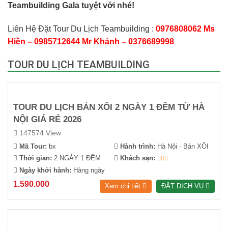
Teambuilding Gala tuyệt với nhé!
Liên Hệ Đặt Tour Du Lịch Teambuilding :
0976808062 Ms
Hiền – 0985712644 Mr Khánh – 0376689998
TOUR DU LỊCH TEAMBUILDING
TOUR DU LỊCH BẢN XÔI 2 NGÀY 1 ĐÊM TỪ HÀ
NỘI GIÁ RẺ 2026
147574 View
Mã Tour:
bx
Hành trình:
Hà Nội - Bản XÔI
Thời gian:
2 NGÀY 1 ĐÊM
Khách sạn:
Ngày khởi hành:
Hàng ngày
1.590.000
Xem chi tiết
ĐẶT DỊCH VỤ