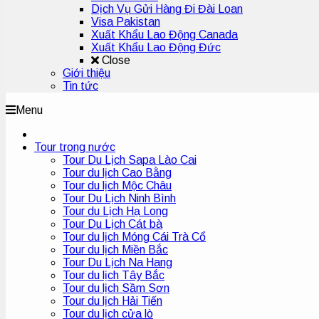
Dịch Vụ Gửi Hàng Đi Đài Loan
Visa Pakistan
Xuất Khẩu Lao Động Canada
Xuất Khẩu Lao Động Đức
Close
Giới thiệu
Tin tức
Menu
Tour trong nước
Tour Du Lịch Sapa Lào Cai
Tour du lịch Cao Bằng
Tour du lịch Mộc Châu
Tour Du Lịch Ninh Bình
Tour du Lịch Hạ Long
Tour Du Lịch Cát bà
Tour du lịch Móng Cái Trà Cổ
Tour du lịch Miền Bắc
Tour Du Lịch Na Hang
Tour du lịch Tây Bắc
Tour du lịch Sầm Sơn
Tour du lịch Hải Tiến
Tour du lịch cửa lò