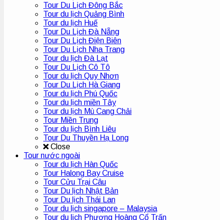
Tour Du Lịch Đông Bắc
Tour du lịch Quảng Bình
Tour du lịch Huế
Tour Du Lịch Đà Nẵng
Tour Du Lịch Điện Biên
Tour Du Lịch Nha Trang
Tour du lịch Đà Lạt
Tour Du Lịch Cô Tô
Tour du lịch Quy Nhơn
Tour Du Lịch Hà Giang
Tour du lịch Phú Quốc
Tour du lịch miền Tây
Tour du lịch Mù Cang Chải
Tour Miền Trung
Tour du lịch Bình Liêu
Tour Du Thuyền Hạ Long
Close
Tour nước ngoài
Tour du lịch Hàn Quốc
Tour Halong Bay Cruise
Tour Cửu Trại Câu
Tour Du lịch Nhật Bản
Tour Du lịch Thái Lan
Tour du lịch singapore – Malaysia
Tour du lịch Phượng Hoàng Cổ Trấn