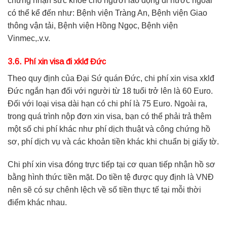
chứng nhận sức khỏe cho người lao động đi nước ngoài
có thể kể đến như: Bệnh viện Tràng An, Bệnh viện Giao
thông vận tải, Bệnh viện Hồng Ngọc, Bệnh viện
Vinmec,.v.v.
3.6. Phí xin visa đi xklđ Đức
Theo quy định của Đại Sứ quán Đức, chi phí xin visa xklđ
Đức ngắn hạn đối với người từ 18 tuổi trở lên là 60 Euro.
Đối với loại visa dài hạn có chi phí là 75 Euro. Ngoài ra,
trong quá trình nộp đơn xin visa, bạn có thể phải trả thêm
một số chi phí khác như phí dịch thuật và công chứng hồ
sơ, phí dịch vụ và các khoản tiền khác khi chuẩn bị giấy tờ.
Chi phí xin visa đóng trực tiếp tại cơ quan tiếp nhận hồ sơ
bằng hình thức tiền mặt. Do tiền tệ được quy định là VNĐ
nên sẽ có sự chênh lệch về số tiền thực tế tại mỗi thời
điểm khác nhau.