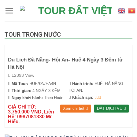
Skip
to
content
TOUR TRONG NƯỚC
Du Lịch Đà Nẵng- Hội An- Huế 4 Ngày 3 Đêm từ
Hà Nội
12393 View
Mã Tour:
HUE/ĐN/HA4N
Hành trình:
HUẾ- ĐÀ NẴNG-
HỘI AN.
Thời gian:
4 NGÀY 3 ĐÊM
Khách sạn:
Ngày khởi hành:
Theo Đoàn
GIÁ CHỈ TỪ:
Xem chi tiết
ĐẶT DỊCH VỤ
3.750.000 VND, Liên
Hệ: 0987081330 Mr
Hiếu.