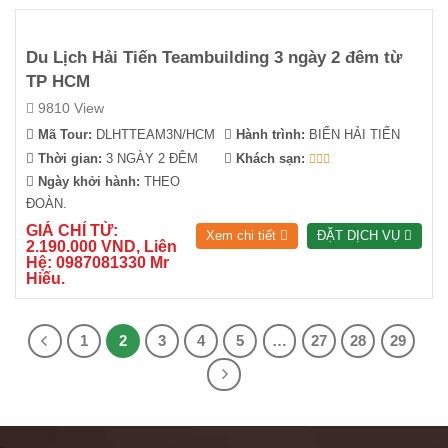
Du Lịch Hải Tiến Teambuilding 3 ngày 2 đêm từ
TP HCM
9810 View
Mã Tour:
DLHTTEAM3N/HCM
Hành trình:
BIỂN HẢI TIẾN
Thời gian:
3 NGÀY 2 ĐÊM
Khách sạn:
Ngày khởi hành:
THEO
ĐOÀN.
GIÁ CHỈ TỪ:
Xem chi tiết
ĐẶT DỊCH VỤ
2.190.000 VND, Liên
Hệ: 0987081330 Mr
Hiếu.
1
2
3
4
5
…
27
28
29