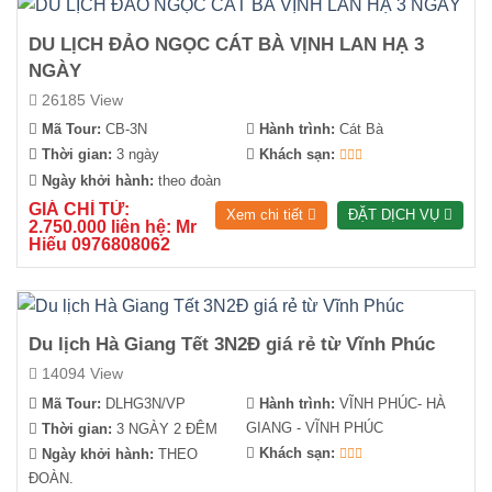
DU LỊCH ĐẢO NGỌC CÁT BÀ VỊNH LAN HẠ 3
NGÀY
26185 View
Mã Tour:
CB-3N
Hành trình:
Cát Bà
Thời gian:
3 ngày
Khách sạn:
Ngày khởi hành:
theo đoàn
GIÁ CHỈ TỪ:
Xem chi tiết
ĐẶT DỊCH VỤ
2.750.000 liên hệ: Mr
Hiếu 0976808062
Du lịch Hà Giang Tết 3N2Đ giá rẻ từ Vĩnh Phúc
14094 View
Mã Tour:
DLHG3N/VP
Hành trình:
VĨNH PHÚC- HÀ
GIANG - VĨNH PHÚC
Thời gian:
3 NGÀY 2 ĐÊM
Khách sạn:
Ngày khởi hành:
THEO
ĐOÀN.