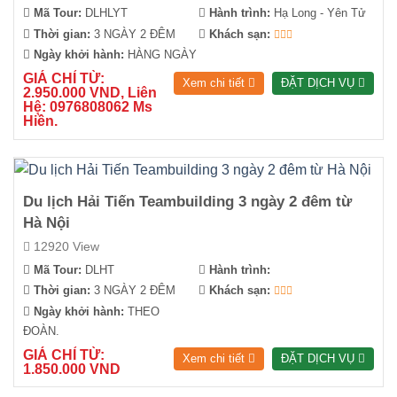
Mã Tour:
DLHLYT
Hành trình:
Hạ Long - Yên Tử
Thời gian:
3 NGÀY 2 ĐÊM
Khách sạn:
Ngày khởi hành:
HÀNG NGÀY
GIÁ CHỈ TỪ:
Xem chi tiết
ĐẶT DỊCH VỤ
2.950.000 VND, Liên
Hệ: 0976808062 Ms
Hiền.
Du lịch Hải Tiến Teambuilding 3 ngày 2 đêm từ
Hà Nội
12920 View
Mã Tour:
DLHT
Hành trình:
Thời gian:
3 NGÀY 2 ĐÊM
Khách sạn:
Ngày khởi hành:
THEO
ĐOÀN.
GIÁ CHỈ TỪ:
Xem chi tiết
ĐẶT DỊCH VỤ
1.850.000 VND