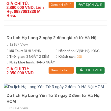
GIÁ CHỈ TỪ:
Xem chi tiết
ĐẶT DỊCH VỤ
2.890.000 VND, Liên
Hệ: 0987081330 Mr
Hiếu.
Du lịch Hạ Long 3 ngày 2 đêm giá rẻ từ Hà Nội
12157 View
Mã Tour:
DLHL3N/HN
Hành trình:
VỊNH HẠ LONG
Thời gian:
3 NGÀY 2 ĐÊM
Khách sạn:
Ngày khởi hành:
HÀNG NGÀY
GIÁ CHỈ TỪ:
Xem chi tiết
ĐẶT DỊCH VỤ
2.350.000 VND.
Du lịch Hạ Long Yên Tử 3 ngày 2 đêm từ Hà Nội
HCM
39604 View