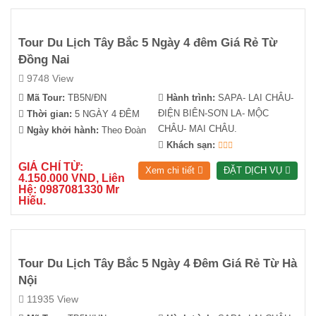
Tour Du Lịch Tây Bắc 5 Ngày 4 đêm Giá Rẻ Từ
Đồng Nai
9748 View
Mã Tour:
TB5N/ĐN
Hành trình:
SAPA- LAI CHÂU-
ĐIỆN BIÊN-SƠN LA- MỘC
Thời gian:
5 NGÀY 4 ĐÊM
CHÂU- MAI CHÂU.
Ngày khởi hành:
Theo Đoàn
Khách sạn:
GIÁ CHỈ TỪ:
Xem chi tiết
ĐẶT DỊCH VỤ
4.150.000 VND, Liên
Hệ: 0987081330 Mr
Hiếu.
Tour Du Lịch Tây Bắc 5 Ngày 4 Đêm Giá Rẻ Từ Hà
Nội
11935 View