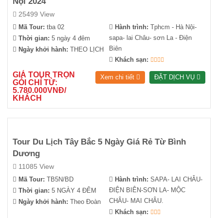
Nội 2024
25499 View
Mã Tour:
tba 02
Hành trình:
Tphcm - Hà Nội-
sapa- lai Châu- sơn La - Điện
Thời gian:
5 ngày 4 đêm
Biên
Ngày khởi hành:
THEO LỊCH
Khách sạn:
GIÁ TOUR TRỌN
Xem chi tiết
ĐẶT DỊCH VỤ
GÓI CHỈ TỪ:
5.780.000VNĐ/
KHÁCH
Tour Du Lịch Tây Bắc 5 Ngày Giá Rẻ Từ Bình
Dương
11085 View
Mã Tour:
TB5N/BD
Hành trình:
SAPA- LAI CHÂU-
ĐIỆN BIÊN-SƠN LA- MỘC
Thời gian:
5 NGÀY 4 ĐÊM
CHÂU- MAI CHÂU.
Ngày khởi hành:
Theo Đoàn
Khách sạn: