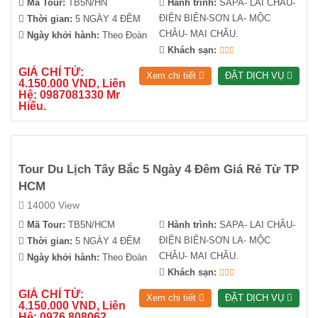
Mã Tour:
TB5N/HN
Hành trình:
SAPA- LAI CHÂU-
ĐIỆN BIÊN-SƠN LA- MỘC
Thời gian:
5 NGÀY 4 ĐÊM
CHÂU- MAI CHÂU.
Ngày khởi hành:
Theo Đoàn
Khách sạn:
GIÁ CHỈ TỪ:
Xem chi tiết
ĐẶT DỊCH VỤ
4.150.000 VND, Liên
Hệ: 0987081330 Mr
Hiếu.
Tour Du Lịch Tây Bắc 5 Ngày 4 Đêm Giá Rẻ Từ TP
HCM
14000 View
Mã Tour:
TB5N/HCM
Hành trình:
SAPA- LAI CHÂU-
ĐIỆN BIÊN-SƠN LA- MỘC
Thời gian:
5 NGÀY 4 ĐÊM
CHÂU- MAI CHÂU.
Ngày khởi hành:
Theo Đoàn
Khách sạn:
GIÁ CHỈ TỪ:
Xem chi tiết
ĐẶT DỊCH VỤ
4.150.000 VND, Liên
Hệ: 0976.808062