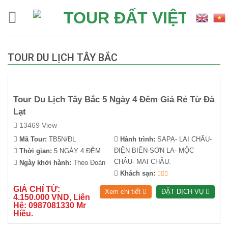
Skip
to
content
TOUR DU LỊCH TÂY BẮC
Tour Du Lịch Tây Bắc 5 Ngày 4 Đêm Giá Rẻ Từ Đà
Lạt
13469 View
Mã Tour:
TB5N/ĐL
Hành trình:
SAPA- LAI CHÂU-
ĐIỆN BIÊN-SƠN LA- MỘC
Thời gian:
5 NGÀY 4 ĐÊM
CHÂU- MAI CHÂU.
Ngày khởi hành:
Theo Đoàn
Khách sạn:
GIÁ CHỈ TỪ:
Xem chi tiết
ĐẶT DỊCH VỤ
4.150.000 VND, Liên
Hệ: 0987081330 Mr
Hiếu.