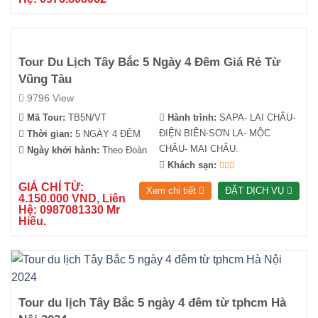
Tour Du Lịch Tây Bắc 5 Ngày 4 Đêm Giá Rẻ Từ
Vũng Tàu
9796 View
Mã Tour:
TB5N/VT
Hành trình:
SAPA- LAI CHÂU-
ĐIỆN BIÊN-SƠN LA- MỘC
Thời gian:
5 NGÀY 4 ĐÊM
CHÂU- MAI CHÂU.
Ngày khởi hành:
Theo Đoàn
Khách sạn:
GIÁ CHỈ TỪ:
Xem chi tiết
ĐẶT DỊCH VỤ
4.150.000 VND, Liên
Hệ: 0987081330 Mr
Hiếu.
Tour du lịch Tây Bắc 5 ngày 4 đêm từ tphcm Hà