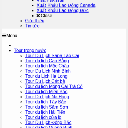
Visa Pakistan
Xuất Khẩu Lao Động Canada
Xuất Khẩu Lao Động Đức
Close
Giới thiệu
Tin tức
Menu
Tour trong nước
Tour Du Lịch Sapa Lào Cai
Tour du lịch Cao Bằng
Tour du lịch Mộc Châu
Tour Du Lịch Ninh Bình
Tour du Lịch Hạ Long
Tour Du Lịch Cát bà
Tour du lịch Móng Cái Trà Cổ
Tour du lịch Miền Bắc
Tour Du Lịch Na Hang
Tour du lịch Tây Bắc
Tour du lịch Sầm Sơn
Tour du lịch Hải Tiến
Tour du lịch cửa lò
Tour Du Lịch Đông Bắc
Tour du lịch Quảng Bình