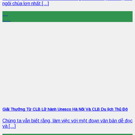
ngôi chùa lơn nhất [...]
29
Th9
Giải Thưởng Từ CLB Lữ hành Unesco Hà Nội Và CLB Du lịch Thủ Đô
Chúng ta vẫn biết rằng, làm việc với một đoạn văn bản dễ đọc
và [...]