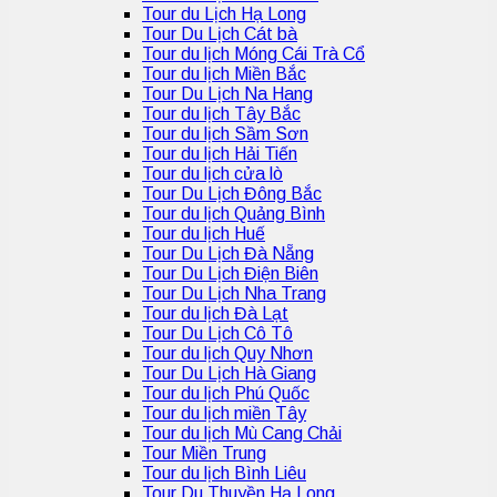
Tour du Lịch Hạ Long
Tour Du Lịch Cát bà
Tour du lịch Móng Cái Trà Cổ
Tour du lịch Miền Bắc
Tour Du Lịch Na Hang
Tour du lịch Tây Bắc
Tour du lịch Sầm Sơn
Tour du lịch Hải Tiến
Tour du lịch cửa lò
Tour Du Lịch Đông Bắc
Tour du lịch Quảng Bình
Tour du lịch Huế
Tour Du Lịch Đà Nẵng
Tour Du Lịch Điện Biên
Tour Du Lịch Nha Trang
Tour du lịch Đà Lạt
Tour Du Lịch Cô Tô
Tour du lịch Quy Nhơn
Tour Du Lịch Hà Giang
Tour du lịch Phú Quốc
Tour du lịch miền Tây
Tour du lịch Mù Cang Chải
Tour Miền Trung
Tour du lịch Bình Liêu
Tour Du Thuyền Hạ Long