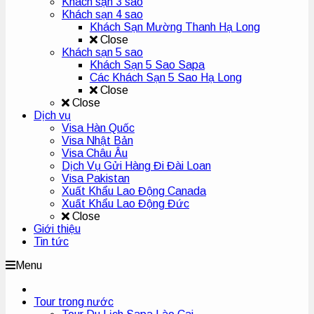
Khách sạn 3 sao
Khách sạn 4 sao
Khách Sạn Mường Thanh Hạ Long
Close
Khách sạn 5 sao
Khách Sạn 5 Sao Sapa
Các Khách Sạn 5 Sao Hạ Long
Close
Close
Dịch vụ
Visa Hàn Quốc
Visa Nhật Bản
Visa Châu Âu
Dịch Vụ Gửi Hàng Đi Đài Loan
Visa Pakistan
Xuất Khẩu Lao Động Canada
Xuất Khẩu Lao Động Đức
Close
Giới thiệu
Tin tức
Menu
Tour trong nước