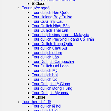
Close
Tour nước ngoài
Tour du lịch Hàn Quốc
Tour Halong Bay Cruise
Tour Cửu Trại Câu
Tour Du lịch Nhật Bản
Tour Du lịch Thái Lan
Tour du lịch singapore – Malaysia
Tour du lịch Phượng Hoàng Cổ Trấn
Tour Du lịch Trung Quốc
Tour du lịch Châu Âu
Tour du lịch dubai
Tour du lịch Lào
Tour Du Lịch Campuchia
Tour Du lịch Đài Loan
Tour du lịch Mỹ
Tour du lịch bali
Tour du lịch Úc
Tour Du Lịch Lệ Giang
Tour du lịch Đông Hưng
Tour Du Lịch Myanma
Close
Tour theo chủ đề
Tour du lịch lễ hội
Tour du lịch biển