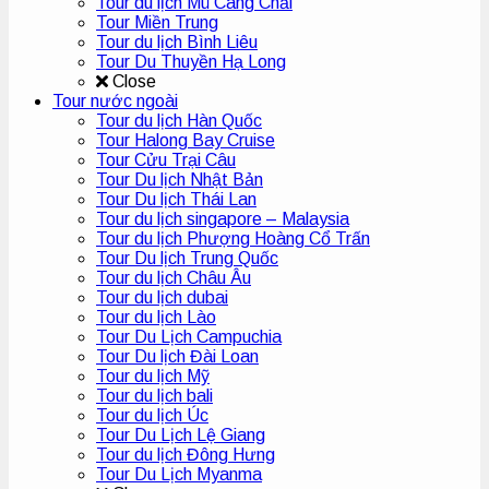
Tour du lịch Mù Cang Chải
Tour Miền Trung
Tour du lịch Bình Liêu
Tour Du Thuyền Hạ Long
Close
Tour nước ngoài
Tour du lịch Hàn Quốc
Tour Halong Bay Cruise
Tour Cửu Trại Câu
Tour Du lịch Nhật Bản
Tour Du lịch Thái Lan
Tour du lịch singapore – Malaysia
Tour du lịch Phượng Hoàng Cổ Trấn
Tour Du lịch Trung Quốc
Tour du lịch Châu Âu
Tour du lịch dubai
Tour du lịch Lào
Tour Du Lịch Campuchia
Tour Du lịch Đài Loan
Tour du lịch Mỹ
Tour du lịch bali
Tour du lịch Úc
Tour Du Lịch Lệ Giang
Tour du lịch Đông Hưng
Tour Du Lịch Myanma