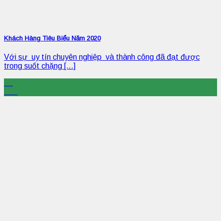
Khách Hàng Tiêu Biểu Năm 2020
Với sự uy tín chuyên nghiệp và thành công đã đạt được
trong suốt chặng [...]
30
Th9