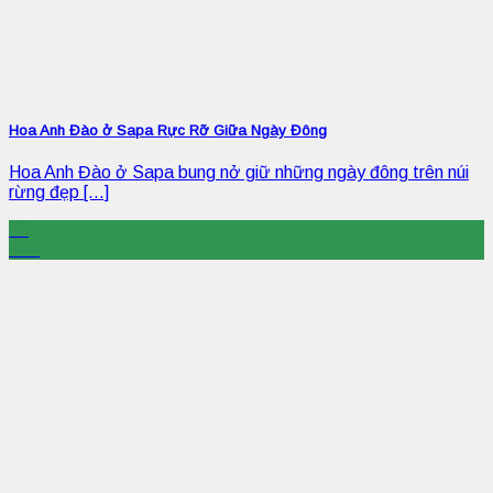
Hoa Anh Đào ở Sapa Rực Rỡ Giữa Ngày Đông
Hoa Anh Đào ở Sapa bung nở giữ những ngày đông trên núi
rừng đẹp [...]
30
Th9