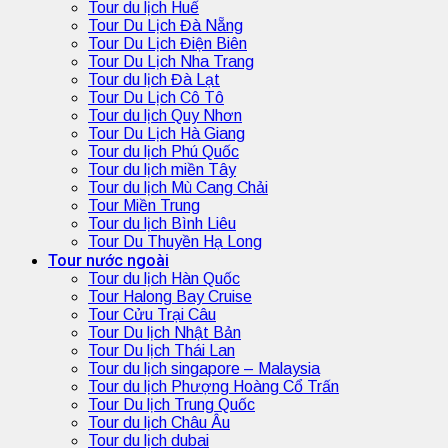
Tour du lịch Huế
Tour Du Lịch Đà Nẵng
Tour Du Lịch Điện Biên
Tour Du Lịch Nha Trang
Tour du lịch Đà Lạt
Tour Du Lịch Cô Tô
Tour du lịch Quy Nhơn
Tour Du Lịch Hà Giang
Tour du lịch Phú Quốc
Tour du lịch miền Tây
Tour du lịch Mù Cang Chải
Tour Miền Trung
Tour du lịch Bình Liêu
Tour Du Thuyền Hạ Long
Tour nước ngoài
Tour du lịch Hàn Quốc
Tour Halong Bay Cruise
Tour Cửu Trại Câu
Tour Du lịch Nhật Bản
Tour Du lịch Thái Lan
Tour du lịch singapore – Malaysia
Tour du lịch Phượng Hoàng Cổ Trấn
Tour Du lịch Trung Quốc
Tour du lịch Châu Âu
Tour du lịch dubai