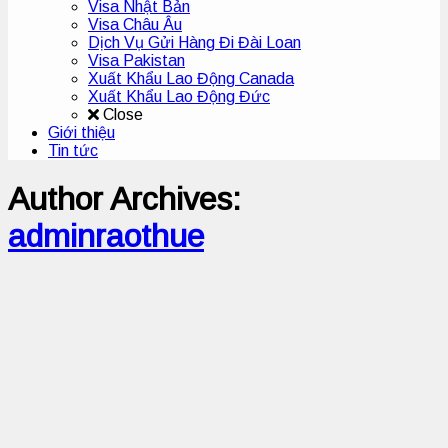
Visa Nhật Bản
Visa Châu Âu
Dịch Vụ Gửi Hàng Đi Đài Loan
Visa Pakistan
Xuất Khẩu Lao Động Canada
Xuất Khẩu Lao Động Đức
Close
Giới thiệu
Tin tức
Author Archives:
adminraothue