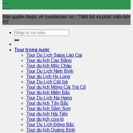
29
Th9
Bản quyền thuộc về tourdatviet.vn / Thiết kế và phát triển bởi
RT
Tour trong nước
Tour Du Lịch Sapa Lào Cai
Tour du lịch Cao Bằng
Tour du lịch Mộc Châu
Tour Du Lịch Ninh Bình
Tour du Lịch Hạ Long
Tour Du Lịch Cát bà
Tour du lịch Móng Cái Trà Cổ
Tour du lịch Miền Bắc
Tour Du Lịch Na Hang
Tour du lịch Tây Bắc
Tour du lịch Sầm Sơn
Tour du lịch Hải Tiến
Tour du lịch cửa lò
Tour Du Lịch Đông Bắc
Tour du lịch Quảng Bình