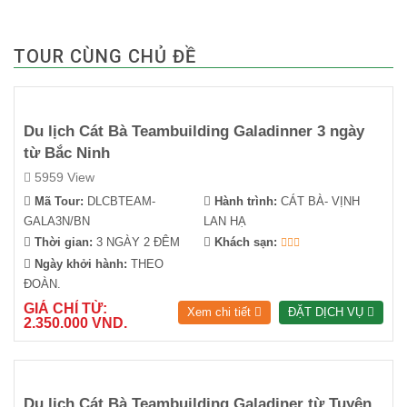
TOUR CÙNG CHỦ ĐỀ
Du lịch Cát Bà Teambuilding Galadinner 3 ngày
từ Bắc Ninh
5959 View
Mã Tour:
DLCBTEAM-
Hành trình:
CÁT BÀ- VỊNH
GALA3N/BN
LAN HẠ
Thời gian:
3 NGÀY 2 ĐÊM
Khách sạn:
Ngày khởi hành:
THEO
ĐOÀN.
GIÁ CHỈ TỪ:
Xem chi tiết
ĐẶT DỊCH VỤ
2.350.000 VND.
Du lịch Cát Bà Teambuilding Galadiner từ Tuyên