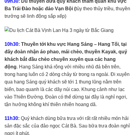
09h30:
Du thuyền đưa quý khách tham quan khu vực
Ba Trái Đào hoặc đảo Vạn Bội (
tùy theo thủy triều, thuyền
trưởng sẽ linh động sắp xếp)
10h30:
Thuyền tới khu vực Hang Sáng – Hang Tối, tại
đây đoàn nhận áo phao, mái chèo, thuyền Kayak, quý
khách bắt đầu chèo chuyền xuyên qua các hang
động
. Hang Sáng khá rộng với nhiều nhũ đá bên trên,
trong hang luôn có 2 dòng chảy từ trong ra ngoài. Đi xuyên
qua hang Sáng quý khách sẽ tới 1 thung lũng nằm trên
biển, bao quanh là các dãy núi cao. Khung cảnh như lạc
vào Thiên Đường. Đoàn có thể dừng tại đây là nghỉ ngơi,
tận hưởng không khí thiên nhiên hoang dã.
11h30:
Quý khách dùng bữa trưa với rất rất nhiều món hải
sản đặc sắc của đảo ngọc Cát Bà. Sau bữa trưa đoàn nghỉ
ngơi ít phút.