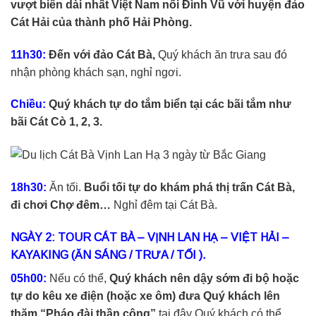
vượt biển dài nhất Việt Nam nối Đình Vũ với huyện đảo
Cát Hải của thành phố Hải Phòng.
11h30:
Đến với đảo Cát Bà,
Quý khách ăn trưa sau đó
nhận phòng khách sạn, nghỉ ngơi.
Chiều:
Quý khách tự do tắm biển tại các bãi tắm như
bãi Cát Cò 1, 2, 3.
18h30:
Ăn tối.
Buổi tối tự do khám phá thị trấn Cát Bà,
đi chơi Chợ đêm…
Nghỉ đêm tại Cát Bà.
NGÀY 2: TOUR CÁT BÀ – VỊNH LAN HẠ – VIỆT HẢI –
KAYAKING (ĂN SÁNG / TRƯA / TỐI ).
05h00:
Nếu có thể,
Quý khách nên dậy sớm đi bộ hoặc
tự do kêu xe điện (hoặc xe ôm) đưa Quý khách lên
thăm “Pháo đài thần công”
tại đây Quý khách có thể