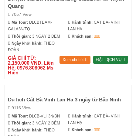
Quang
7057 View
Mã Tour:
DLCBTEAM-
Hành trình:
CÁT BÀ- VỊNH
GALA3N/TQ
LAN HẠ
Thời gian:
3 NGÀY 2 ĐÊM
Khách sạn:
Ngày khởi hành:
THEO
ĐOÀN.
GIÁ CHỈ TỪ:
Xem chi tiết
ĐẶT DỊCH VỤ
2.150.000 VND, Liên
Hệ: 0976.808062 Ms
Hiền
Du lịch Cát Bà Vịnh Lan Hạ 3 ngày từ Bắc Ninh
9116 View
Mã Tour:
DLCB-VLH3N/BN
Hành trình:
CÁT BÀ- VỊNH
LAN HẠ
Thời gian:
3 NGÀY 2 ĐÊM
Khách sạn:
Ngày khởi hành:
THEO