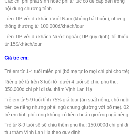
Các chi phí phát sinh hoặc phí tự túc có đề cập đến trong
nội dung chương trình
Tiền TIP với du khách Việt Nam (không bắt buộc), nhưng
thông thường từ 100.000đ/khách/tour
Tiền TIP với du khách Nước ngoài (TIP quy định), tối thiểu
từ 15$/khách/tour
Giá trẻ em:
Trẻ em từ 1-4 tuổi miễn phí (bố mẹ tự lo mọi chi phí cho trẻ)
Riêng trẻ từ trên 3 tuổi tới dưới 4 tuổi sẽ chịu phụ thu:
350.000đ chi phí đi tàu thăm Vịnh Lan Hạ
Trẻ em từ 5-9 tuổi tính 75% giá tour (ăn suất riêng, chỗ ngồi
trên xe riêng nhưng phải ngủ chung giường với bố mẹ). 02
trẻ em tính phí cũng không có tiêu chuẩn giường ngủ riêng.
Trẻ từ 8-9 tuổi sẽ sẽ chịu thêm phụ thu: 150.000đ chi phí đi
tàu thăm Vịnh Lan Hạ theo quy định