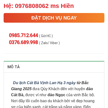
Hệ: 0976808062 ms Hiền
ĐẶT DỊCH VỤ NGAY
0985.712.644
( Giờ HC )
0376.689.998
( Zalo/ Viber )
MÔ TẢ
Du lịch Cát Bà Vịnh Lan Hạ 3 ngày
từ Bắc
Giang 2025
đưa Qúy Khách đến với huyện
đảo
Cát Bà,
được ví như
đảo Ngọc
của vịnh Bắc bộ.
Nơi đây lôi cuốn bao du khách bởi vẻ đẹp hoang
sơ của biển xanh, cát trắng và nắng vàng. Đến