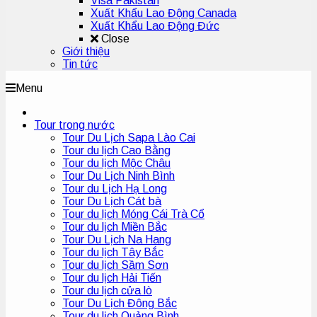
Visa Pakistan
Xuất Khẩu Lao Động Canada
Xuất Khẩu Lao Động Đức
Close
Giới thiệu
Tin tức
Menu
Tour trong nước
Tour Du Lịch Sapa Lào Cai
Tour du lịch Cao Bằng
Tour du lịch Mộc Châu
Tour Du Lịch Ninh Bình
Tour du Lịch Hạ Long
Tour Du Lịch Cát bà
Tour du lịch Móng Cái Trà Cổ
Tour du lịch Miền Bắc
Tour Du Lịch Na Hang
Tour du lịch Tây Bắc
Tour du lịch Sầm Sơn
Tour du lịch Hải Tiến
Tour du lịch cửa lò
Tour Du Lịch Đông Bắc
Tour du lịch Quảng Bình