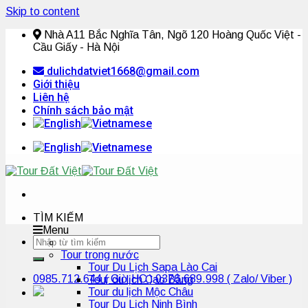
Skip to content
Nhà A11 Bắc Nghĩa Tân, Ngõ 120 Hoàng Quốc Việt -
Cầu Giấy - Hà Nội
dulichdatviet1668@gmail.com
Giới thiệu
Liên hệ
Chính sách bảo mật
TÌM KIẾM
Menu
Tour trong nước
Tour Du Lịch Sapa Lào Cai
0985.712.644
( Giờ HC )
0376.689.998
( Zalo/ Viber )
Tour du lịch Cao Bằng
Tour du lịch Mộc Châu
Tour Du Lịch Ninh Bình