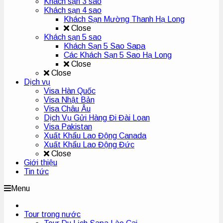
Khách sạn 3 sao
Khách sạn 4 sao
Khách Sạn Mường Thanh Hạ Long
Close
Khách sạn 5 sao
Khách Sạn 5 Sao Sapa
Các Khách Sạn 5 Sao Hạ Long
Close
Close
Dịch vụ
Visa Hàn Quốc
Visa Nhật Bản
Visa Châu Âu
Dịch Vụ Gửi Hàng Đi Đài Loan
Visa Pakistan
Xuất Khẩu Lao Động Canada
Xuất Khẩu Lao Động Đức
Close
Giới thiệu
Tin tức
Menu
Tour trong nước