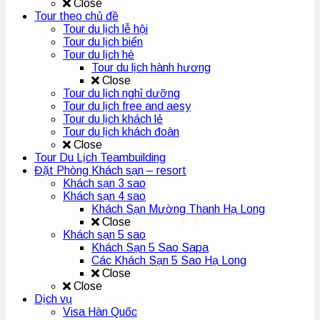
Close
Tour theo chủ đề
Tour du lịch lễ hội
Tour du lịch biển
Tour du lịch hè
Tour du lịch hành hương
Close
Tour du lịch nghỉ dưỡng
Tour du lịch free and aesy
Tour du lịch khách lẻ
Tour du lịch khách đoàn
Close
Tour Du Lịch Teambuilding
Đặt Phòng Khách sạn – resort
Khách sạn 3 sao
Khách sạn 4 sao
Khách Sạn Mường Thanh Hạ Long
Close
Khách sạn 5 sao
Khách Sạn 5 Sao Sapa
Các Khách Sạn 5 Sao Hạ Long
Close
Close
Dịch vụ
Visa Hàn Quốc