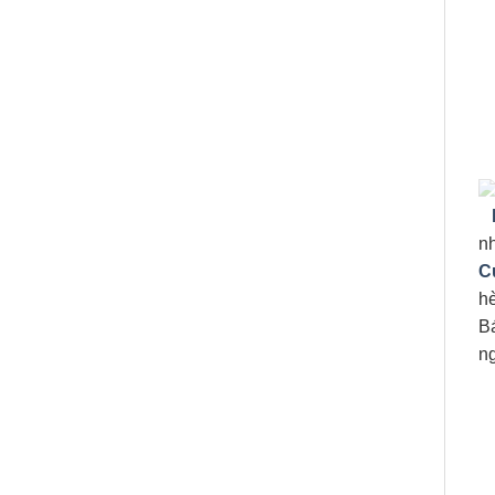
D
n
C
h
B
n