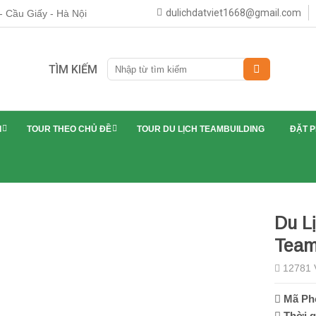
dulichdatviet1668@gmail.com
 Cầu Giấy - Hà Nội
TÌM KIẾM
I
TOUR THEO CHỦ ĐỀ
TOUR DU LỊCH TEAMBUILDING
ĐẶT 
Du L
Team
12781 
Mã Ph
Thời g