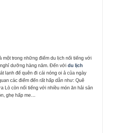
à một trong những điểm du lịch nổi tiếng với
, nghỉ dưỡng hàng năm. Đến với
du lịch
t lạnh để quên đi cái nóng oi ả của ngày
uan các điểm đến rất hấp dẫn như: Quê
 Lò còn nổi tiếng với nhiều món ăn hải sản
món, ghẹ hấp me…