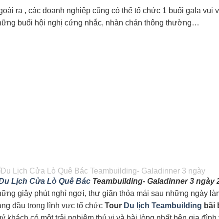
oài ra , các doanh nghiệp cũng có thể tổ chức 1 buổi gala vui v
hững buổi hội nghị cứng nhắc, nhàn chán thông thường…
Du Lịch Cửa Lò Quê Bác
Teambuilding- Galadinner 3 ngày
ững giây phút nghỉ ngơi, thư giãn thỏa mái sau những ngày làm
ng đầu trong lĩnh vực tổ chức
Tour
Du lịch Teambuilding
bãi 
ý khách có một trải nghiệm thú vị và hài lòng nhất bên gia đình 