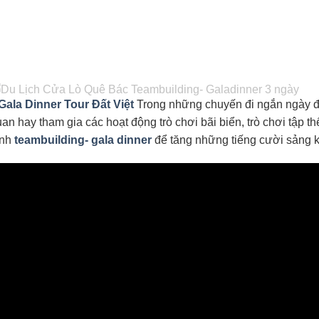
ala Dinner Tour Đất Việt
Trong những chuyến đi ngắn ngày đế
an hay tham gia các hoạt động trò chơi bãi biển, trò chơi tập
ình
teambuilding- gala dinner
để tăng những tiếng cười sảng k