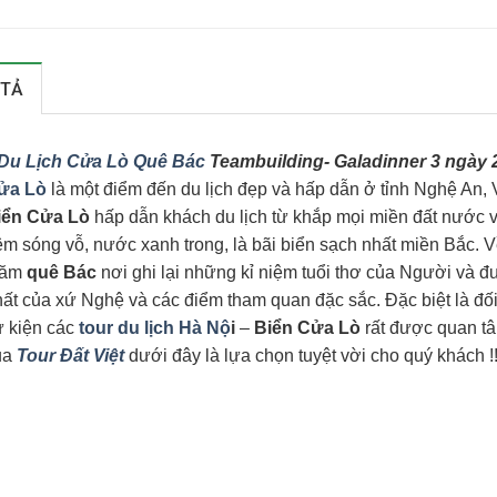
 TẢ
Du Lịch Cửa Lò Quê Bác
Teambuilding- Galadinner 3 ngày
ửa Lò
là một điểm đến du lịch đẹp và hấp dẫn ở tỉnh Nghệ An, 
iển Cửa Lò
hấp dẫn khách du lịch từ khắp mọi miền đất nước vớ
m sóng vỗ, nước xanh trong, là bãi biển sạch nhất miền Bắc. 
hăm
quê Bác
nơi ghi lại những kỉ niệm tuổi thơ của Người và 
ất của xứ Nghệ và các điểm tham quan đặc sắc. Đặc biệt là đố
ự kiện các
tour du lịch Hà Nộ
i
–
Biển Cửa Lò
rất được quan t
ủa
Tour Đất Việt
dưới đây là lựa chọn tuyệt vời cho quý khách !!