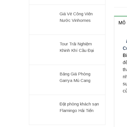
Nghiệm Tour Du
Lịch1ngày
Giá Vé Công Viên
Nước Vinhomes
MÔ
Oceanpak3 ~ Review
Kinh Nghiệm Du Lịch
Tour Trải Nghiệm
C
Khinh Khí Cầu Đại
B
Lải Thú Vị
đê
t
Bảng Giá Phòng
nh
Garrya Mù Cang
s
Chải Resort ! Review
c
Kinh Nghiệm Du Lịch
Đặt phòng khách sạn
Flamingo Hải Tiến
Resort