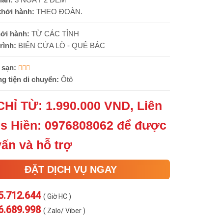
hởi hành:
THEO ĐOÀN.
ởi hành:
TỪ CÁC TỈNH
rình:
BIỂN CỬA LÒ - QUÊ BÁC
sạn:
 tiện di chuyển:
Ôtô
CHỈ TỪ: 1.990.000 VND, Liên
s Hiền: 0976808062 để được
vấn và hỗ trợ
ĐẶT DỊCH VỤ NGAY
5.712.644
( Giờ HC )
6.689.998
( Zalo/ Viber )