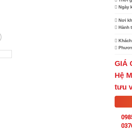
Ngày k
Nơi kh
Hành t
Khách 
Phương
GIÁ 
Hệ M
tưu 
098
037