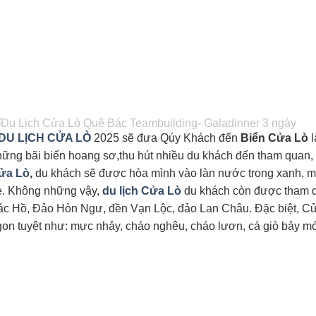
U LỊCH CỬA LÒ
2025 sẽ đưa Qúy Khách đến
Biển Cửa Lò
l
hững bãi biển hoang sơ,thu hút nhiều du khách đến tham quan
ửa Lò
,
du khách sẽ được hòa mình vào làn nước trong xanh, má
è. Không những vậy,
du lịch Cửa Lò
du khách còn được tham q
ác Hồ, Đảo Hòn Ngư, đền Vạn Lộc, đảo Lan Châu. Đặc biệt, Cửa
gon tuyệt như: mực nhảy, cháo nghêu, cháo lươn, cá giò bảy 