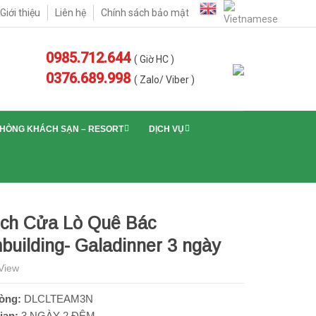
Giới thiệu
Liên hệ
Chính sách bảo mật
0985.712.644
( Giờ HC )
0376.689.998
( Zalo/ Viber )
PHÒNG KHÁCH SẠN – RESORT
DỊCH VỤ
ịch Cửa Lò Quê Bác
building- Galadinner 3 ngày
View
òng:
DLCLTEAM3N
ian:
3 NGÀY 2 ĐÊM