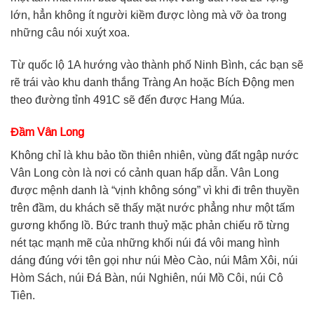
lớn, hẳn không ít người kiềm được lòng mà vỡ òa trong
những câu nói xuýt xoa.
Từ quốc lộ 1A hướng vào thành phố Ninh Bình, các bạn sẽ
rẽ trái vào khu danh thắng Tràng An hoặc Bích Động men
theo đường tỉnh 491C sẽ đến được Hang Múa.
Đầm Vân Long
Không chỉ là khu bảo tồn thiên nhiên, vùng đất ngập nước
Vân Long còn là nơi có cảnh quan hấp dẫn. Vân Long
được mệnh danh là “vịnh không sóng” vì khi đi trên thuyền
trên đầm, du khách sẽ thấy mặt nước phẳng như một tấm
gương khổng lồ. Bức tranh thuỷ mặc phản chiếu rõ từng
nét tạc mạnh mẽ của những khối núi đá vôi mang hình
dáng đúng với tên gọi như núi Mèo Cào, núi Mâm Xôi, núi
Hòm Sách, núi Đá Bàn, núi Nghiên, núi Mồ Côi, núi Cô
Tiên.