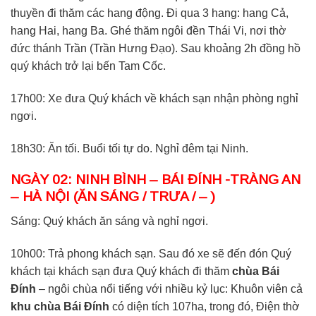
thuyền đi thăm các hang động. Đi qua 3 hang: hang Cả,
hang Hai, hang Ba. Ghé thăm ngôi đền Thái Vi, nơi thờ
đức thánh Trần (Trần Hưng Đạo). Sau khoảng 2h đồng hồ
quý khách trở lại bến Tam Cốc.
17h00: Xe đưa Quý khách về khách sạn nhận phòng nghỉ
ngơi.
18h30: Ăn tối. Buổi tối tự do. Nghỉ đêm tại Ninh.
NGÀY 02: NINH BÌNH – BÁI ĐÍNH -TRÀNG AN
– HÀ NỘI (ĂN SÁNG / TRƯA / – )
Sáng: Quý khách ăn sáng và nghỉ ngơi.
10h00: Trả phong khách sạn. Sau đó xe sẽ đến đón Quý
khách tại khách sạn đưa Quý khách đi thăm
chùa Bái
Đính
– ngôi chùa nổi tiếng với nhiều kỷ lục: Khuôn viên cả
khu chùa Bái Đính
có diện tích 107ha, trong đó, Điện thờ