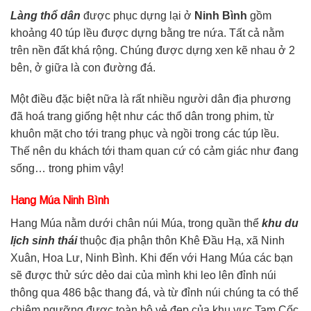
Làng thổ dân
được phục dựng lại ở
Ninh Bình
gồm
khoảng 40 túp lều được dựng bằng tre nứa. Tất cả nằm
trên nền đất khá rộng. Chúng được dựng xen kẽ nhau ở 2
bên, ở giữa là con đường đá.
Một điều đặc biệt nữa là rất nhiều người dân địa phương
đã hoá trang giống hệt như các thổ dân trong phim, từ
khuôn mặt cho tới trang phục và ngồi trong các túp lều.
Thế nên du khách tới tham quan cứ có cảm giác như đang
sống… trong phim vậy!
Hang Múa Ninh Bình
Hang Múa nằm dưới chân núi Múa, trong quần thể
khu du
lịch sinh thái
thuộc địa phận thôn Khê Đầu Hạ, xã Ninh
Xuân, Hoa Lư, Ninh Bình. Khi đến với Hang Múa các bạn
sẽ được thử sức dẻo dai của mình khi leo lên đỉnh núi
thông qua 486 bậc thang đá, và từ đỉnh núi chúng ta có thể
chiêm ngưỡng được toàn bộ vẻ đẹp của khu vực Tam Cốc