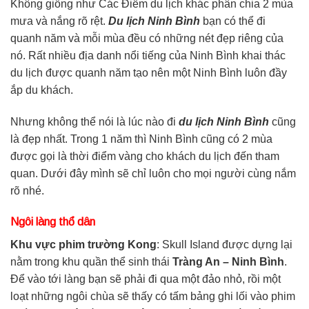
Không giống như Các Điểm du lịch khác phân chia 2 mùa
mưa và nắng rõ rệt.
Du lịch Ninh Bình
bạn có thể đi
quanh năm và mỗi mùa đều có những nét đẹp riêng của
nó. Rất nhiều địa danh nổi tiếng của Ninh Bình khai thác
du lịch được quanh năm tạo nên một Ninh Bình luôn đầy
ắp du khách.
Nhưng không thể nói là lúc nào đi
du lịch Ninh Bình
cũng
là đẹp nhất. Trong 1 năm thì Ninh Bình cũng có 2 mùa
được gọi là thời điểm vàng cho khách du lịch đến tham
quan. Dưới đây mình sẽ chỉ luôn cho mọi người cùng nắm
rõ nhé.
Ngôi làng thổ dân
Khu vực phim trường Kong
: Skull Island được dựng lại
nằm trong khu quần thể sinh thái
Tràng An – Ninh Bình
.
Để vào tới làng bạn sẽ phải đi qua một đảo nhỏ, rồi một
loạt những ngôi chùa sẽ thấy có tấm bảng ghi lối vào phim