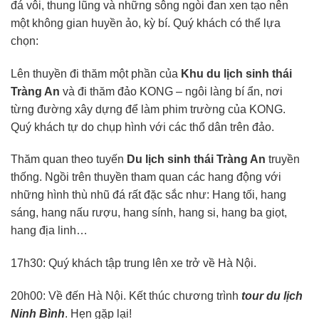
đá vôi, thung lũng và những sông ngòi đan xen tạo nên
một không gian huyền ảo, kỳ bí. Quý khách có thể lựa
chọn:
Lên thuyền đi thăm một phần của
Khu du lịch sinh thái
Tràng An
và đi thăm đảo KONG – ngôi làng bí ẩn, nơi
từng đường xây dựng để làm phim trường của KONG.
Quý khách tự do chụp hình với các thổ dân trên đảo.
Thăm quan theo tuyến
Du lịch sinh thái Tràng An
truyền
thống. Ngồi trên thuyền tham quan các hang động với
những hình thù nhũ đá rất đặc sắc như: Hang tối, hang
sáng, hang nấu rượu, hang sính, hang si, hang ba giọt,
hang địa linh…
17h30: Quý khách tập trung lên xe trở về Hà Nội.
20h00: Về đến Hà Nội. Kết thúc chương trình
tour du lịch
Ninh Bình
. Hẹn gặp lại!