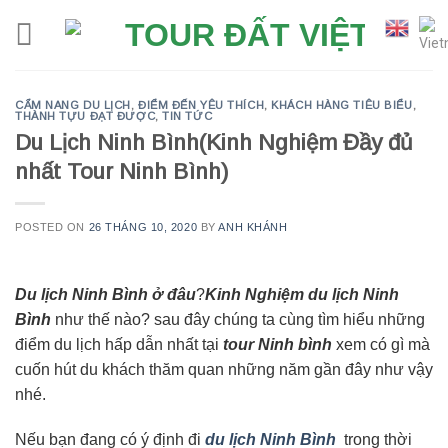
Skip
to
content
CẨM NANG DU LỊCH
,
ĐIỂM ĐẾN YÊU THÍCH
,
KHÁCH HÀNG TIÊU BIỂU
,
THÀNH TỰU ĐẠT ĐƯỢC
,
TIN TỨC
Du Lịch Ninh Bình(Kinh Nghiệm Đầy đủ
nhất Tour Ninh Bình)
POSTED ON
26 THÁNG 10, 2020
BY
ANH KHÁNH
Du lịch Ninh Bình ở đâu
?
Kinh Nghiệm du lịch Ninh
Bình
như thế nào? sau đây chúng ta cùng tìm hiểu những
điểm du lịch hấp dẫn nhất tại
tour Ninh bình
xem có gì mà
cuốn hút du khách thăm quan những năm gần đây như vậy
nhé.
Nếu bạn đang có ý định đi
du lịch Ninh Bình
trong thời