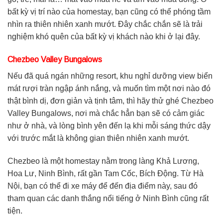
bất kỳ vị trí nào của homestay, bạn cũng có thể phóng tầm
nhìn ra thiên nhiên xanh mướt. Đây chắc chắn sẽ là trải
nghiệm khó quên của bất kỳ vị khách nào khi ở lại đây.
Chezbeo Valley Bungalows
Nếu đã quá ngán những resort, khu nghỉ dưỡng view biển
mát rượi tràn ngập ánh nắng, và muốn tìm một nơi nào đó
thật bình dị, đơn giản và tịnh tâm, thì hãy thử ghé Chezbeo
Valley Bungalows, nơi mà chắc hẳn bạn sẽ có cảm giác
như ở nhà, và lòng bình yên đến lạ khi mỗi sáng thức dậy
với trước mắt là không gian thiên nhiên xanh mướt.
Chezbeo là một homestay nằm trong làng Khả Lương,
Hoa Lư, Ninh Bình, rất gần Tam Cốc, Bích Động. Từ Hà
Nội, bạn có thể đi xe máy để đến địa điểm này, sau đó
tham quan các danh thắng nổi tiếng ở Ninh Bình cũng rất
tiện.