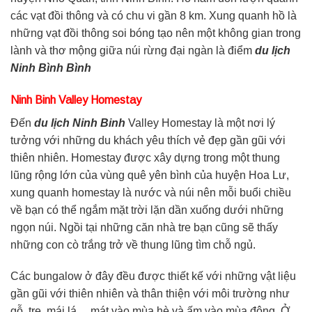
các vạt đồi thông và có chu vi gần 8 km. Xung quanh hồ là
những vạt đồi thông soi bóng tạo nên một không gian trong
lành và thơ mộng giữa núi rừng đại ngàn là điểm
du lịch
Ninh Bình Bình
Ninh Binh Valley Homestay
Đến
du lịch Ninh Binh
Valley Homestay là một nơi lý
tưởng với những du khách yêu thích vẻ đẹp gần gũi với
thiên nhiên. Homestay được xây dựng trong một thung
lũng rộng lớn của vùng quê yên bình của huyện Hoa Lư,
xung quanh homestay là nước và núi nên mỗi buổi chiều
về bạn có thể ngắm mặt trời lặn dần xuống dưới những
ngọn núi. Ngồi tại những căn nhà tre bạn cũng sẽ thấy
những con cò trắng trở về thung lũng tìm chỗ ngủ.
Các bungalow ở đây đều được thiết kế với những vật liệu
gần gũi với thiên nhiên và thân thiện với môi trường như
gỗ, tre, mái lá… mát vào mùa hè và ấm vào mùa đông. Ở