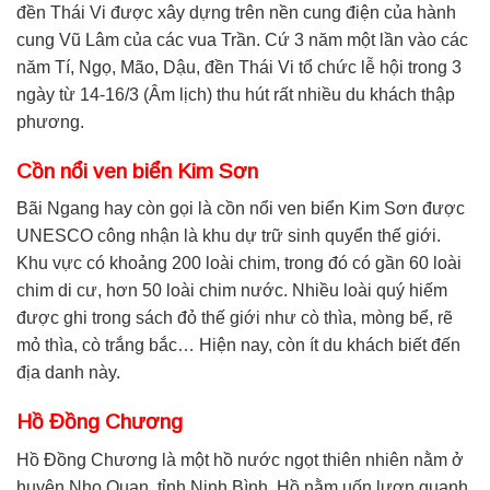
đền Thái Vi được xây dựng trên nền cung điện của hành
cung Vũ Lâm của các vua Trần. Cứ 3 năm một lần vào các
năm Tí, Ngọ, Mão, Dậu, đền Thái Vi tổ chức lễ hội trong 3
ngày từ 14-16/3 (Âm lịch) thu hút rất nhiều du khách thập
phương.
Cồn nổi ven biển Kim Sơn
Bãi Ngang hay còn gọi là cồn nổi ven biển Kim Sơn được
UNESCO công nhận là khu dự trữ sinh quyển thế giới.
Khu vực có khoảng 200 loài chim, trong đó có gần 60 loài
chim di cư, hơn 50 loài chim nước. Nhiều loài quý hiếm
được ghi trong sách đỏ thế giới như cò thìa, mòng bể, rẽ
mỏ thìa, cò trắng bắc… Hiện nay, còn ít du khách biết đến
địa danh này.
Hồ Đồng Chương
Hồ Đồng Chương là một hồ nước ngọt thiên nhiên nằm ở
huyện Nho Quan, tỉnh Ninh Bình. Hồ nằm uốn lượn quanh