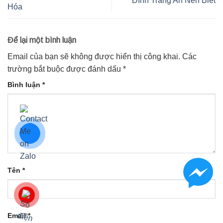
Đính Tràng An Nên Biết
Hóa
Để lại một bình luận
Email của bạn sẽ không được hiển thị công khai.
Các
trường bắt buộc được đánh dấu
*
Bình luận
*
Tên
*
Email
*