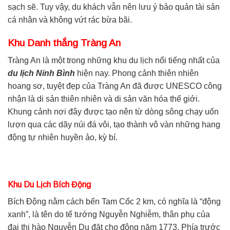
sạch sẽ. Tuy vậy, du khách vẫn nên lưu ý bảo quản tài sản
cá nhân và không vứt rác bừa bãi.
Khu Danh thắng Tràng An
Tràng An là một trong những khu du lịch nổi tiếng nhất của
du lịch Ninh Bình
hiện nay. Phong cảnh thiên nhiên
hoang sơ, tuyệt đẹp của Tràng An đã được UNESCO công
nhận là di sản thiên nhiên và di sản văn hóa thế giới.
Khung cảnh nơi đây được tạo nên từ dòng sông chạy uốn
lượn qua các dãy núi đá vôi, tạo thành vô vàn những hang
động tự nhiên huyền ảo, kỳ bí.
Khu Du Lịch Bích Động
Bích Động nằm cách bến Tam Cốc 2 km, có nghĩa là “động
xanh”, là tên do tể tướng Nguyễn Nghiễm, thân phụ của
đại thi hào Nguyễn Du đặt cho động năm 1773. Phía trước