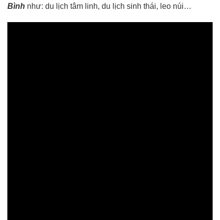
Bình
như: du lịch tâm linh, du lịch sinh thái, leo núi…