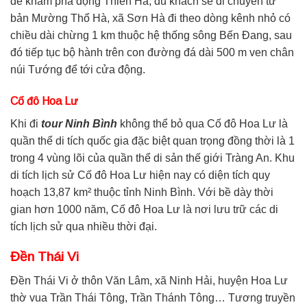
để khám phá động Thiên Hà, du khách sẽ di chuyển từ
bản Mường Thổ Hà, xã Sơn Hà đi theo dòng kênh nhỏ có
chiều dài chừng 1 km thuộc hệ thống sông Bến Đang, sau
đó tiếp tục bộ hành trên con đường đá dài 500 m ven chân
núi Tướng để tới cửa động.
Cố đô Hoa Lư
Khi đi
tour Ninh Bình
không thể bỏ qua Cố đô Hoa Lư là
quần thể di tích quốc gia đặc biệt quan trọng đồng thời là 1
trong 4 vùng lõi của quần thể di sản thế giới Tràng An. Khu
di tích lịch sử Cố đô Hoa Lư hiện nay có diện tích quy
hoạch 13,87 km² thuộc tỉnh Ninh Bình. Với bề dày thời
gian hơn 1000 năm, Cố đô Hoa Lư là nơi lưu trữ các di
tích lịch sử qua nhiều thời đại.
Đền Thái Vi
Đền Thái Vi ở thôn Văn Lâm, xã Ninh Hải, huyện Hoa Lư
thờ vua Trần Thái Tông, Trần Thánh Tông… Tương truyền