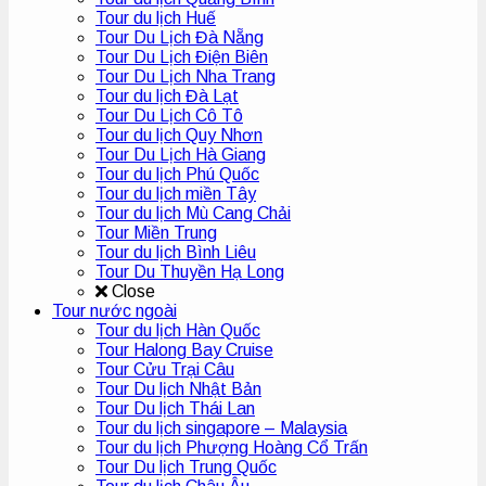
Tour du lịch Huế
Tour Du Lịch Đà Nẵng
Tour Du Lịch Điện Biên
Tour Du Lịch Nha Trang
Tour du lịch Đà Lạt
Tour Du Lịch Cô Tô
Tour du lịch Quy Nhơn
Tour Du Lịch Hà Giang
Tour du lịch Phú Quốc
Tour du lịch miền Tây
Tour du lịch Mù Cang Chải
Tour Miền Trung
Tour du lịch Bình Liêu
Tour Du Thuyền Hạ Long
Close
Tour nước ngoài
Tour du lịch Hàn Quốc
Tour Halong Bay Cruise
Tour Cửu Trại Câu
Tour Du lịch Nhật Bản
Tour Du lịch Thái Lan
Tour du lịch singapore – Malaysia
Tour du lịch Phượng Hoàng Cổ Trấn
Tour Du lịch Trung Quốc