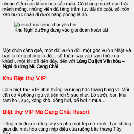
nhung điểm các khóm hoa sắc màu. Cỏ nhung mượt dàn trải
mênh mông, những viên đá tảng trầm tư, dải đá cuội, sỏi xôn
xao bước chân đi dưới hàng phong lá đỏ.
Khu Nghỉ dưỡng đang vào giai đoạn hoàn tất
Một chốn cảnh quê, một dải vườn đồi, một góc vườn Nhật và
bao la rừng phong lá đỏ… sẽ thấm sâu vào tâm thức du
khách, một khi đã đến đây, đến với
Làng Du lịch Văn hóa –
Nghỉ dưỡng Mù Cang Chải
Khu Biệt thự V.IP
Có 5 biệt thự VIP nhìn thẳng ra ruộng bậc thang hùng vĩ. Mỗi
căn có 4 phòng ngủ và tiện ích 5 sao như: Lò sưởi, bar, khu
tắm hơi, sục, xông khô, xông hơi, bể bơi 4 mùa…
Biệt thự VIP Mù Cang Chải Resort
Tầng mái được trồng cây và phủ một lớp cỏ xanh. Tạo không
gian dịu mát hòa cùng nhịp điệu của ruộng bậc thang Tây