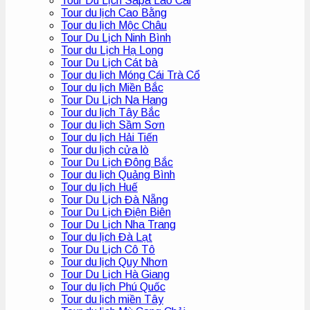
Tour Du Lịch Sapa Lào Cai
Tour du lịch Cao Bằng
Tour du lịch Mộc Châu
Tour Du Lịch Ninh Bình
Tour du Lịch Hạ Long
Tour Du Lịch Cát bà
Tour du lịch Móng Cái Trà Cổ
Tour du lịch Miền Bắc
Tour Du Lịch Na Hang
Tour du lịch Tây Bắc
Tour du lịch Sầm Sơn
Tour du lịch Hải Tiến
Tour du lịch cửa lò
Tour Du Lịch Đông Bắc
Tour du lịch Quảng Bình
Tour du lịch Huế
Tour Du Lịch Đà Nẵng
Tour Du Lịch Điện Biên
Tour Du Lịch Nha Trang
Tour du lịch Đà Lạt
Tour Du Lịch Cô Tô
Tour du lịch Quy Nhơn
Tour Du Lịch Hà Giang
Tour du lịch Phú Quốc
Tour du lịch miền Tây