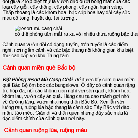
đồi giữa 2 lớp biệt thự là vườn dạo dưới bóng mát của các
loại cây giỗi, cây thông, cây phong, cây ngân hạnh vàng.
Thấp thoáng là các khóm hoa, bậc cấp hoa hay dải cây sắc
màu cô tong, huyết dụ, tai tượng..
có thể phòng tầm mắt ra xa với nhiều thửa ruộng bậc th
Cảnh quan vườn đồi có dạng tuyến, trên tuyến là các điểm
nghỉ, nơi ngắm cảnh và các bậc thang nối không gian khu biệt
thự cao cấp với khu Trung tâm
Cảnh quan miền quê Bắc bộ
Đặt Phòng resort Mù Cang Chải
để
được lấy cảm quan miền
quê Bắc Bộ ôm bọc các bungalows. Ở đây có cảnh quan rặng
tre hóp đá, nối các không gian nghỉ với sân gạch, khóm hoa,
khóm lau, vườn cây ăn quả. Hàng cau ta cao mảnh gợi nhớ
về đường làng, vườn nhà nông thôn Bắc Bộ. Xen lẫn với
luống rau, ruộng lúa bậc thang là cảnh sắc Tây Bắc với đào,
mận, táo mèo. Giản dị và thân quen nhưng đầy sắc màu là
đặc điểm chính của cảnh quan nơi này.
Cảnh quan ruộng lúa, ruộng màu