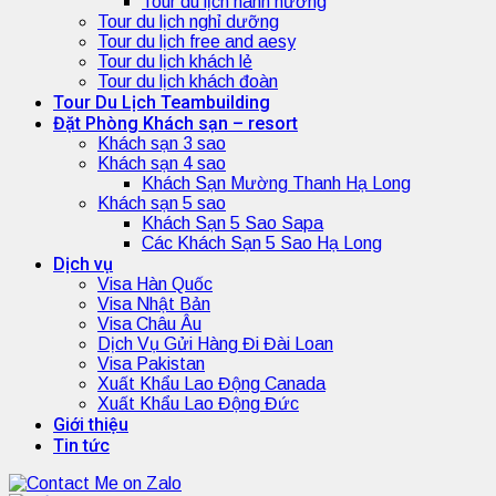
Tour du lịch hành hương
Tour du lịch nghỉ dưỡng
Tour du lịch free and aesy
Tour du lịch khách lẻ
Tour du lịch khách đoàn
Tour Du Lịch Teambuilding
Đặt Phòng Khách sạn – resort
Khách sạn 3 sao
Khách sạn 4 sao
Khách Sạn Mường Thanh Hạ Long
Khách sạn 5 sao
Khách Sạn 5 Sao Sapa
Các Khách Sạn 5 Sao Hạ Long
Dịch vụ
Visa Hàn Quốc
Visa Nhật Bản
Visa Châu Âu
Dịch Vụ Gửi Hàng Đi Đài Loan
Visa Pakistan
Xuất Khẩu Lao Động Canada
Xuất Khẩu Lao Động Đức
Giới thiệu
Tin tức