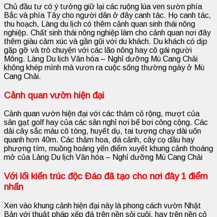
Chủ đầu tư có ý tưởng giữ lại các ruộng lúa ven sườn phía
Bắc và phía Tây cho người dân ở đây canh tác. Họ canh tác,
thu hoạch, Làng du lịch có thêm cảnh quan sinh thái nông
nghiệp. Chất sinh thái nông nghiệp làm cho cảnh quan nơi đây
thêm giàu cảm xúc và gần gũi với du khách. Du khách có dịp
gặp gỡ và trò chuyện với các lão nông hay cô gái người
Mông. Làng Du lịch Văn hóa – Nghỉ dưỡng Mù Cang Chải
không khép mình mà vươn ra cuộc sống thường ngày ở Mù
Cang Chải.
Cảnh quan vườn hiện đại
Cảnh quan vườn hiện đại với các thảm cỏ rộng, mượt của
sân gạt golf hay của các sân nghỉ nơi bể bơi công cộng. Các
dải cây sắc màu cô tòng, huyết dụ, tai tượng chạy dài uốn
quanh hơn 40m. Các thảm hoa, đá cảnh, cây cọ dầu hay
phượng tím, muồng hoàng yến điểm xuyết khung cảnh thoáng
mở của Làng Du lịch Văn hóa – Nghỉ dưỡng Mù Cang Chải
Với lối kiến trúc độc Đáo đã tạo cho nơi đây 1 điểm
nhấn
Xen vào khung cảnh hiện đại này là phong cách vườn Nhật
Bản với thuật pháp xếp đá trên nền sỏi cuội, hay trên nền cỏ