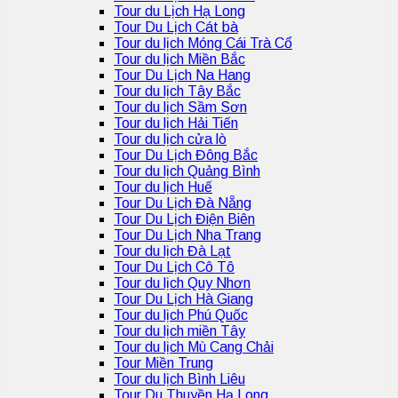
Tour du Lịch Hạ Long
Tour Du Lịch Cát bà
Tour du lịch Móng Cái Trà Cổ
Tour du lịch Miền Bắc
Tour Du Lịch Na Hang
Tour du lịch Tây Bắc
Tour du lịch Sầm Sơn
Tour du lịch Hải Tiến
Tour du lịch cửa lò
Tour Du Lịch Đông Bắc
Tour du lịch Quảng Bình
Tour du lịch Huế
Tour Du Lịch Đà Nẵng
Tour Du Lịch Điện Biên
Tour Du Lịch Nha Trang
Tour du lịch Đà Lạt
Tour Du Lịch Cô Tô
Tour du lịch Quy Nhơn
Tour Du Lịch Hà Giang
Tour du lịch Phú Quốc
Tour du lịch miền Tây
Tour du lịch Mù Cang Chải
Tour Miền Trung
Tour du lịch Bình Liêu
Tour Du Thuyền Hạ Long