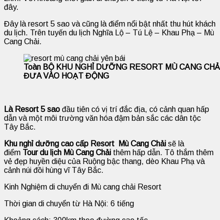
đây.
Đây là resort 5 sao và cũng là điểm nổi bật nhất thu hút khách
du lịch. Trên tuyến du lịch Nghĩa Lộ – Tú Lệ – Khau Phạ – Mù
Cang Chải.
Toàn BỘ KHU NGHỈ DƯỠNG RESORT MÙ CANG CHẢ
ĐƯA VÀO HOẠT ĐỘNG
Là Resort 5 sao
đầu tiên có vị trí đắc địa, có cảnh quan hấp
dẫn và một môi trường văn hóa đậm bản sắc các dân tộc
Tây Bắc.
Khu nghỉ dưỡng cao cấp Resort Mù Cang Chải
sẽ là
điểm
Tour du lịch Mù Cang Chải
thêm hấp dẫn. Tô thắm thêm
vẻ đẹp huyền diệu của Ruộng bậc thang, dèo Khau Phạ và
cảnh núi đồi hùng vĩ Tây Bắc.
Kinh Nghiệm di chuyển đi Mù cang chải Resort
Thời gian di chuyển từ Hà Nội: 6 tiếng