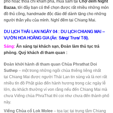
phố hoặc thỏa chí khám phá, mua sắm tại
Chợ đêm Night
Bazaa
, tới đây bạn có thể chọn được rất nhiều những món
đồ thủ công, handmade độc đáo để dành tặng cho những
người thân yêu của mình. Nghỉ đêm tại Chiang Mai.
DU LỊCH THÁI LAN
NGÀY 04 : DU LỊCH CHIANG MAI –
VƯỜN HOA HOÀNG GIA (Ăn: Sáng/ Trưa/ Tối).
Sáng:
Ăn sáng tại khách sạn, Đoàn làm thủ tục trả
phòng. Quý khách đi tham quan :
Đoàn khởi hành đi tham quan Chùa Phrathat Doi
Suthep
– một trong những ngôi chùa thiêng liêng nhất
tại Chiang Mai được người Thái Lan tin sùng và là nơi rất
nhiều tín đồ Phật giáo đến hành hương trong các ngày lễ
lớn, du khách thường ví von rằng nếu đến Chiang Mai mà
chưa Viếng chùa PhraThat thì coi như chưa đến thành phố
này.
Viếng Chùa cổ Lok Molee
– tọa lạc tại trung tâm Chiang