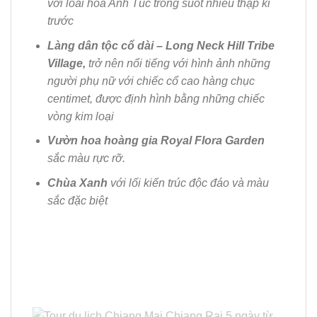
với loài hoa Anh Túc trong suốt nhiều thập kỉ
trước
Làng dân tộc cổ dài – Long Neck Hill Tribe
Village,
trở nên nổi tiếng với hình ảnh những
người phụ nữ với chiếc cổ cao hàng chục
centimet,
đ
ược
đ
ịnh hình bằng những chiếc
vòng kim loại
Vườn hoa hoàng gia Royal Flora Garden
sắc màu rực rỡ.
Chùa Xanh
với lối kiến trúc độc đáo và màu
sắc đặc biệt