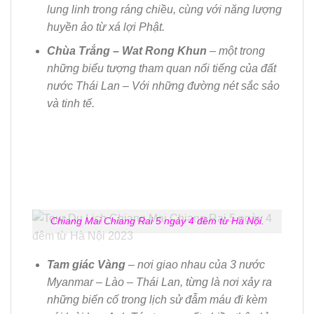
lung linh trong ráng chiều, cùng với n
ă
ng lượng
huyền ảo từ xá lợi Phật.
Chùa Trắng – Wat Rong Khun
– một trong
những biểu tượng tham quan nổi tiếng của
đ
ất
nước Thái Lan – Với những
đ
ường nét sắc sảo
và tinh tế.
Chiang Mai Chiang Rai 5 ngày 4 đêm từ Hà Nội.
Tam giác Vàng
– nơi giao nhau của 3 nước
Myanmar – Lào – Thái Lan, từng là nơi xảy ra
những biến cố trong lịch sử
đ
ẫm máu
đ
i kèm