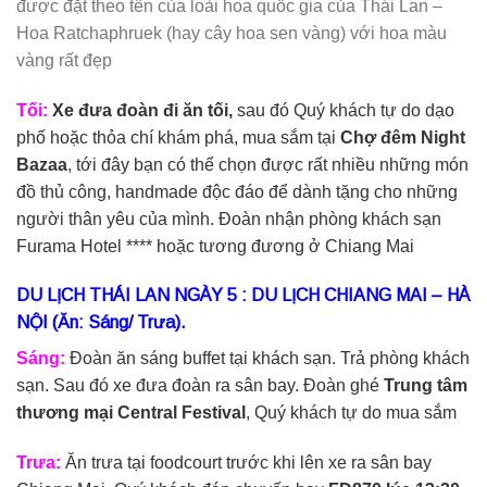
được đặt theo tên của loài hoa quốc gia của Thái Lan –
Hoa Ratchaphruek (hay cây hoa sen vàng) với hoa màu
vàng rất đẹp
Tối:
Xe đưa đoàn đi ăn tối,
sau đó Quý khách tự do dạo
phố hoặc thỏa chí khám phá, mua sắm tại
Chợ đêm Night
Bazaa
, tới đây bạn có thể chọn được rất nhiều những món
đồ thủ công, handmade độc đáo để dành tặng cho những
người thân yêu của mình. Đoàn nhận phòng khách sạn
Furama Hotel **** hoặc tương đương ở Chiang Mai
DU LỊCH THÁI LAN NGÀY 5 : DU LỊCH CHIANG MAI – HÀ
NỘI
(Ăn: Sáng/ Trưa).
Sáng:
Đoàn ăn sáng buffet tại khách sạn. Trả phòng khách
sạn. Sau đó xe đưa đoàn ra sân bay. Đoàn ghé
Trung tâm
thương mại Central Festival
, Quý khách tự do mua sắm
Trưa:
Ăn trưa tại foodcourt trước khi lên xe ra sân bay