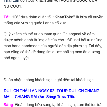
Thái Lan
đón Quý khách đến với
VƯƠNG QUỐC CỦA
NỤ CƯỜI.
Tối:
HDV đưa đoàn đi ăn tối
“KhanToke”
là bữa tối truyền
thống của vương quốc Lanna cổ xưa.
Quý khách có thể tự do tham quan Chiangmai về đêm:
được mệnh danh là “mẹ đẻ của chợ trời”, nơi hội tụ những
món hàng handmade của người dân địa phương. Tại đây,
bạn cũng có thể dễ dàng tìm được những món ăn đường
phố ngon tuyệt.
Đoàn nhận phòng khách sạn, nghỉ đêm tại khách sạn.
DU LỊCH THÁI LAN
NGÀY 02: TOUR DU LỊCH CHIANG
MAI – CHIANG RAI (Ăn: Sáng/ Trưa/ Tối).
Sáng:
Đoàn dùng bữa sáng tại khách sạn, Làm thủ tục trả