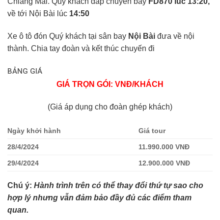
Chiang Mai. Quý khách đáp chuyến bay
FD870 lúc 13:20,
về tới Nội Bài lúc
14:50
Xe ô tô đón Quý khách tại sân bay
Nội Bài
đưa về nội
thành. Chia tay đoàn và kết thúc chuyến đi
BẢNG GIÁ
GIÁ TRỌN GÓI: VNĐ/KHÁCH
(Giá áp dụng cho đoàn ghép khách)
Ngày khởi hành
Giá tour
28/4/2024
11.990.000 VNĐ
29/4/2024
12.9
0
0.000 VNĐ
Chú ý:
Hành trình trên có thể thay đổi thứ tự sao cho
hợp lý nhưng vẫn đảm bảo đầy đủ các điểm tham
quan.