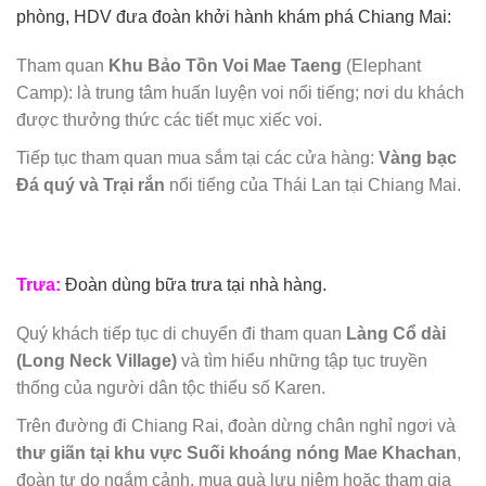
phòng, HDV đưa đoàn khởi hành khám phá Chiang Mai:
Tham quan
Khu Bảo Tồn Voi Mae Taeng
(Elephant
Camp): là trung tâm huấn luyện voi nổi tiếng; nơi du khách
được thưởng thức các tiết mục xiếc voi.
Tiếp tục tham quan mua sắm tại các cửa hàng:
Vàng bạc
Đ
á quý và Trại rắn
nổi tiếng của Thái Lan tại Chiang Mai.
Trưa:
Đoàn dùng bữa trưa tại nhà hàng.
Quý khách tiếp tục di chuyển đi tham quan
Làng Cổ dài
(Long Neck Village)
và tìm hiểu những tập tục truyền
thống của người dân tộc thiểu số Karen.
Trên đường đi Chiang Rai, đoàn dừng chân nghỉ ngơi và
thư giãn tại khu vực Suối khoáng nóng Mae Khachan
,
đoàn tự do ngắm cảnh, mua quà lưu niệm hoặc tham gia