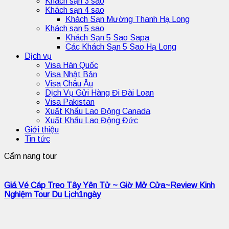
Khách sạn 3 sao
Khách sạn 4 sao
Khách Sạn Mường Thanh Hạ Long
Khách sạn 5 sao
Khách Sạn 5 Sao Sapa
Các Khách Sạn 5 Sao Hạ Long
Dịch vụ
Visa Hàn Quốc
Visa Nhật Bản
Visa Châu Âu
Dịch Vụ Gửi Hàng Đi Đài Loan
Visa Pakistan
Xuất Khẩu Lao Động Canada
Xuất Khẩu Lao Động Đức
Giới thiệu
Tin tức
Cẩm nang tour
Giá Vé Cáp Treo Tây Yên Tử ~ Giờ Mở Cửa~Review Kinh
Nghiệm Tour Du Lịch1ngày