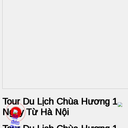
Tour Du Lịch Chùa Hương 1
Ngày Từ Hà Nội