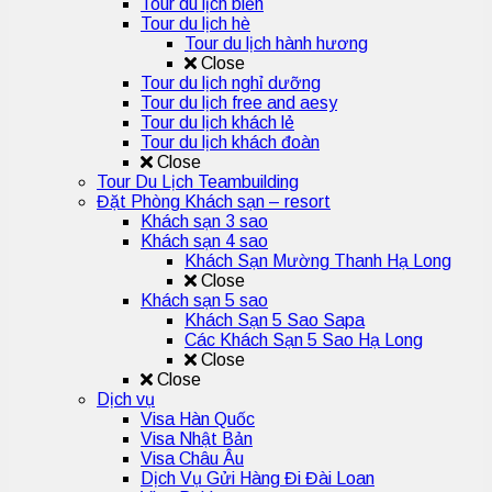
Tour du lịch biển
Tour du lịch hè
Tour du lịch hành hương
Close
Tour du lịch nghỉ dưỡng
Tour du lịch free and aesy
Tour du lịch khách lẻ
Tour du lịch khách đoàn
Close
Tour Du Lịch Teambuilding
Đặt Phòng Khách sạn – resort
Khách sạn 3 sao
Khách sạn 4 sao
Khách Sạn Mường Thanh Hạ Long
Close
Khách sạn 5 sao
Khách Sạn 5 Sao Sapa
Các Khách Sạn 5 Sao Hạ Long
Close
Close
Dịch vụ
Visa Hàn Quốc
Visa Nhật Bản
Visa Châu Âu
Dịch Vụ Gửi Hàng Đi Đài Loan