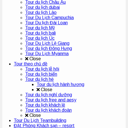
Tour du lịch Châu Âu
Tour du lịch dubai
Tour du lịch Lào
Tour Du Lịch Campuchia
Tour Du lịch Đài Loan
Tour du lịch Mỹ
Tour du lịch bali
Tour du lịch Úc
Tour Du Lịch Lệ Giang
Tour du lịch Đông Hưng
Tour Du Lịch Myanma
Close
Tour theo chủ đề
Tour du lịch lễ hội
Tour du lịch biển
Tour du lịch hè
Tour du lịch hành hương
Close
Tour du lịch nghỉ dưỡng
Tour du lịch free and aesy
Tour du lịch khách lẻ
Tour du lịch khách đoàn
Close
Tour Du Lịch Teambuilding
Đặt Phòng Khách sạn – resort