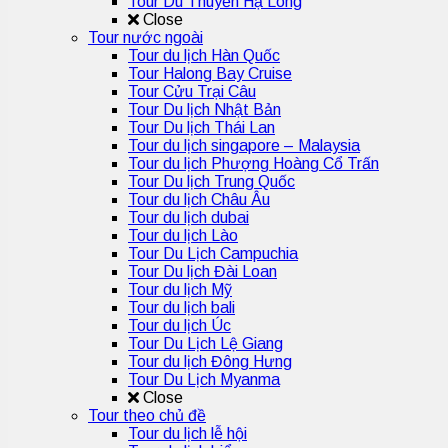
Tour Du Thuyền Hạ Long
Close
Tour nước ngoài
Tour du lịch Hàn Quốc
Tour Halong Bay Cruise
Tour Cửu Trại Câu
Tour Du lịch Nhật Bản
Tour Du lịch Thái Lan
Tour du lịch singapore – Malaysia
Tour du lịch Phượng Hoàng Cổ Trấn
Tour Du lịch Trung Quốc
Tour du lịch Châu Âu
Tour du lịch dubai
Tour du lịch Lào
Tour Du Lịch Campuchia
Tour Du lịch Đài Loan
Tour du lịch Mỹ
Tour du lịch bali
Tour du lịch Úc
Tour Du Lịch Lệ Giang
Tour du lịch Đông Hưng
Tour Du Lịch Myanma
Close
Tour theo chủ đề
Tour du lịch lễ hội