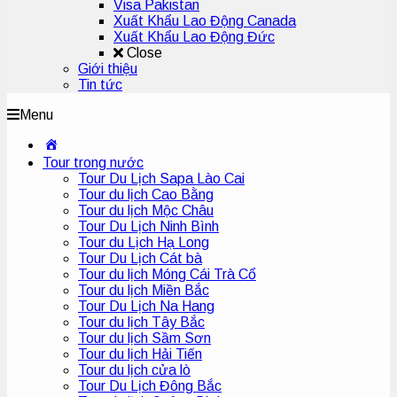
Visa Pakistan
Xuất Khẩu Lao Động Canada
Xuất Khẩu Lao Động Đức
Close
Giới thiệu
Tin tức
Menu
Tour trong nước
Tour Du Lịch Sapa Lào Cai
Tour du lịch Cao Bằng
Tour du lịch Mộc Châu
Tour Du Lịch Ninh Bình
Tour du Lịch Hạ Long
Tour Du Lịch Cát bà
Tour du lịch Móng Cái Trà Cổ
Tour du lịch Miền Bắc
Tour Du Lịch Na Hang
Tour du lịch Tây Bắc
Tour du lịch Sầm Sơn
Tour du lịch Hải Tiến
Tour du lịch cửa lò
Tour Du Lịch Đông Bắc