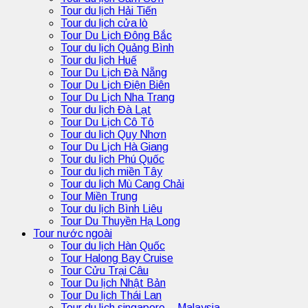
Tour du lịch Hải Tiến
Tour du lịch cửa lò
Tour Du Lịch Đông Bắc
Tour du lịch Quảng Bình
Tour du lịch Huế
Tour Du Lịch Đà Nẵng
Tour Du Lịch Điện Biên
Tour Du Lịch Nha Trang
Tour du lịch Đà Lạt
Tour Du Lịch Cô Tô
Tour du lịch Quy Nhơn
Tour Du Lịch Hà Giang
Tour du lịch Phú Quốc
Tour du lịch miền Tây
Tour du lịch Mù Cang Chải
Tour Miền Trung
Tour du lịch Bình Liêu
Tour Du Thuyền Hạ Long
Tour nước ngoài
Tour du lịch Hàn Quốc
Tour Halong Bay Cruise
Tour Cửu Trại Câu
Tour Du lịch Nhật Bản
Tour Du lịch Thái Lan
Tour du lịch singapore – Malaysia