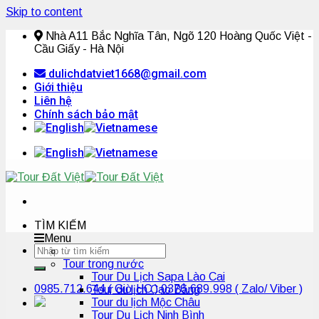
Skip to content
Nhà A11 Bắc Nghĩa Tân, Ngõ 120 Hoàng Quốc Việt -
Cầu Giấy - Hà Nội
dulichdatviet1668@gmail.com
Giới thiệu
Liên hệ
Chính sách bảo mật
TÌM KIẾM
Menu
Tour trong nước
Tour Du Lịch Sapa Lào Cai
0985.712.644
( Giờ HC )
0376.689.998
( Zalo/ Viber )
Tour du lịch Cao Bằng
Tour du lịch Mộc Châu
Tour Du Lịch Ninh Bình