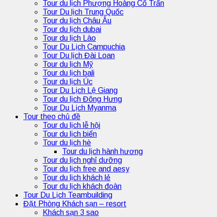
Tour du lịch Phượng Hoàng Cổ Trấn
Tour Du lịch Trung Quốc
Tour du lịch Châu Âu
Tour du lịch dubai
Tour du lịch Lào
Tour Du Lịch Campuchia
Tour Du lịch Đài Loan
Tour du lịch Mỹ
Tour du lịch bali
Tour du lịch Úc
Tour Du Lịch Lệ Giang
Tour du lịch Đông Hưng
Tour Du Lịch Myanma
Tour theo chủ đề
Tour du lịch lễ hội
Tour du lịch biển
Tour du lịch hè
Tour du lịch hành hương
Tour du lịch nghỉ dưỡng
Tour du lịch free and aesy
Tour du lịch khách lẻ
Tour du lịch khách đoàn
Tour Du Lịch Teambuilding
Đặt Phòng Khách sạn – resort
Khách sạn 3 sao