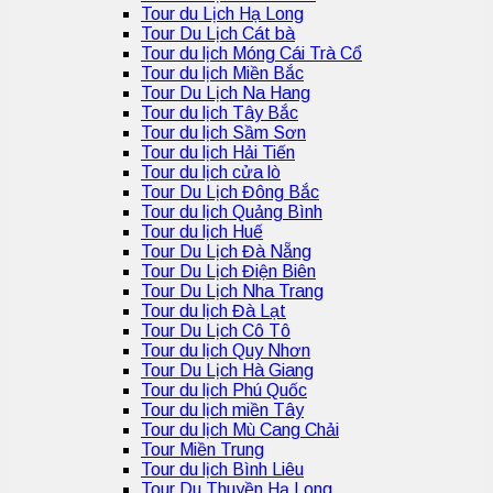
Tour du Lịch Hạ Long
Tour Du Lịch Cát bà
Tour du lịch Móng Cái Trà Cổ
Tour du lịch Miền Bắc
Tour Du Lịch Na Hang
Tour du lịch Tây Bắc
Tour du lịch Sầm Sơn
Tour du lịch Hải Tiến
Tour du lịch cửa lò
Tour Du Lịch Đông Bắc
Tour du lịch Quảng Bình
Tour du lịch Huế
Tour Du Lịch Đà Nẵng
Tour Du Lịch Điện Biên
Tour Du Lịch Nha Trang
Tour du lịch Đà Lạt
Tour Du Lịch Cô Tô
Tour du lịch Quy Nhơn
Tour Du Lịch Hà Giang
Tour du lịch Phú Quốc
Tour du lịch miền Tây
Tour du lịch Mù Cang Chải
Tour Miền Trung
Tour du lịch Bình Liêu
Tour Du Thuyền Hạ Long