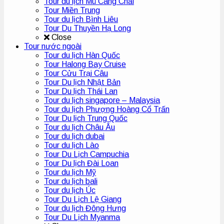
Tour du lịch Mù Cang Chải
Tour Miền Trung
Tour du lịch Bình Liêu
Tour Du Thuyền Hạ Long
Close
Tour nước ngoài
Tour du lịch Hàn Quốc
Tour Halong Bay Cruise
Tour Cửu Trại Câu
Tour Du lịch Nhật Bản
Tour Du lịch Thái Lan
Tour du lịch singapore – Malaysia
Tour du lịch Phượng Hoàng Cổ Trấn
Tour Du lịch Trung Quốc
Tour du lịch Châu Âu
Tour du lịch dubai
Tour du lịch Lào
Tour Du Lịch Campuchia
Tour Du lịch Đài Loan
Tour du lịch Mỹ
Tour du lịch bali
Tour du lịch Úc
Tour Du Lịch Lệ Giang
Tour du lịch Đông Hưng
Tour Du Lịch Myanma