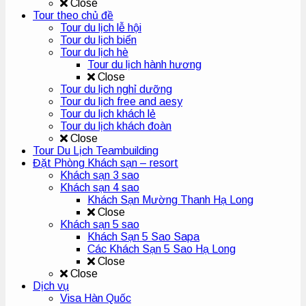
Close
Tour theo chủ đề
Tour du lịch lễ hội
Tour du lịch biển
Tour du lịch hè
Tour du lịch hành hương
Close
Tour du lịch nghỉ dưỡng
Tour du lịch free and aesy
Tour du lịch khách lẻ
Tour du lịch khách đoàn
Close
Tour Du Lịch Teambuilding
Đặt Phòng Khách sạn – resort
Khách sạn 3 sao
Khách sạn 4 sao
Khách Sạn Mường Thanh Hạ Long
Close
Khách sạn 5 sao
Khách Sạn 5 Sao Sapa
Các Khách Sạn 5 Sao Hạ Long
Close
Close
Dịch vụ
Visa Hàn Quốc