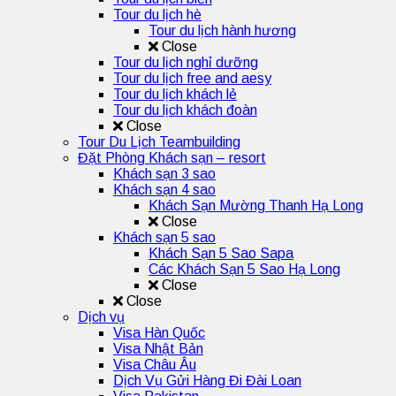
Tour du lịch hè
Tour du lịch hành hương
Close
Tour du lịch nghỉ dưỡng
Tour du lịch free and aesy
Tour du lịch khách lẻ
Tour du lịch khách đoàn
Close
Tour Du Lịch Teambuilding
Đặt Phòng Khách sạn – resort
Khách sạn 3 sao
Khách sạn 4 sao
Khách Sạn Mường Thanh Hạ Long
Close
Khách sạn 5 sao
Khách Sạn 5 Sao Sapa
Các Khách Sạn 5 Sao Hạ Long
Close
Close
Dịch vụ
Visa Hàn Quốc
Visa Nhật Bản
Visa Châu Âu
Dịch Vụ Gửi Hàng Đi Đài Loan