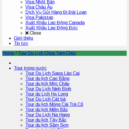
Visa Nhật Bản
Visa Châu Âu
Dịch Vụ Gửi Hàng Đi Đài Loan
Visa Pakistan
Xuất Khẩu Lao Động Canada
Xuất Khẩu Lao Động Đức
Close
Giới thiệu
Tin tức
Home
/
Tour Du Lịch Chùa Tam Chúc
Tour trong nước
Tour Du Lịch Sapa Lào Cai
Tour du lịch Cao Bằng
Tour du lịch Mộc Châu
Tour Du Lịch Ninh Bình
Tour du Lịch Hạ Long
Tour Du Lịch Cát bà
Tour du lịch Móng Cái Trà Cổ
Tour du lịch Miền Bắc
Tour Du Lịch Na Hang
Tour du lịch Tây Bắc
Tour du lịch Sầm Sơn