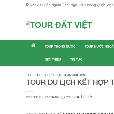
Skip
Nhà A11 Bắc Nghĩa Tân, Ngõ 120 Hoàng Quốc Việt -
to
content
TOUR TRONG NƯỚC
TOUR NƯỚC NGOÀ
GIỚI THIỆU
TIN TỨC
TOUR DU LỊCH KẾT HỢP TEAMBUILDING
TOUR DU LỊCH KẾT HỢP 
POSTED ON
22 THÁNG 9, 2022
BY
KHÁNH ĐỖ