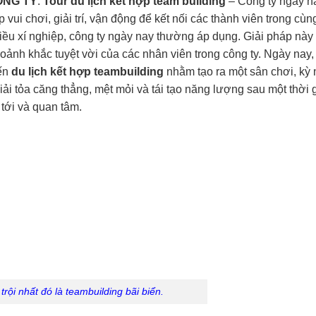
ÔNG TY
.
Tour du lịch kết hợp team building
– Công ty ngày n
p vui chơi, giải trí, vận động để kết nối các thành viên trong c
iều xí nghiệp, công ty ngày nay thường áp dụng. Giải pháp này
oảnh khắc tuyệt vời của các nhân viên trong công ty. Ngày nay,
ến
du lịch kết hợp teambuilding
nhằm tạo ra một sân chơi, k
iải tỏa căng thẳng, mệt mỏi và tái tạo năng lượng sau một thời 
tới và quan tâm.
rội nhất đó là teambuilding bãi biển.