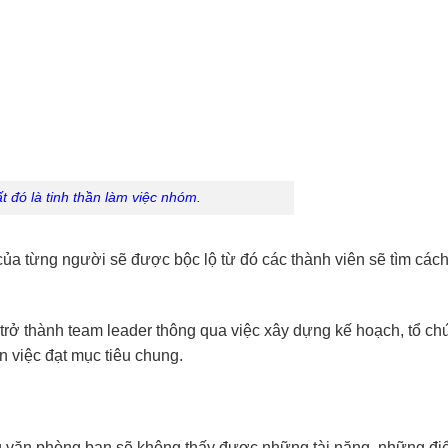
 đó là tinh thần làm việc nhóm.
ủa từng người sẽ được bộc lộ từ đó các thành viên sẽ tìm các
trở thành team leader thông qua việc xây dựng kế hoạch, tổ chứ
n việc đạt mục tiêu chung.
ng văn phòng bạn sẽ không thấy được những tài năng, những đi