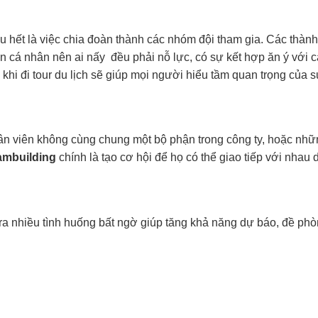
u hết là việc chia đoàn thành các nhóm đội tham gia. Các thàn
 cá nhân nên ai nấy đều phải nỗ lực, có sự kết hợp ăn ý với c
 khi đi tour du lịch sẽ giúp mọi người hiểu tầm quan trọng của
hân viên không cùng chung một bộ phận trong công ty, hoặc nh
eambuilding
chính là tạo cơ hội để họ có thể giao tiếp với nhau
o ra nhiều tình huống bất ngờ giúp tăng khả năng dự báo, đề ph