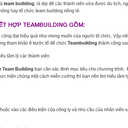
và
team builiding
, là dịp để các thành viên vừa được du lịch, n
thống hay tổ chức team building riêng lẻ.
KẾT HỢP TEAMBUILDING GỒM:
g
cũng đạt hiệu quả như mong muốn của người tổ chức. Vậy nế
ùng tham khảo 6 bước tổ để chức
Teambuilding
thành công sau
ểu tâm lý các thành viên
h Team Building
bạn cần xác định mục tiêu cho chương trình. Đ
 thực hiện chúng một cách miễn cưỡng thì bạn nên tìm hiểu tâm 
huộc vào các điều kiện của công ty và nhu cầu của nhân viên s