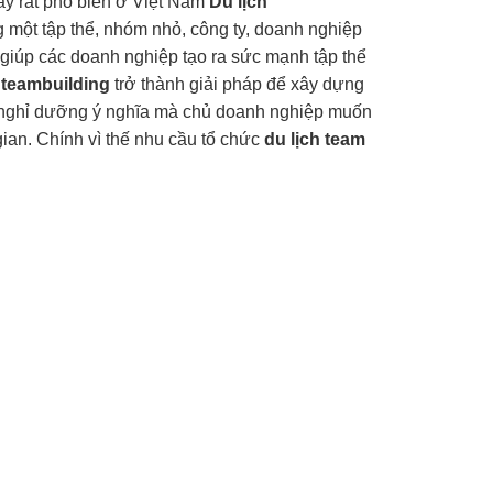
ay rất phổ biến ở Việt Nam
Du lịch
ùng một tập thể, nhóm nhỏ, công ty, doanh nghiệp
 giúp các doanh nghiệp tạo ra sức mạnh tập thể
teambuilding
trở thành giải pháp để xây dựng
ỳ nghỉ dưỡng ý nghĩa mà chủ doanh nghiệp muốn
gian. Chính vì thế nhu cầu tổ chức
du lịch team