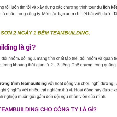
g tôi luôn tìm tòi và xây dựng các chương trình tour
du lịch kế
cá nhân trong công ty. Mời các bạn xem chi tiết bài viết dưới đ
 SƠN 2 NGÀY 1 ĐÊM TEAMBUILDING.
ilding là gì?
đội nhóm, đội ngũ, mang tính chất tập thể, đội nhóm và quan trọ
 trong khoảng thời gian từ 2 – 3 tiếng. Thế nhưng trong quãng 
ơng trình teambuilding
với hoạt động vui chơi, nghỉ dưỡng.
hỉ ý nghĩa với nhiều trải nghiệm thú vị. Hoạt động này được xem
oanh nghiệp muốn gửi gắm đến đội ngũ nhân viên của mình.
 TEAMBUILDING CHO CÔNG TY LÀ GÌ?