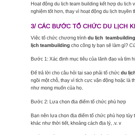
Hoạt động du lịch team building kết hợp du lịch 
nghiệm tốt hơn, thay vì hoạt động du lịch truyền 
3/ CÁC BƯỚC TỔ CHỨC DU LỊCH 
Việc tổ chức chương trình
du lịch teambuildin
lịch teambuilding
cho công ty bạn sẽ làm gì? C
Bước 1: Xác định mục tiêu của lãnh đạo và tìm hi
Để trả lời cho câu hỏi tại sao phải tổ chức
du lịc
ngồi một chỗ, thay vì tích cực vận động hoặc là
như mong muốn của họ.
Bước 2: Lựa chọn địa điểm tổ chức phù hợp
Bạn nên lựa chọn địa điểm tổ chức phù hợp tùy t
khác như thời tiết, khoảng cách địa lý, .v. v