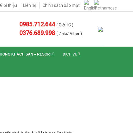
Giới thiệu
Liên hệ
Chính sách bảo mật
0985.712.644
( Giờ HC )
0376.689.998
( Zalo/ Viber )
PHÒNG KHÁCH SẠN – RESORT
DỊCH VỤ