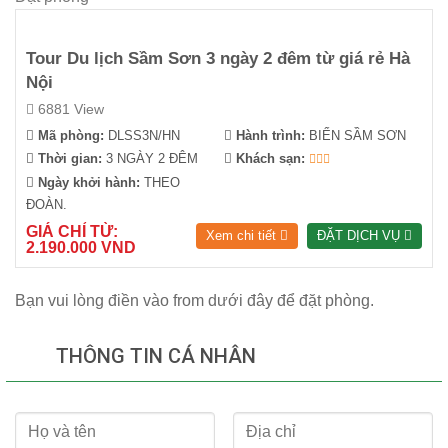
Tour Du lịch Sầm Sơn 3 ngày 2 đêm từ giá rẻ Hà
Nội
6881 View
Mã phòng:
DLSS3N/HN
Hành trình:
BIỂN SẦM SƠN
Thời gian:
3 NGÀY 2 ĐÊM
Khách sạn:
Ngày khởi hành:
THEO
ĐOÀN.
GIÁ CHỈ TỪ:
Xem chi tiết
ĐẶT DỊCH VỤ
2.190.000 VND
Bạn vui lòng điền vào from dưới đây để đặt phòng.
THÔNG TIN CÁ NHÂN