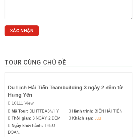
TOUR CÙNG CHỦ ĐỀ
Du Lịch Hải Tiến Teambuilding 3 ngày 2 đêm từ
Hưng Yên
10111 View
Mã Tour:
DLHTTEA3N/HY
Hành trình:
BIỂN HẢI TIẾN
Thời gian:
3 NGÀY 2 ĐÊM
Khách sạn:
Ngày khởi hành:
THEO
ĐOÀN.