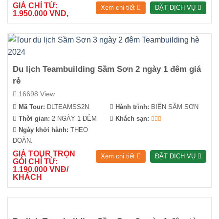
GIÁ CHỈ TỪ:
Xem chi tiết
ĐẶT DỊCH VỤ
1.950.000 VND,
Du lịch Teambuilding Sầm Sơn 2 ngày 1 đêm giá
rẻ
16698 View
Mã Tour:
DLTEAMSS2N
Hành trình:
BIỂN SẦM SƠN
Thời gian:
2 NGÀY 1 ĐÊM
Khách sạn:
Ngày khởi hành:
THEO
ĐOÀN.
GIÁ TOUR TRỌN
Xem chi tiết
ĐẶT DỊCH VỤ
GÓI CHỈ TỪ:
1.190.000 VNĐ/
KHÁCH