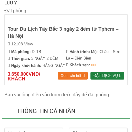
LƯU Ý
Đặt phòng
Tour Du Lịch Tây Bắc 3 ngày 2 đêm từ Tphcm –
Hà Nội
12108 View
Mã phòng:
DLTB
Hành trình:
Mộc Châu – Sơn
La – Điện Biên
Thời gian:
3 NGÀY 2 ĐÊM
Khách sạn:
Ngày khởi hành:
HÀNG NGÀY
3.650.000VNĐ/
Xem chi tiết
ĐẶT DỊCH VỤ
KHÁCH
Bạn vui lòng điền vào from dưới đây để đặt phòng.
THÔNG TIN CÁ NHÂN