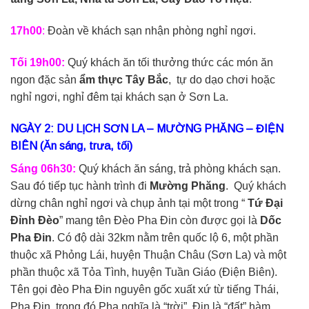
17h00
:
Đoàn về khách sạn nhận phòng nghỉ ngơi.
Tối 19h00:
Quý khách ăn tối thưởng thức các món ăn
ngon đặc sản
ẩm thực Tây Bắc
, tự do dạo chơi hoặc
nghỉ ngơi, nghỉ đêm tại khách sạn ở Sơn La.
NGÀY 2: DU LỊCH SƠN LA – MƯỜNG PHĂNG – ĐIỆN
BIÊN (Ăn sáng, trưa, tối)
Sáng 06h30:
Quý khách ăn sáng, trả phòng khách sạn.
Sau đó tiếp tục hành trình đi
Mường Phăng
. Quý khách
dừng chân nghỉ ngơi và chụp ảnh tại một trong “
Tứ Đại
Đỉnh Đèo
” mang tên Đèo Pha Đin còn được gọi là
Dốc
Pha Đin
. Có độ dài 32km nằm trên quốc lộ 6, một phần
thuộc xã Phỏng Lái, huyện Thuận Châu (Sơn La) và một
phần thuộc xã Tỏa Tình, huyện Tuần Giáo (Điện Biên).
Tên gọi đèo Pha Đin nguyên gốc xuất xứ từ tiếng Thái,
Phạ Đin, trong đó Phạ nghĩa là “trời”, Đin là “đất” hàm