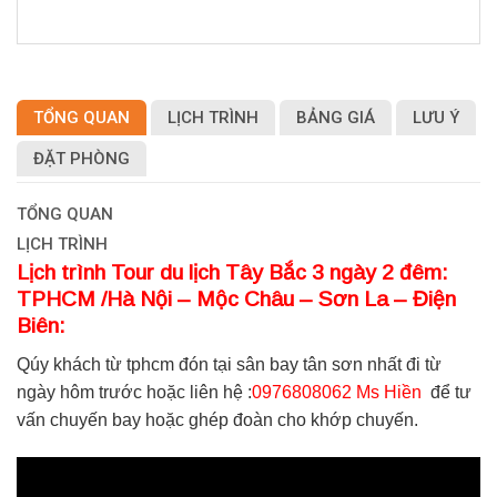
TỔNG QUAN
LỊCH TRÌNH
BẢNG GIÁ
LƯU Ý
ĐẶT PHÒNG
TỔNG QUAN
LỊCH TRÌNH
Lịch trình Tour du lịch Tây Bắc 3 ngày 2 đêm:
TPHCM /Hà Nội – Mộc Châu – Sơn La – Điện
Biên:
Qúy khách từ tphcm đón tại sân bay tân sơn nhất đi từ
ngày hôm trước hoặc liên hệ :
0976808062 Ms Hiền
để tư
vấn chuyến bay hoặc ghép đoàn cho khớp chuyến.