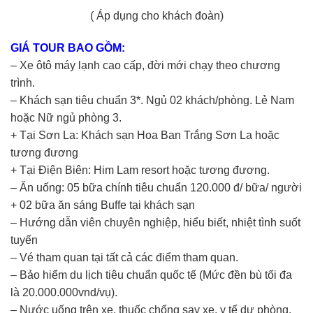
( Áp dụng cho khách đoàn)
GIÁ TOUR BAO GỒM:
– Xe ôtô máy lạnh cao cấp, đời mới chạy theo chương
trình.
– Khách sạn tiêu chuẩn 3*. Ngủ 02 khách/phòng. Lẻ Nam
hoặc Nữ ngủ phòng 3.
+ Tại Sơn La: Khách sạn Hoa Ban Trắng Sơn La hoặc
tương đương
+ Tại Điện Biên: Him Lam resort hoặc tương đương.
– Ăn uống: 05 bữa chính tiêu chuẩn 120.000 đ/ bữa/ người
+ 02 bữa ăn sáng Buffe tại khách sạn
– Hướng dẫn viên chuyên nghiệp, hiểu biết, nhiệt tình suốt
tuyến
– Vé tham quan tại tất cả các điểm tham quan.
– Bảo hiểm du lịch tiêu chuẩn quốc tế (Mức đền bù tối đa
là 20.000.000vnd/vụ).
– Nước uống trên xe, thuốc chống say xe, y tế dự phòng.