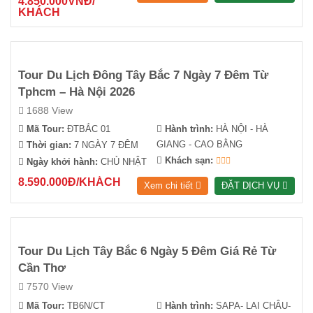
4.850.000VNĐ/
KHÁCH
Tour Du Lịch Đông Tây Bắc 7 Ngày 7 Đêm Từ
Tphcm – Hà Nội 2026
1688 View
Mã Tour:
ĐTBẮC 01
Hành trình:
HÀ NỘI - HÀ
GIANG - CAO BẰNG
Thời gian:
7 NGÀY 7 ĐÊM
Khách sạn:
Ngày khởi hành:
CHỦ NHẬT
8.590.000Đ/KHÁCH
Xem chi tiết
ĐẶT DỊCH VỤ
Tour Du Lịch Tây Bắc 6 Ngày 5 Đêm Giá Rẻ Từ
Cần Thơ
7570 View
Mã Tour:
TB6N/CT
Hành trình:
SAPA- LAI CHÂU-