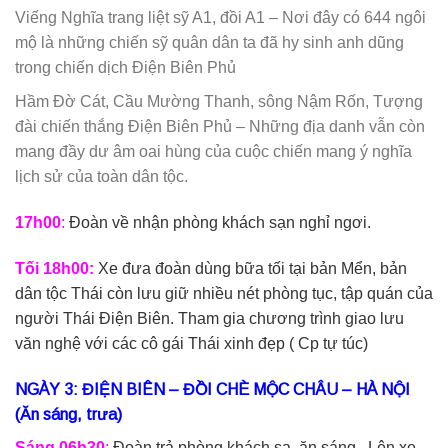
Viếng Nghĩa trang liệt sỹ A1, đồi A1 – Nơi đây có 644 ngôi
mộ là những chiến sỹ quân dân ta đã hy sinh anh dũng
trong chiến dịch Điện Biên Phủ
Hầm Đờ Cát, Cầu Mường Thanh, sông Nậm Rốn, Tượng
đài chiến thắng Điện Biên Phủ – Những địa danh vẫn còn
mang đầy dư âm oai hùng của cuộc chiến mang ý nghĩa
lịch sử của toàn dân tộc.
17h00
:
Đoàn về nhận phòng khách sạn nghỉ ngơi.
Tối 18h00:
Xe đưa đoàn dùng bữa tối tại bản Mển, bản
dân tộc Thái còn lưu giữ nhiều nét phòng tục, tập quán của
người Thái Điện Biên. Tham gia chương trình giao lưu
văn nghệ với các cô gái Thái xinh đẹp ( Cp tự túc)
NGÀY 3: ĐIỆN BIÊN – ĐỒI CHÈ MỘC CHÂU – HÀ NỘI
(Ăn sáng, trưa)
Sáng 06h30
:
Đoàn trả phòng khách sạ, ăn sáng . Lên xe