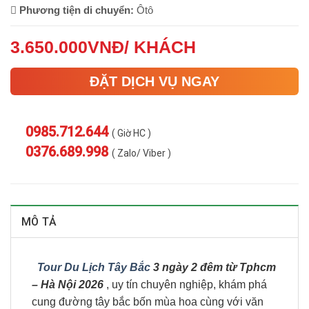
Phương tiện di chuyển:
Ôtô
3.650.000VNĐ/ KHÁCH
ĐẶT DỊCH VỤ NGAY
0985.712.644
( Giờ HC )
0376.689.998
( Zalo/ Viber )
MÔ TẢ
Tour Du Lịch Tây Bắc
3 ngày 2 đêm từ Tphcm
– Hà Nội 2026
, uy tín chuyên nghiệp, khám phá
cung đường tây bắc bốn mùa hoa cùng với văn