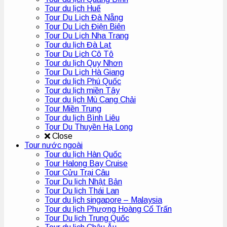
Tour du lịch Huế
Tour Du Lịch Đà Nẵng
Tour Du Lịch Điện Biên
Tour Du Lịch Nha Trang
Tour du lịch Đà Lạt
Tour Du Lịch Cô Tô
Tour du lịch Quy Nhơn
Tour Du Lịch Hà Giang
Tour du lịch Phú Quốc
Tour du lịch miền Tây
Tour du lịch Mù Cang Chải
Tour Miền Trung
Tour du lịch Bình Liêu
Tour Du Thuyền Hạ Long
Close
Tour nước ngoài
Tour du lịch Hàn Quốc
Tour Halong Bay Cruise
Tour Cửu Trại Câu
Tour Du lịch Nhật Bản
Tour Du lịch Thái Lan
Tour du lịch singapore – Malaysia
Tour du lịch Phượng Hoàng Cổ Trấn
Tour Du lịch Trung Quốc