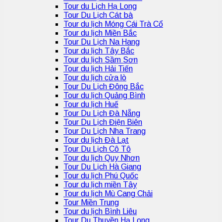
Tour du Lịch Hạ Long
Tour Du Lịch Cát bà
Tour du lịch Móng Cái Trà Cổ
Tour du lịch Miền Bắc
Tour Du Lịch Na Hang
Tour du lịch Tây Bắc
Tour du lịch Sầm Sơn
Tour du lịch Hải Tiến
Tour du lịch cửa lò
Tour Du Lịch Đông Bắc
Tour du lịch Quảng Bình
Tour du lịch Huế
Tour Du Lịch Đà Nẵng
Tour Du Lịch Điện Biên
Tour Du Lịch Nha Trang
Tour du lịch Đà Lạt
Tour Du Lịch Cô Tô
Tour du lịch Quy Nhơn
Tour Du Lịch Hà Giang
Tour du lịch Phú Quốc
Tour du lịch miền Tây
Tour du lịch Mù Cang Chải
Tour Miền Trung
Tour du lịch Bình Liêu
Tour Du Thuyền Hạ Long