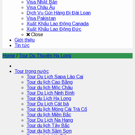
Visa Nhật Bản
Visa Châu Âu
Dịch Vụ Gửi Hàng Đi Đài Loan
Visa Pakistan
Xuất Khẩu Lao Động Canada
Xuất Khẩu Lao Động Đức
Close
Giới thiệu
Tin tức
Home
/
Tour Du Thuyền Hạ Long
Tour trong nước
Tour Du Lịch Sapa Lào Cai
Tour du lịch Cao Bằng
Tour du lịch Mộc Châu
Tour Du Lịch Ninh Bình
Tour du Lịch Hạ Long
Tour Du Lịch Cát bà
Tour du lịch Móng Cái Trà Cổ
Tour du lịch Miền Bắc
Tour Du Lịch Na Hang
Tour du lịch Tây Bắc
Tour du lịch Sầm Sơn