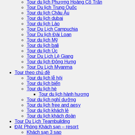
Tour du lịch Phượng Hoàng Cổ Trấn
Tour Du lịch Trung Quốc
Tour du lịch Châu Âu
Tour du lịch dubai
Tour du lịch Lào
Tour Du Lịch Campuchia
Tour Du lịch Đài Loan
Tour du lịch Mỹ
Tour du lịch bali
Tour du lịch Úc
Tour Du Lịch Lệ Giang
Tour du lịch Đông Hưng
Tour Du Lịch Myanma
Tour theo chủ đề
Tour du lịch lễ hội
Tour du lịch biển
Tour du lịch hè
Tour du lịch hành hương
Tour du lịch nghỉ dưỡng
Tour du lịch free and aesy
Tour du lịch khách lẻ
Tour du lịch khách đoàn
Tour Du Lịch Teambuilding
Đặt Phòng Khách sạn – resort
Khách sạn 3 sao