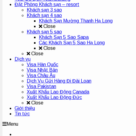
Đặt Phòng Khách sạn – resort
Khách sạn 3 sao
Khách sạn 4 sao
Khách Sạn Mường Thanh Hạ Long
Close
Khách sạn 5 sao
Khách Sạn 5 Sao Sapa
Các Khách Sạn 5 Sao Hạ Long
Close
Close
Dịch vụ
Visa Hàn Quốc
Visa Nhật Bản
Visa Châu Âu
Dịch Vụ Gửi Hàng Đi Đài Loan
Visa Pakistan
Xuất Khẩu Lao Động Canada
Xuất Khẩu Lao Động Đức
Close
Giới thiệu
Tin tức
Menu