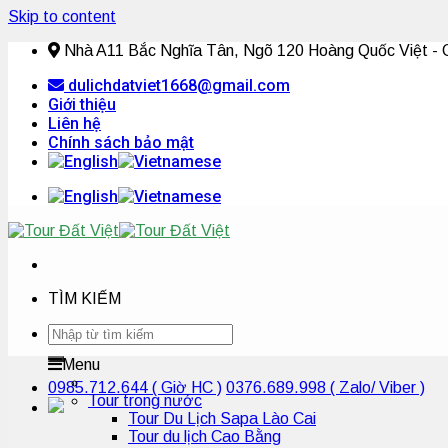
Skip to content
Nhà A11 Bắc Nghĩa Tân, Ngõ 120 Hoàng Quốc Việt - C
dulichdatviet1668@gmail.com
Giới thiệu
Liên hệ
Chính sách bảo mật
TÌM KIẾM
Menu
0985.712.644
( Giờ HC )
0376.689.998
( Zalo/ Viber )
Tour trong nước
Tour Du Lịch Sapa Lào Cai
Tour du lịch Cao Bằng