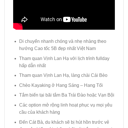
Di chuyển nhanh chóng và nhẹ nhàng theo
hướng Cao tốc 5B đẹp nhất Việt Nam
Tham quan Vịnh Lan Hạ với lịch trình fullday
hấp dẫn nhất
Tham quan Vịnh Lan Hạ, làng chài Cái Bèo
Chèo Kayaking ở Hang Sáng – Hang Tối
Tắm biển tại bãi tắm Ba Trái Đào hoặc Vạn Bội
Các option mở rộng linh hoạt phục vụ mọi yêu
cầu của khách hàng
Đến Cát Bà, du khách sẽ bị hút hồn trước vẻ