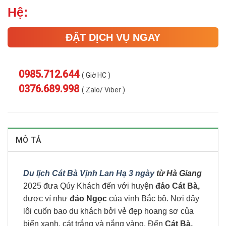
Hệ:
ĐẶT DỊCH VỤ NGAY
0985.712.644
( Giờ HC )
0376.689.998
( Zalo/ Viber )
MÔ TẢ
Du lịch Cát Bà Vịnh Lan Hạ 3 ngày
từ Hà Giang
2025 đưa Qúy Khách đến với huyện
đảo Cát Bà,
được ví như
đảo Ngọc
của vịnh Bắc bộ. Nơi đây
lôi cuốn bao du khách bởi vẻ đẹp hoang sơ của
biển xanh, cát trắng và nắng vàng. Đến
Cát Bà,