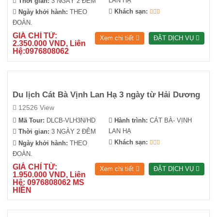
LAN HẠ
Thời gian:
3 NGÀY 2 ĐÊM
Khách sạn:
Ngày khởi hành:
THEO
ĐOÀN.
GIÁ CHỈ TỪ:
Xem chi tiết
ĐẶT DỊCH VỤ
2.350.000 VND, Liên
Hệ:0976808062
Du lịch Cát Bà Vịnh Lan Hạ 3 ngày từ Hải Dương
12526 View
Mã Tour:
DLCB-VLH3N/HD
Hành trình:
CÁT BÀ- VỊNH
LAN HẠ
Thời gian:
3 NGÀY 2 ĐÊM
Khách sạn:
Ngày khởi hành:
THEO
ĐOÀN.
GIÁ CHỈ TỪ:
Xem chi tiết
ĐẶT DỊCH VỤ
1.950.000 VND, Liên
Hệ: 0976808062 MS
HIỀN