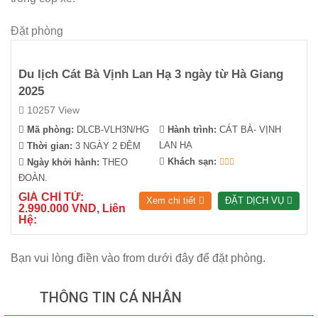
Đặt phòng
Du lịch Cát Bà Vịnh Lan Hạ 3 ngày từ Hà Giang
2025
10257 View
Mã phòng:
DLCB-VLH3N/HG
Hành trình:
CÁT BÀ- VỊNH
LAN HẠ
Thời gian:
3 NGÀY 2 ĐÊM
Khách sạn:
Ngày khởi hành:
THEO
ĐOÀN.
GIÁ CHỈ TỪ:
Xem chi tiết
ĐẶT DỊCH VỤ
2.990.000 VND, Liên
Hệ:
Bạn vui lòng điền vào from dưới đây để đặt phòng.
THÔNG TIN CÁ NHÂN