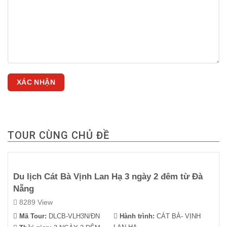
TOUR CÙNG CHỦ ĐỀ
Du lịch Cát Bà Vịnh Lan Hạ 3 ngày 2 đêm từ Đà
Nẵng
8289 View
Mã Tour:
DLCB-VLH3N/ĐN
Hành trình:
CÁT BÀ- VỊNH