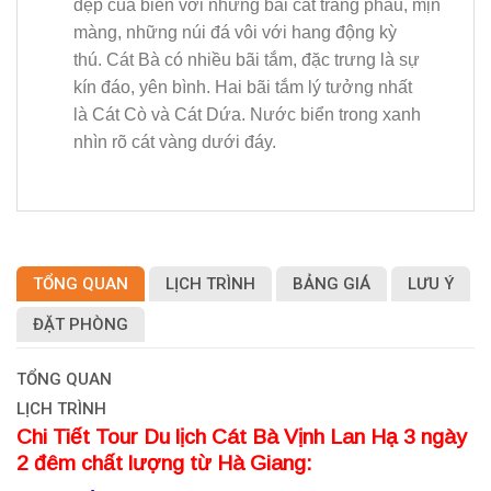
đẹp của biển với những bãi cát trắng phau, mịn
màng, những núi đá vôi với hang động kỳ
thú. Cát Bà có nhiều bãi tắm, đặc trưng là sự
kín đáo, yên bình. Hai bãi tắm lý tưởng nhất
là Cát Cò và Cát Dứa. Nước biển trong xanh
nhìn rõ cát vàng dưới đáy.
TỔNG QUAN
LỊCH TRÌNH
BẢNG GIÁ
LƯU Ý
ĐẶT PHÒNG
TỔNG QUAN
LỊCH TRÌNH
Chi Tiết Tour Du lịch Cát Bà Vịnh Lan Hạ 3 ngày
2 đêm chất lượng từ Hà Giang: