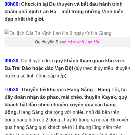
08h00:
Check in tại Du thuyền và bắt đầu hành trình
khám phá Vịnh Lan Hạ – một trong những Vịnh biển
đẹp nhất thế giới.
Du thuyền 5 sao
trên vịnh Lan Hạ.
09h30:
Du thuyền đưa
quý khách tham quan khu vực
Ba Trái Đào hoặc đảo Vạn Bội
(tùy theo thủy triều, thuyền
trưởng sẽ linh động sắp xếp)
10h30:
Thuyền tới khu vực Hang Sáng – Hang Tối, tại
đây đoàn nhận áo phao, mái chèo, thuyền Kayak, quý
khách bắt đầu chèo chuyền xuyên qua các hang
động.
Hang Sáng khá rộng với nhiều nhũ đá bên trên,
trong hang luôn có 2 dòng chảy từ trong ra ngoài. Đi xuyên
qua hang Sáng quý khách sẽ tới 1 thung lũng nằm trên
biển, bao quanh là các dãy núi cao. Khung cảnh như lạc