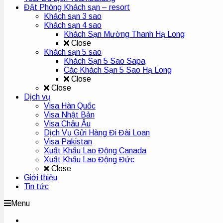
Đặt Phòng Khách sạn – resort
Khách sạn 3 sao
Khách sạn 4 sao
Khách Sạn Mường Thanh Hạ Long
Close
Khách sạn 5 sao
Khách Sạn 5 Sao Sapa
Các Khách Sạn 5 Sao Hạ Long
Close
Close
Dịch vụ
Visa Hàn Quốc
Visa Nhật Bản
Visa Châu Âu
Dịch Vụ Gửi Hàng Đi Đài Loan
Visa Pakistan
Xuất Khẩu Lao Động Canada
Xuất Khẩu Lao Động Đức
Close
Giới thiệu
Tin tức
Menu