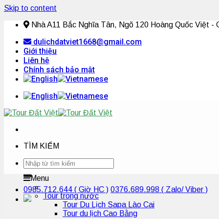
Skip to content
Nhà A11 Bắc Nghĩa Tân, Ngõ 120 Hoàng Quốc Việt - C
dulichdatviet1668@gmail.com
Giới thiệu
Liên hệ
Chính sách bảo mật
TÌM KIẾM
Menu
0985.712.644
( Giờ HC )
0376.689.998
( Zalo/ Viber )
Tour trong nước
Tour Du Lịch Sapa Lào Cai
Tour du lịch Cao Bằng