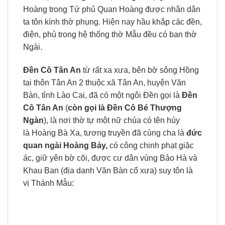
Hoàng trong Tứ phủ Quan Hoàng được nhân dân
ta tôn kính thờ phụng. Hiện nay hầu khắp các đền,
điện, phủ trong hệ thống thờ Mẫu đều có ban thờ
Ngài.
Đền Cô Tân An
từ rất xa xưa, bên bờ sông Hồng
tại thôn Tân An 2 thuộc xã Tân An, huyện Văn
Bàn, tỉnh Lào Cai, đã có một ngôi Đền gọi là
Đền
Cô Tân An
(
còn gọi là Đền Cô Bé Thượng
Ngàn
), là nơi thờ tự một nữ chúa có tên húy
là Hoàng Bà Xa, tương truyền đã cùng cha là
đức
quan ngài Hoàng Bảy,
có công chinh phạt giặc
ác, giữ yên bờ cõi, được cư dân vùng Bảo Hà và
Khau Ban (địa danh Văn Bàn cổ xưa) suy tôn là
vị Thánh Mẫu: