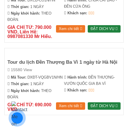
Mã Tour:
DXCB-CO1N/HN
Hành trình:
CHÙA CÁI BẦU -
ĐỀN CỬA ÔNG
Thời gian:
1 NGÀY
Khách sạn:
Ngày khởi hành:
THEO
ĐOÀN.
GIÁ CHỈ TỪ: 790.000
Xem chi tiết
ĐẶT DỊCH VỤ
VND, Liên Hệ:
0987081330 Mr Hiếu.
Tour du lịch Đền Thượng Ba Vì 1 ngày từ Hà Nội
15580 View
Mã Tour:
DXĐT-VQGBV1N/HN
Hành trình:
ĐỀN THƯỢNG-
VƯỜN QUỐC GIA BA VÌ
Thời gian:
1 NGÀY
Khách sạn:
Ngày khởi hành:
THEO
ĐOÀN.
GIÁ CHỈ TỪ: 690.000
Xem chi tiết
ĐẶT DỊCH VỤ
VND