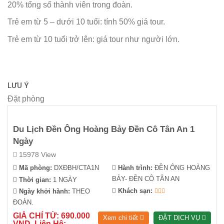
20% tổng số thành viên trong đoàn.
Trẻ em từ 5 – dưới 10 tuổi: tính 50% giá tour.
Trẻ em từ 10 tuổi trở lên: giá tour như người lớn.
LƯU Ý
Đặt phòng
Du Lịch Đền Ông Hoàng Bảy Đền Cô Tân An 1
Ngày
15978 View
Mã phòng:
DXĐBH/CTA1N
Hành trình:
ĐỀN ÔNG HOÀNG
BẢY- ĐỀN CÔ TÂN AN
Thời gian:
1 NGÀY
Khách sạn:
Ngày khởi hành:
THEO
ĐOÀN.
GIÁ CHỈ TỪ: 690.000
Xem chi tiết
ĐẶT DỊCH VỤ
VND, Liên Hệ: