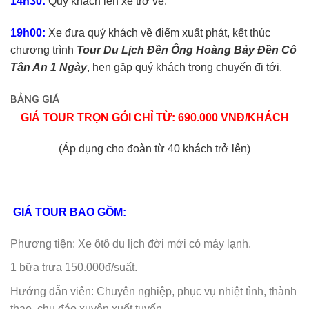
14h30:
Quý khách lên xe trở về.
19h00:
Xe đưa quý khách về điểm xuất phát, kết thúc
chương trình
Tour Du Lịch Đền Ông Hoàng Bảy Đền Cô
Tân An 1 Ngày
, hẹn gặp quý khách trong chuyến đi tới.
BẢNG GIÁ
GIÁ TOUR TRỌN GÓI CHỈ TỪ: 690.000 VNĐ/KHÁCH
(Áp dụng cho đoàn từ 40 khách trở lên)
GIÁ TOUR BAO GỒM:
Phương tiện: Xe ôtô du lịch đời mới có máy lạnh.
1 bữa trưa 150.000đ/suất.
Hướng dẫn viên: Chuyên nghiệp, phục vụ nhiệt tình, thành
thạo, chu đáo xuyên xuốt tuyến.