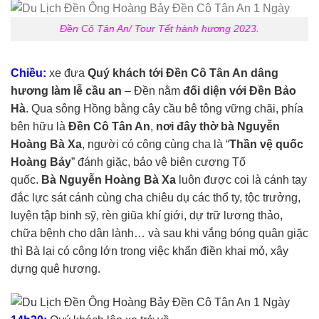
Đền Cô Tân An/ Tour Tết hành hương 2023.
Chiều:
xe đưa
Quý khách tới Đền Cô Tân An dâng
hương làm lễ cầu an
– Đền nằm
đối diện với Đền Bảo
Hà
. Qua sông Hồng bằng cây cầu bê tông vững chãi, phía
bên hữu là
Đền Cô Tân An
,
nơi đây thờ bà Nguyễn
Hoàng Bà Xa
, người có công cùng cha là “
Thần vệ quốc
Hoàng Bảy
” đánh giặc, bảo vệ biên cương Tổ
quốc.
Bà Nguyễn Hoàng Bà Xa
luôn được coi là cánh tay
đắc lực sát cánh cùng cha chiêu dụ các thổ ty, tộc trưởng,
luyện tập binh sỹ, rèn giũa khí giới, dự trữ lương thảo,
chữa bệnh cho dân lành… và sau khi vắng bóng quân giặc
thì Bà lại có công lớn trong việc khẩn điền khai mỏ, xây
dựng quê hương.