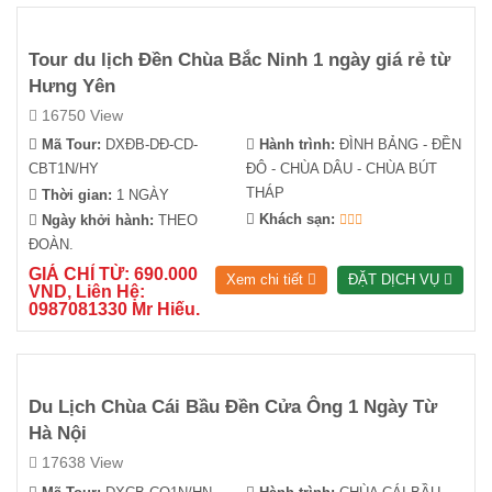
Tour du lịch Đền Chùa Bắc Ninh 1 ngày giá rẻ từ
Hưng Yên
16750 View
Mã Tour:
DXĐB-DĐ-CD-
Hành trình:
ĐÌNH BẢNG - ĐỀN
CBT1N/HY
ĐÔ - CHÙA DÂU - CHÙA BÚT
THÁP
Thời gian:
1 NGÀY
Khách sạn:
Ngày khởi hành:
THEO
ĐOÀN.
GIÁ CHỈ TỪ: 690.000
Xem chi tiết
ĐẶT DỊCH VỤ
VND, Liên Hệ:
0987081330 Mr Hiếu.
Du Lịch Chùa Cái Bầu Đền Cửa Ông 1 Ngày Từ
Hà Nội
17638 View