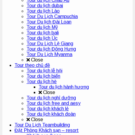
Tour du lịch Châu Âu
Tour du lịch dubai
Tour du lịch Lào
Tour Du Lịch Campuchia
Tour Du lịch Đài Loan
Tour du lịch Mỹ
Tour du lịch bali
Tour du lịch Úc
Tour Du Lịch Lệ Giang
Tour du lịch Đông Hưng
Tour Du Lịch Myanma
Close
Tour theo chủ đề
Tour du lịch lễ hội
Tour du lịch biển
Tour du lịch hè
Tour du lịch hành hương
Close
Tour du lịch nghỉ dưỡng
Tour du lịch free and aesy
Tour du lịch khách lẻ
Tour du lịch khách đoàn
Close
Tour Du Lịch Teambuilding
Đặt Phòng Khách sạn – resort