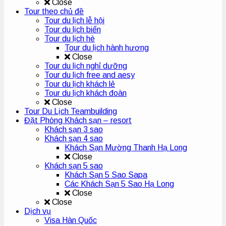
Close
Tour theo chủ đề
Tour du lịch lễ hội
Tour du lịch biển
Tour du lịch hè
Tour du lịch hành hương
Close
Tour du lịch nghỉ dưỡng
Tour du lịch free and aesy
Tour du lịch khách lẻ
Tour du lịch khách đoàn
Close
Tour Du Lịch Teambuilding
Đặt Phòng Khách sạn – resort
Khách sạn 3 sao
Khách sạn 4 sao
Khách Sạn Mường Thanh Hạ Long
Close
Khách sạn 5 sao
Khách Sạn 5 Sao Sapa
Các Khách Sạn 5 Sao Hạ Long
Close
Close
Dịch vụ
Visa Hàn Quốc