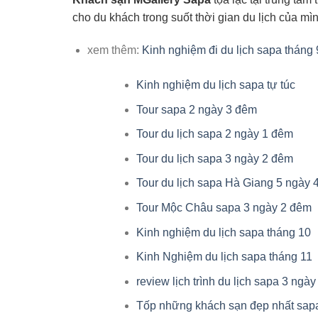
cho du khách trong suốt thời gian du lịch của m
xem thêm:
Kinh nghiệm đi du lịch sapa tháng 
Kinh nghiệm du lịch sapa tự túc
Tour sapa 2 ngày 3 đêm
Tour du lịch sapa 2 ngày 1 đêm
Tour du lịch sapa 3 ngày 2 đêm
Tour du lịch sapa Hà Giang 5 ngày 
Tour Mộc Châu sapa 3 ngày 2 đêm
Kinh nghiệm du lịch sapa tháng 10
Kinh Nghiệm du lịch sapa tháng 11
review lịch trình du lịch sapa 3 ngà
Tốp những khách sạn đẹp nhất sap