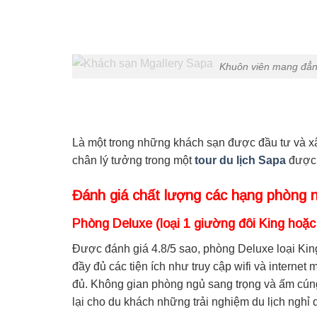
Khuôn viên mang đẳn
Là một trong những khách sạn được đầu tư và xây
chân lý tưởng trong một
tour du lịch Sapa
được 
Đánh giá chất lượng các hạng phòng n
Phòng Deluxe (loại 1 giường đôi King hoặ
Được đánh giá 4.8/5 sao, phòng Deluxe loại King
đầy đủ các tiện ích như truy cập wifi và interne
đủ. Không gian phòng ngủ sang trọng và ấm cúng
lại cho du khách những trải nghiệm du lịch nghỉ 