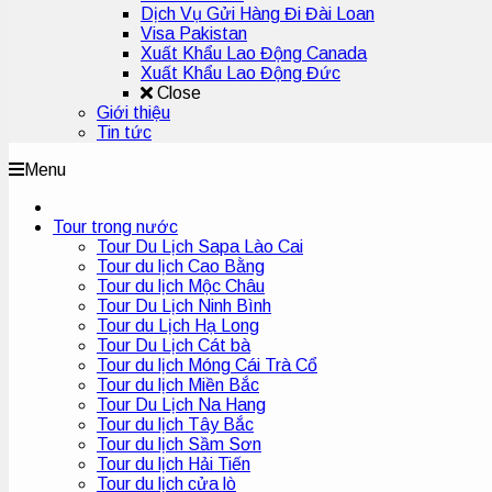
Dịch Vụ Gửi Hàng Đi Đài Loan
Visa Pakistan
Xuất Khẩu Lao Động Canada
Xuất Khẩu Lao Động Đức
Close
Giới thiệu
Tin tức
Menu
Tour trong nước
Tour Du Lịch Sapa Lào Cai
Tour du lịch Cao Bằng
Tour du lịch Mộc Châu
Tour Du Lịch Ninh Bình
Tour du Lịch Hạ Long
Tour Du Lịch Cát bà
Tour du lịch Móng Cái Trà Cổ
Tour du lịch Miền Bắc
Tour Du Lịch Na Hang
Tour du lịch Tây Bắc
Tour du lịch Sầm Sơn
Tour du lịch Hải Tiến
Tour du lịch cửa lò