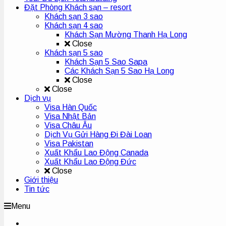
Đặt Phòng Khách sạn – resort
Khách sạn 3 sao
Khách sạn 4 sao
Khách Sạn Mường Thanh Hạ Long
Close
Khách sạn 5 sao
Khách Sạn 5 Sao Sapa
Các Khách Sạn 5 Sao Hạ Long
Close
Close
Dịch vụ
Visa Hàn Quốc
Visa Nhật Bản
Visa Châu Âu
Dịch Vụ Gửi Hàng Đi Đài Loan
Visa Pakistan
Xuất Khẩu Lao Động Canada
Xuất Khẩu Lao Động Đức
Close
Giới thiệu
Tin tức
Menu