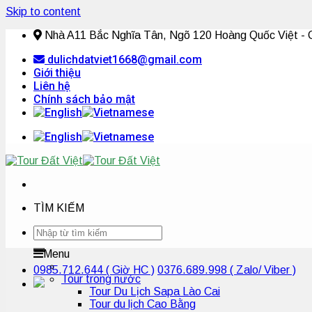
Skip to content
Nhà A11 Bắc Nghĩa Tân, Ngõ 120 Hoàng Quốc Việt - C
dulichdatviet1668@gmail.com
Giới thiệu
Liên hệ
Chính sách bảo mật
TÌM KIẾM
Menu
0985.712.644
( Giờ HC )
0376.689.998
( Zalo/ Viber )
Tour trong nước
Tour Du Lịch Sapa Lào Cai
Tour du lịch Cao Bằng