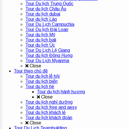
Tour Du lịch Trung Quốc
Tour du lịch Châu Âu
Tour du lịch dubai
Tour du lịch Lào
Tour Du Lịch Campuchia
Tour Du lịch Đài Loan
Tour du lịch Mỹ
Tour du lịch bali
Tour du lịch Úc
Tour Du Lịch Lệ Giang
Tour du lịch Đông Hưng
Tour Du Lịch Myanma
Close
Tour theo chủ đề
Tour du lịch lễ hội
Tour du lịch biển
Tour du lịch hè
Tour du lịch hành hương
Close
Tour du lịch nghỉ dưỡng
Tour du lịch free and aesy
Tour du lịch khách lẻ
Tour du lịch khách đoàn
Close
Tour Du Lịch Teambuilding