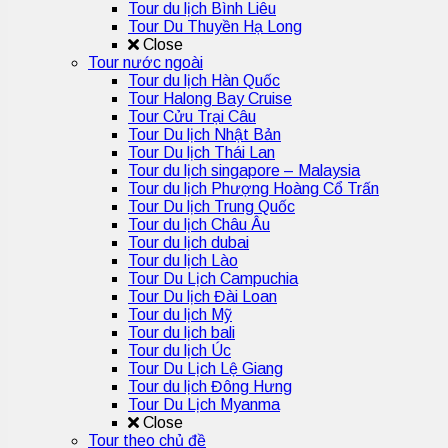
Tour du lịch Bình Liêu
Tour Du Thuyền Hạ Long
Close
Tour nước ngoài
Tour du lịch Hàn Quốc
Tour Halong Bay Cruise
Tour Cửu Trại Câu
Tour Du lịch Nhật Bản
Tour Du lịch Thái Lan
Tour du lịch singapore – Malaysia
Tour du lịch Phượng Hoàng Cổ Trấn
Tour Du lịch Trung Quốc
Tour du lịch Châu Âu
Tour du lịch dubai
Tour du lịch Lào
Tour Du Lịch Campuchia
Tour Du lịch Đài Loan
Tour du lịch Mỹ
Tour du lịch bali
Tour du lịch Úc
Tour Du Lịch Lệ Giang
Tour du lịch Đông Hưng
Tour Du Lịch Myanma
Close
Tour theo chủ đề