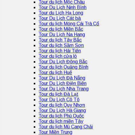
Tour du lịch Mộc Châu
Tour Du Lịch Ninh Bình
Tour du Lịch Hạ Long
Tour Du Lịch Cát bà
Tour du lịch Móng Cái Trà Cổ
Tour du lịch Miền Bắc
Tour Du Lịch Na Hang
Tour du lịch Tây Bắc
Tour du lịch Sầm Sơn
Tour du lịch Hải Tiến
Tour du lịch cửa lò
Tour Du Lịch Đông Bắc
Tour du lịch Quảng Bình
Tour du lịch Huế
Tour Du Lịch Đà Nẵng
Tour Du Lịch Điện Biên
Tour Du Lịch Nha Trang
Tour du lịch Đà Lạt
Tour Du Lịch Cô Tô
Tour du lịch Quy Nhơn
Tour Du Lịch Hà Giang
Tour du lịch Phú Quốc
Tour du lịch miền Tây
Tour du lịch Mù Cang Chải
Tour Miền Trung