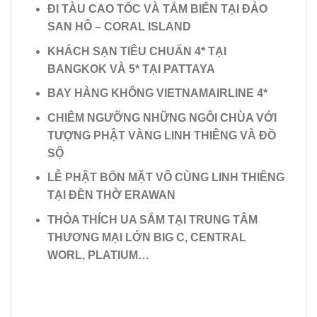
ĐI TÀU CAO TỐC VÀ TẮM BIỂN TẠI ĐẢO
SAN HÔ – CORAL ISLAND
KHÁCH SẠN TIÊU CHUẨN 4* TẠI
BANGKOK VÀ 5* TẠI PATTAYA
BAY HÀNG KHÔNG VIETNAMAIRLINE 4*
CHIÊM NGƯỠNG NHỮNG NGÔI CHÙA VỚI
TƯỢNG PHẬT VÀNG LINH THIÊNG VÀ ĐỒ
SỘ
LỄ PHẬT BỐN MẶT VÔ CÙNG LINH THIÊNG
TẠI ĐỀN THỜ ERAWAN
THỎA THÍCH UA SẮM TẠI TRUNG TÂM
THƯƠNG MẠI LỚN BIG C, CENTRAL
WORL, PLATIUM…