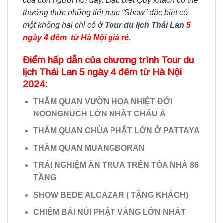
của con người nơi đây. Đặc biệt Quý khách có thể
thưởng thức những tiết mục “Show” đặc biệt có
một không hai chỉ có ở
Tour du lịch Thái Lan
5
ngày 4 đêm từ Hà Nội giá rẻ.
Điểm hấp dẫn của chương trình Tour du
lịch Thái Lan 5 ngày 4 đêm từ Hà Nội
2024:
THĂM QUAN VƯỜN HOA NHIỆT ĐỚI
NOONGNUCH LỚN NHẤT CHÂU Á
THĂM QUAN CHÙA PHẬT LỚN Ở PATTAYA
THĂM QUAN MUANGBORAN
TRẢI NGHIỆM ĂN TRƯA TRÊN TÒA NHÀ 86
TẦNG
SHOW BEDE ALCAZAR ( TẶNG KHÁCH)
CHIÊM BÁI NÚI PHẬT VÀNG LỚN NHẤT