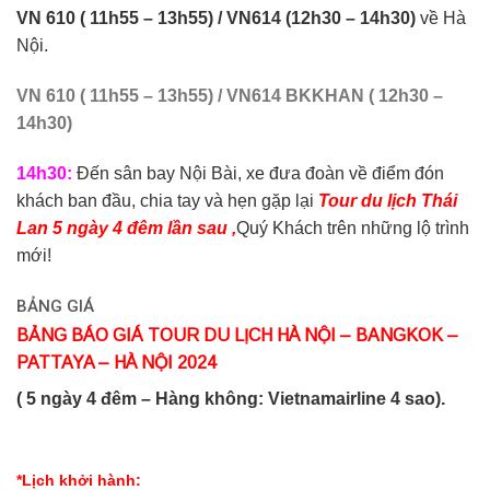
VN 610 ( 11h55 – 13h55) /
VN614 (12h30 – 14h30)
về Hà
Nội.
VN 610 ( 11h55 – 13h55) / VN614
BKK
HAN (
12
h
3
0 –
14
h
30)
14h30:
Đến sân bay Nội Bài, xe đưa đoàn về điểm đón
khách ban đầu, chia tay và hẹn gặp lại
Tour du lịch Thái
Lan 5 ngày 4 đêm lần sau ,
Quý Khách trên những lộ trình
mới!
BẢNG GIÁ
BẢNG BÁO GIÁ TOUR DU LỊCH HÀ NỘI – BANGKOK –
PATTAYA – HÀ NỘI 2024
( 5 ngày 4 đêm – Hàng không: Vietnamairline 4 sao).
*Lịch khởi hành
: