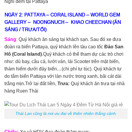
Nghỉ đêm tại Pattaya
NGÀY 2: PATTAYA – CORAL ISLAND – WORLD GEM
GALLERY – NOONGNUCH – KHAO CHEECHAN (ĂN
SÁNG / TRƯA/TỐI)
Sáng
:
Quý khách ăn sáng tại khách sạn. Sau đó xe đưa
đoàn ra biển Pattaya, quý khách lên tàu cao tốc
Đảo San
Hô (Coral Island)
.Quý khách có thể tham dự các trò chơi
như: dù bay, câu cá, lướt ván, lái Scooter trên mặt biển,
thám hiểm dưới đáy biển…(chi phí tự túc). Quý khách tự
do tắm biển Pattaya với làn nước trong xanh, bãi cát dài
trắng mịn.Trở lại đất liền,
Trưa:
Quý khách ăn trưa tại nhà
hàng Ruen Thái
Thái Lan cũng là nơi ưu đai về thiên nhiên thắng cảnh.
Chiều
:
Xe và HDV đưa đoàn thăm quan: