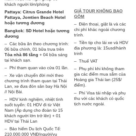
khách người lớn/phòng
GIÁ TOUR KHÔNG BAO
Pattaya: Citrus Grande Hotel
GỒM
Pattaya, Jomtien Beach Hotel
hoặc tương đương
– Điện thoại, giặt là và các
chi phí khác ngoài chương
Bangkok: SD Hotel hoặc tương
trình.
đương
– Tiền tip cho lái xe và HDV
– Các bữa ăn theo chương trình:
địa phương là: 15usd/hành
06 bữa chính, 01 bữa trưa trên
trinh
Tòa nhà 86 tầng
+ 04 bữa sáng
tại khách sạn.
– Thuế VAT
– Phí tham quan vào cửa 01 lần.
– Phụ phí khi không tham
gia các điểm mua sắm của
– Xe vận chuyển đời mới theo
Hoàng gia Thái lan (25$/
chương trình tham quan tại Thái
điểm).
Lan, xe đưa đón sân bay Hà Nội
// Nội Bài.
– Phí Visa tái nhập và phụ
thu với các khách có quốc
– HDV kinh nghiệm, nhiệt tình
tịch nước ngoài.
suốt tuyến: 01 HDV đi từ Việt
Nam (Áp dụng cho đoàn từ 15
khách người lớn trở lên) + 01
HDV tại Thái Lan
– Bảo hiểm Du lịch Quốc Tế:
210.000.000 VNĐ/người/vụ