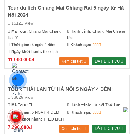
Tour du lịch Chiang Mai Chiang Rai 5 ngày từ Hà
Nội 2024
15121 View
Mã Tour:
Chiang Mai Chiang
Hành trình:
Chiang Mai Chiang
Rai 01
Rai
Thời gian:
5 ngày 4 đêm
Khách sạn:
Ngày khởi hành:
theo lịch
11.990.000đ
Xem chi tiết
ĐẶT DỊCH VỤ
TOUR THÁI LAN TỪ HÀ NỘI 5 NGÀY 4 ĐÊM:
33825 View
Mã Tour:
TL
Hành trình:
Hà Nội Thái Lan
Thời gian:
5 NGÀY 4 ĐÊM
Khách sạn:
Ngày khởi hành:
THEO LỊCH
7.290.000đ
Xem chi tiết
ĐẶT DỊCH VỤ