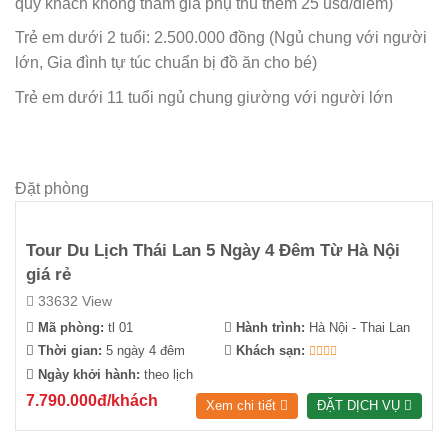
quý khách không tham gia phụ thu thêm 25 usd/điểm)
Trẻ em dưới 2 tuổi: 2.500.000 đồng (Ngủ chung với người
lớn, Gia đình tự túc chuẩn bị đồ ăn cho bé)
Trẻ em dưới 11 tuổi ngủ chung giường với người lớn
Đặt phòng
Tour Du Lịch Thái Lan 5 Ngày 4 Đêm Từ Hà Nội
giá rẻ
33632 View
Mã phòng:
tl 01
Hành trình:
Hà Nội - Thai Lan
Thời gian:
5 ngày 4 đêm
Khách sạn:
Ngày khởi hành:
theo lịch
7.790.000đ/khách
Xem chi tiết
ĐẶT DỊCH VỤ