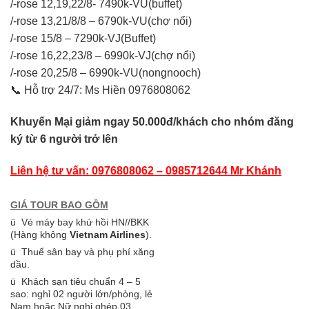
/-rose 12,19,22/8- 7490k-VU(buffet)
/-rose 13,21/8/8 – 6790k-VU(chợ nổi)
/-rose 15/8 – 7290k-VJ(Buffet)
/-rose 16,22,23/8 – 6990k-VJ(chợ nổi)
/-rose 20,25/8 – 6990k-VU(nongnooch)
📞 Hỗ trợ 24/7: Ms Hiền 0976808062
Khuyến Mại giảm ngay 50.000đ/khách cho nhóm đăng
ký từ 6 người trở lên
Liên hệ tư vấn: 0976808062 – 0985712644 Mr Khánh
GIÁ TOUR BAO GỒM
ü Vé máy bay khứ hồi HN//BKK
(Hàng không
Vietnam Airlines
).
ü Thuế sân bay và phụ phí xăng
dầu.
ü Khách sạn tiêu chuẩn 4 – 5
sao: nghỉ 02 người lớn/phòng, lẻ
Nam hoặc Nữ nghỉ ghép 03