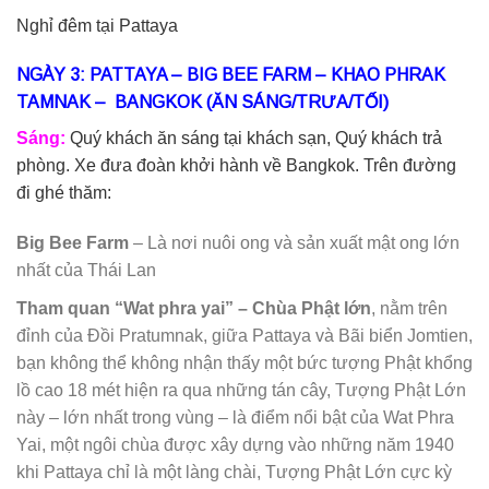
Nghỉ đêm tại Pattaya
NGÀY 3: PATTAYA – BIG BEE FARM – KHAO PHRAK
TAMNAK – BANGKOK (ĂN SÁNG/TRƯA/TỐI)
Sáng:
Quý khách ăn sáng tại khách sạn, Quý khách trả
phòng. Xe đưa đoàn khởi hành về Bangkok. Trên đường
đi ghé thăm:
Big Bee Farm
– Là nơi nuôi ong và sản xuất mật ong lớn
nhất của Thái Lan
Tham quan “Wat phra yai” – Chùa Phật lớn
, nằm trên
đỉnh của Đồi Pratumnak, giữa Pattaya và Bãi biển Jomtien,
bạn không thể không nhận thấy một bức tượng Phật khổng
lồ cao 18 mét hiện ra qua những tán cây, Tượng Phật Lớn
này – lớn nhất trong vùng – là điểm nổi bật của Wat Phra
Yai, một ngôi chùa được xây dựng vào những năm 1940
khi Pattaya chỉ là một làng chài, Tượng Phật Lớn cực kỳ