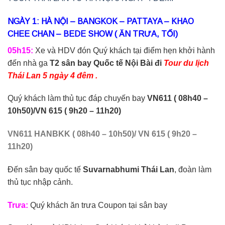
NGÀY 1: HÀ NỘI – BANGKOK – PATTAYA – KHAO
CHEE CHAN – BEDE SHOW ( ĂN TRƯA, TỐI)
05h15:
Xe và HDV đón Quý khách tại điểm hẹn khởi hành
đến nhà ga
T2 sân bay Quốc tế Nội Bài đi
Tour du lịch
Thái Lan 5 ngày 4 đêm .
Quý khách làm thủ tục đáp chuyến bay
VN611 ( 08h40 –
10h50)/VN 615 ( 9h20 – 11h20)
VN611
HAN
BKK
(
08
h
4
0 –
10
h
50)/ VN 615 ( 9h20 –
11h20)
Đến sân bay quốc tế
Suvarnabhumi Thái Lan
, đoàn làm
thủ tục nhập cảnh.
Trưa:
Quý khách ăn trưa Coupon tại sân bay