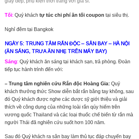
giày dép, phụ kiện thời trang với giá sỉ.
Tối
:
Quý khách
tự túc chi phí ăn tối coupon
tại siêu thị.
Nghỉ đêm tại Bangkok
NGÀY 5: TRUNG TÂM RẮN ĐỘC – SÂN BAY – HÀ NỘI
(ĂN SÁNG, TRƯA ĂN NHẸ TRÊN MÁY BAY)
Sáng
:
Quý khách ăn sáng tại khách sạn, trả phòng
.
Đoàn
tiếp tục hành trình đến với:
– Trung tâm nghiên cứu Rắn độc Hoàng Gia:
Quý
khách thưởng thức Show diễn bắt rắn bằng tay không, sau
đó Quý khách được nghe các dược sỹ giới thiệu và giải
thích về công dụng của những loài rắn qúy hiếm trên
vương quốc Thailand và các loại thuốc chế biến từ rắn mà
người Thái đã nghiên cứu suốt hơn 100 năm.
Sau đó Quý khách ra sân bay làm thủ tục đáp chuyến bay