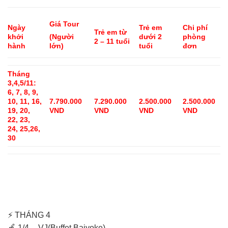
Giá Tour
Ngày
Trẻ em
Chi phí
Trẻ em từ
khởi
dưới 2
phòng
(Người
2 – 11 tuổi
hành
tuổi
đơn
lớn)
Tháng
3,4,5/11:
6, 7, 8, 9,
10, 11, 16,
7.790.000
7.290.000
2.500.000
2.500.000
19, 20,
VND
VND
VND
VND
22, 23,
24, 25,26,
30
⚡ THÁNG 4
🍏 1/4– -VJ(Buffet Baiyoke)