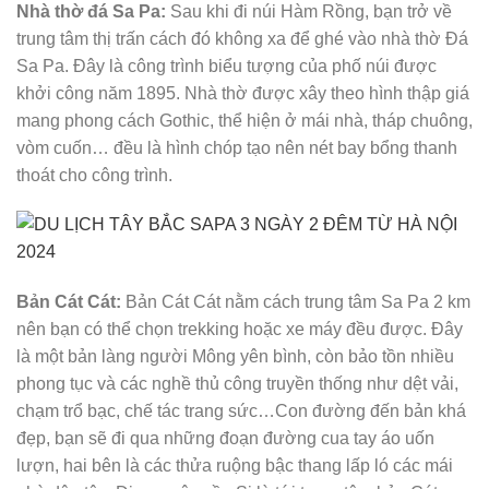
Nhà thờ đá Sa Pa:
Sau khi đi núi Hàm Rồng, bạn trở về
trung tâm thị trấn cách đó không xa để ghé vào nhà thờ Đá
Sa Pa. Đây là công trình biểu tượng của phố núi được
khởi công năm 1895. Nhà thờ được xây theo hình thập giá
mang phong cách Gothic, thể hiện ở mái nhà, tháp chuông,
vòm cuốn… đều là hình chóp tạo nên nét bay bổng thanh
thoát cho công trình.
Bản Cát Cát:
Bản Cát Cát nằm cách trung tâm Sa Pa 2 km
nên bạn có thể chọn trekking hoặc xe máy đều được. Đây
là một bản làng người Mông yên bình, còn bảo tồn nhiều
phong tục và các nghề thủ công truyền thống như dệt vải,
chạm trổ bạc, chế tác trang sức…Con đường đến bản khá
đẹp, bạn sẽ đi qua những đoạn đường cua tay áo uốn
lượn, hai bên là các thửa ruộng bậc thang lấp ló các mái