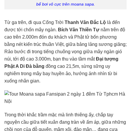
bể bơi vô cực trên moana sapa.
Từ ga trên, đi qua Cổng Trời
Thanh Vân Đắc Lộ
là đến
được tới chốn mây ngàn.
Bích Vân Thiền Tự
nằm trên độ
cao trên 2.000m đón du khách và Phật tử bốn phương
bằng nét kiến trúc thuần Việt, giữa bảng lảng sương giăng;
Rảo bước đi trong tiếng chuông vọng giữa mây ngàn gió
núi, tới độ cao 3.000m, bạn thu vào tầm mắt
Đại tượng
Phật A Di Đà bằng
đồng cao 21,5m, sừng sững uy
nghiêm trong mây bay huyền ảo, hướng ánh nhìn từ bi
xuống nhân gian.
Trong thời khắc trầm mặc mà linh thiêng ấy, chắp tay
nguyện cầu giữa tiết xuân đang tràn về ấm áp, giữa những
chồi non của đỗ quyên, mâm xôi, đào mận… đang cựa