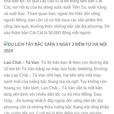
nhà dân tộc. Đi qua cây cầu Si là tới trung tâm bản Cát
Cát, nơi hội tụ của ba dòng suối: suối Tiên Sa, suối Vàng
và suối Bạc. Tham quan bản, ngoài tìm hiểu đời sống
người Mông, bạn còn có cơ hội mua các sản phẩm thủ
công làm quà, thưởng thức những sản vật địa phương. Vé
vào thăm bản Cát Cát là 50.000 đồng một người.
Lao Chải – Tả Van:
Từ thị trấn bạn đi theo con đường dài
10 km tới Tả Van bằng xe máy, taxi hoặc trekking. Đường
vào Lao Chải – Tả Van nhỏ hẹp, hai bên phủ một màu
xanh mát của ruộng bậc thang lúa và ngô. Tuy không còn
hoang sơ, hẻo lánh, Lao Chải – Tả Van vẫn là một bản
làng yên bình với nhiều dân tộc cư trú như Mông, Dao,
Giáy…Ấn tượng nhất ở đây ngoài đời sống dân tộc địa
phương còn là những thửa ruộng bậc thang trải rộng khắp
các sườn đồi núi. Cuối hè là thời điểm lúa chín nhuộm