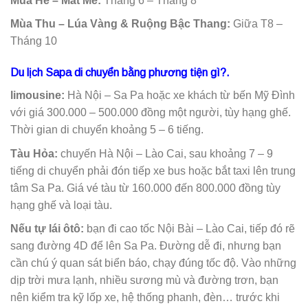
Mùa Hè – Mát Mẻ:
Tháng 6 – Tháng 8
Mùa Thu – Lúa Vàng & Ruộng Bậc Thang:
Giữa T8 –
Tháng 10
Du lịch Sapa di chuyển bằng phương tiện gì?.
limousine:
Hà Nội – Sa Pa hoặc xe khách từ bến Mỹ Đình
với giá 300.000 – 500.000 đồng một người, tùy hạng ghế.
Thời gian di chuyển khoảng 5 – 6 tiếng.
Tàu Hỏa:
chuyến Hà Nội – Lào Cai, sau khoảng 7 – 9
tiếng di chuyển phải đón tiếp xe bus hoặc bắt taxi lên trung
tâm Sa Pa. Giá vé tàu từ 160.000 đến 800.000 đồng tùy
hạng ghế và loại tàu.
Nếu tự lái ôtô:
bạn đi cao tốc Nội Bài – Lào Cai, tiếp đó rẽ
sang đường 4D để lên Sa Pa. Đường dễ đi, nhưng bạn
cần chú ý quan sát biển báo, chạy đúng tốc độ. Vào những
dịp trời mưa lạnh, nhiều sương mù và đường trơn, bạn
nên kiểm tra kỹ lốp xe, hệ thống phanh, đèn… trước khi