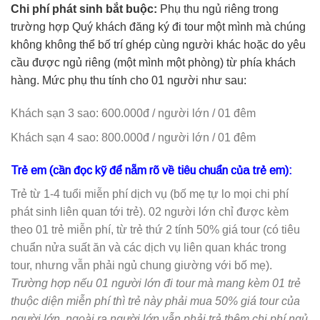
Chi phí phát sinh bắt buộc:
Phụ thu ngủ riêng trong
trường hợp Quý khách đăng ký đi tour một mình mà chúng
không không thể bố trí ghép cùng người khác hoặc do yêu
cầu được ngủ riêng (một mình một phòng) từ phía khách
hàng. Mức phụ thu tính cho 01 người như sau:
Khách sạn 3 sao: 600.000đ / người lớn / 01 đêm
Khách sạn 4 sao: 800.000đ / người lớn / 01 đêm
Trẻ em (cần đọc kỹ để nẵm rõ về tiêu chuẩn của trẻ em):
Trẻ từ 1-4 tuổi miễn phí dịch vụ (bố mẹ tự lo mọi chi phí
phát sinh liên quan tới trẻ). 02 người lớn chỉ được kèm
theo 01 trẻ miễn phí, từ trẻ thứ 2 tính 50% giá tour (có tiêu
chuẩn nửa suất ăn và các dịch vụ liên quan khác trong
tour, nhưng vẫn phải ngủ chung giường với bố mẹ).
Trường hợp nếu 01 người lớn đi tour mà mang kèm 01 trẻ
thuộc diện miễn phí thì trẻ này phải mua 50% giá tour của
người lớn
, ngoài ra người lớn vẫn phải trả thêm chi phí ngủ