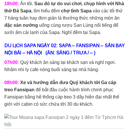
18h00:
Ăn tối.
Sau đó tự do vui chơi, chụp hình với
Nhà
thờ Đá Sapa
, tìm hiểu đêm
chợ tình Sapa
vào các tối thứ
7 hàng tuần hay đơn giản là thưởng thức những món ăn
đặc sản nướng
uống cùng rượu San Lùng nổi tiếng để
sưởi ấm cái lạnh của Sapa. Nghỉ đêm tại Sapa.
DU LỊCH SAPA NGÀY 02: SAPA – FANSIPAN – SÂN BAY
NỘI BÀI – HÀ NỘI (ĂN: SÁNG / TRƯA / – )
07h00:
Quý khách ăn sáng tại khách sạn và nghỉ ngơi.
Nhâm nhi ly cafe nóng buổi sáng tại nhà hàng.
08h00:
Xe và hướng dẫn đưa Quý khách tới Ga cáp
treo Fansipan
để bắt đầu cuộc hành trình chinh phục
Fansipan bằng hệ thống cáp treo 3 dây hiện đại nhất thế
giới với cabin có sức chứa tới 30 du khách.