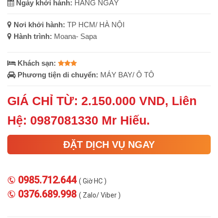
Ngày khởi hành:
HÀNG NGÀY
Nơi khởi hành:
TP HCM/ HÀ NỘI
Hành trình:
Moana- Sapa
Khách sạn:
Phương tiện di chuyển:
MÁY BAY/ Ô TÔ
GIÁ CHỈ TỪ: 2.150.000 VND, Liên
Hệ: 0987081330 Mr Hiếu.
ĐẶT DỊCH VỤ NGAY
0985.712.644
( Giờ HC )
0376.689.998
( Zalo/ Viber )