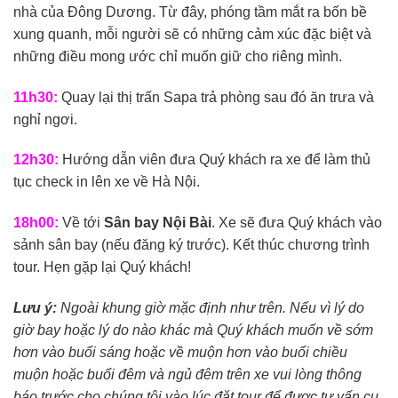
nhà của Đông Dương. Từ đây, phóng tầm mắt ra bốn bề
xung quanh, mỗi người sẽ có những cảm xúc đặc biệt và
những điều mong ước chỉ muốn giữ cho riêng mình.
11h30:
Quay lại thị trấn Sapa trả phòng sau đó ăn trưa và
nghỉ ngơi.
12h30:
Hướng dẫn viên đưa Quý khách ra xe để làm thủ
tục check in lên xe về Hà Nội.
18h00:
Về tới
Sân bay Nội Bài
. Xe sẽ đưa Quý khách vào
sảnh sân bay (nếu đăng ký trước). Kết thúc chương trình
tour. Hẹn gặp lại Quý khách!
Lưu ý:
Ngoài khung giờ mặc định như trên. Nếu vì lý do
giờ bay hoặc lý do nào khác mà Quý khách muốn về sớm
hơn vào buổi sáng hoặc về muộn hơn vào buổi chiều
muộn hoặc buổi đêm và ngủ đêm trên xe vui lòng thông
báo trước cho chúng tôi vào lúc đặt tour để được tư vấn cụ