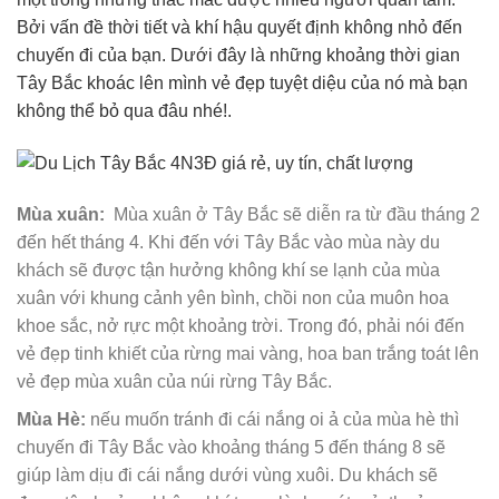
Bởi vấn đề thời tiết và khí hậu quyết định không nhỏ đến
chuyến đi của bạn. Dưới đây là những khoảng thời gian
Tây Bắc khoác lên mình vẻ đẹp tuyệt diệu của nó mà bạn
không thể bỏ qua đâu nhé!.
Mùa xuân:
Mùa xuân ở Tây Bắc sẽ diễn ra từ đầu tháng 2
đến hết tháng 4. Khi đến với Tây Bắc vào mùa này du
khách sẽ được tận hưởng không khí se lạnh của mùa
xuân với khung cảnh yên bình, chồi non của muôn hoa
khoe sắc, nở rực một khoảng trời. Trong đó, phải nói đến
vẻ đẹp tinh khiết của rừng mai vàng, hoa ban trắng toát lên
vẻ đẹp mùa xuân của núi rừng Tây Bắc.
Mùa Hè:
nếu muốn tránh đi cái nắng oi ả của mùa hè thì
chuyến đi Tây Bắc vào khoảng tháng 5 đến tháng 8 sẽ
giúp làm dịu đi cái nắng dưới vùng xuôi. Du khách sẽ