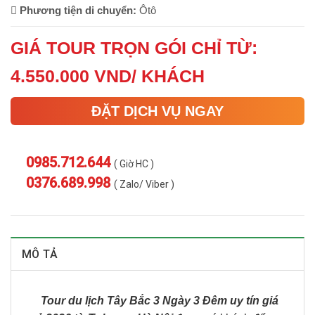
Phương tiện di chuyển:
Ôtô
GIÁ TOUR TRỌN GÓI CHỈ TỪ:
4.550.000 VND/ KHÁCH
ĐẶT DỊCH VỤ NGAY
0985.712.644
( Giờ HC )
0376.689.998
( Zalo/ Viber )
MÔ TẢ
Tour du lịch Tây Bắc 3 Ngày 3 Đêm uy tín giá