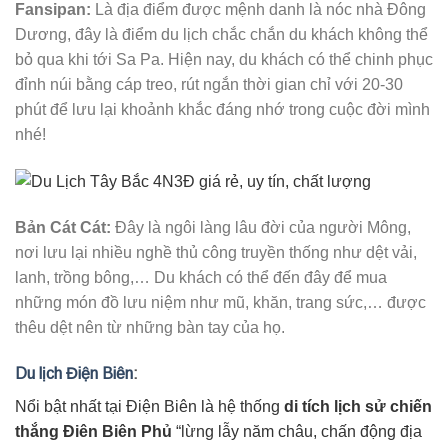
Fansipan:
Là địa điểm được mệnh danh là nóc nhà Đông
Dương, đây là điểm du lịch chắc chắn du khách không thể
bỏ qua khi tới Sa Pa. Hiện nay, du khách có thể chinh phục
đỉnh núi bằng cáp treo, rút ngắn thời gian chỉ với 20-30
phút để lưu lại khoảnh khắc đáng nhớ trong cuộc đời mình
nhé!
Bản Cát Cát:
Đây là ngôi làng lâu đời của người Mông,
nơi lưu lại nhiều nghề thủ công truyền thống như dệt vải,
lanh, trồng bông,… Du khách có thể đến đây để mua
những món đồ lưu niệm như mũ, khăn, trang sức,… được
thêu dệt nên từ những bàn tay của họ.
Du lịch Điện Biên
:
Nổi bật nhất tại Điện Biên là hệ thống
di tích lịch sử chiến
thắng Điên Biên Phủ
“lừng lẫy năm châu, chấn động địa