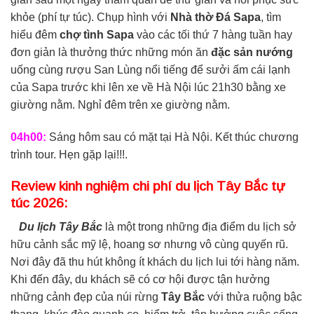
khỏe (phí tự túc). Chụp hình với
Nhà thờ Đá Sapa
, tìm
hiểu đêm
chợ tình Sapa
vào các tối thứ 7 hàng tuần hay
đơn giản là thưởng thức những món ăn
đặc sản nướng
uống cùng rượu San Lùng nổi tiếng để sưởi ấm cái lạnh
của Sapa trước khi lên xe về Hà Nội lúc 21h30 bằng xe
giường nằm. Nghỉ đêm trên xe giường nằm.
04h00:
Sáng hôm sau có mặt tại Hà Nội. Kết thúc chương
trình tour. Hẹn gặp lại!!!.
Review kinh nghiệm chi phí du lịch Tây Bắc tự
túc 2026:
Du lịch Tây Bắc
là một trong những địa điểm du lịch sở
hữu cảnh sắc mỹ lệ, hoang sơ nhưng vô cùng quyến rũ.
Nơi đây đã thu hút không ít khách du lịch lui tới hàng năm.
Khi đến đây, du khách sẽ có cơ hội được tận hưởng
những cảnh đẹp của núi rừng
Tây Bắc
với thửa ruộng bậc