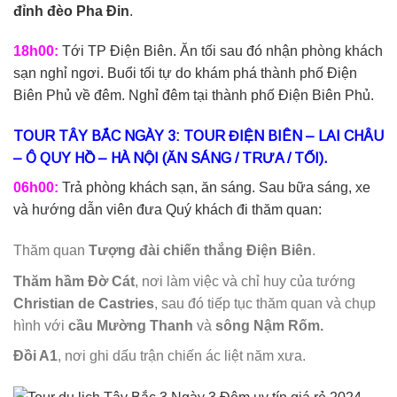
đỉnh đèo Pha Đin
.
18h00:
Tới TP Điện Biên. Ăn tối sau đó nhận phòng khách
sạn nghỉ ngơi. Buổi tối tự do khám phá thành phố Điện
Biên Phủ về đêm. Nghỉ đêm tại thành phố Điện Biên Phủ.
TOUR TÂY BẮC NGÀY 3: TOUR ĐIỆN BIÊN –
LAI CHÂU
– Ô QUY HỒ – HÀ NỘI
(ĂN SÁNG / TRƯA / TỐI).
06h00:
Trả phòng khách sạn, ăn sáng. Sau bữa sáng, xe
và hướng dẫn viên đưa Quý khách đi thăm quan:
Thăm quan
Tượng đài chiến thắng Điện Biên
.
Thăm hầm Đờ Cát
, nơi làm việc và chỉ huy của tướng
Christian de Castries
, sau đó tiếp tục thăm quan và chụp
hình với
cầu Mường Thanh
và
sông Nậm Rốm.
Đồi A1
, nơi ghi dấu trận chiến ác liệt năm xưa.