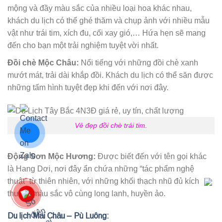
mộng và đầy màu sắc của nhiều loại hoa khác nhau,
khách du lịch có thể ghé thăm và chụp ảnh với nhiều mẫu
vật như trái tim, xích đu, cối xay gió,… Hứa hẹn sẽ mang
đến cho bạn một trải nghiệm tuyệt vời nhất.
Đồi chè Mộc Châu:
Nổi tiếng với những đồi chè xanh
mướt mát, trải dài khắp đồi. Khách du lịch có thể săn được
những tấm hình tuyệt đẹp khi đến với nơi đây.
Vẻ đẹp đồi chè trái tim.
Động Sơn Mộc Hương:
Được biết đến với tên gọi khác
là Hang Dơi, nơi đây ẩn chứa những “tác phẩm nghệ
thuật” từ thiên nhiên, với những khối thạch nhũ đủ kích
thước, màu sắc vô cùng long lanh, huyền ảo.
Du lịch Mai Châu – Pù Luông
: