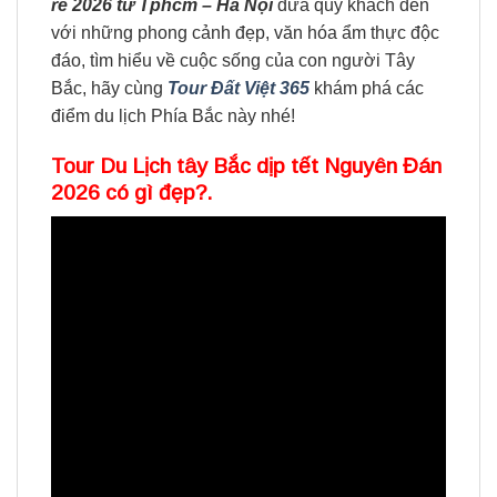
rẻ 2026 từ Tphcm – Hà Nội
đưa quý khách đến
với những phong cảnh đẹp, văn hóa ẩm thực độc
đáo, tìm hiểu về cuộc sống của con người Tây
Bắc, hãy cùng
Tour
Đất Việt 365
khám phá các
điểm du lịch Phía Bắc này nhé!
Tour Du Lịch tây Bắc dịp tết Nguyên Đán
2026 có gì đẹp?.