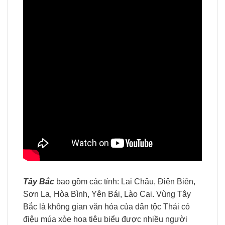
Tây Bắc
bao gồm các tỉnh: Lai Châu, Điện Biên,
Sơn La, Hòa Bình, Yên Bái, Lào Cai. Vùng Tây
Bắc là không gian văn hóa của dân tộc Thái có
điệu múa xòe hoa tiêu biểu được nhiều người