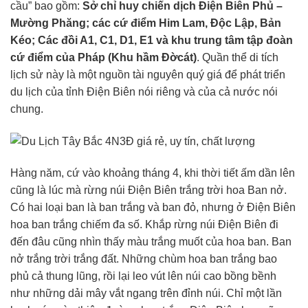
cầu” bao gồm:
Sở chỉ huy chiến dịch Điện Biên Phủ –
Mường Phăng; các cứ điểm Him Lam, Độc Lập, Bản
Kéo; Các đồi A1, C1, D1, E1 và khu trung tâm tập đoàn
cứ điểm của Pháp (Khu hầm Đờcát)
. Quần thể di tích
lịch sử này là một nguồn tài nguyên quý giá để phát triển
du lịch của tỉnh Điện Biên nói riêng và của cả nước nói
chung.
Hàng năm, cứ vào khoảng tháng 4, khi thời tiết ấm dần lên
cũng là lúc mà rừng núi Điện Biên trắng trời hoa Ban nở.
Có hai loại ban là ban trắng và ban đỏ, nhưng ở Điện Biên
hoa ban trắng chiếm đa số. Khắp rừng núi Điện Biên đi
đến đâu cũng nhìn thấy màu trắng muốt của hoa ban. Ban
nở trắng trời trắng đất. Những chùm hoa ban trắng bao
phủ cả thung lũng, rồi lại leo vút lên núi cao bồng bềnh
như những dải mây vắt ngang trên đỉnh núi. Chỉ một lần