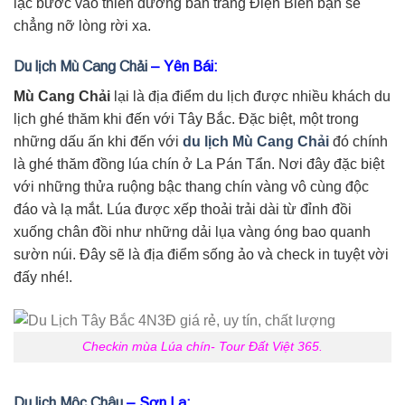
lạc bước vào thiên đường ban trắng Điện Biên bạn sẽ
chẳng nỡ lòng rời xa.
Du lịch Mù Cang Chải
– Yên Bái:
Mù Cang Chải
lại là địa điểm du lịch được nhiều khách du
lịch ghé thăm khi đến với Tây Bắc. Đặc biệt, một trong
những dấu ấn khi đến với
du lịch Mù Cang Chải
đó chính
là ghé thăm đồng lúa chín ở La Pán Tẩn. Nơi đây đặc biệt
với những thửa ruộng bậc thang chín vàng vô cùng độc
đáo và lạ mắt. Lúa được xếp thoải trải dài từ đỉnh đồi
xuống chân đồi như những dải lụa vàng óng bao quanh
sườn núi. Đây sẽ là địa điểm sống ảo và check in tuyệt vời
đấy nhé!.
Checkin mùa Lúa chín- Tour Đất Việt 365.
Du lịch Mộc Châu
– Sơn La: