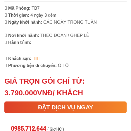
Mã Phòng:
TB7
Thời gian:
4 ngày 3 đêm
Ngày khởi hành:
CÁC NGÀY TRONG TUẦN
Nơi khởi hành:
THEO ĐOÀN / GHÉP LẺ
Hành trình:
Khách sạn:
Phương tiện di chuyển:
Ô TÔ
GIÁ TRỌN GÓI CHỈ TỪ:
3.790.000VNĐ/ KHÁCH
ĐẶT DỊCH VỤ NGAY
0985.712.644
( Giờ HC )