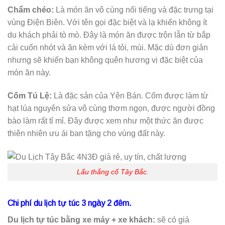
Chẩm chéo:
Là món ăn vô cùng nổi tiếng và đặc trưng tại
vùng Điện Biên. Với tên gọi đặc biệt và lạ khiến không ít
du khách phải tò mò. Đây là món ăn được trộn lẫn từ bắp
cải cuốn nhót và ăn kèm với lá tỏi, mùi. Mặc dù đơn giản
nhưng sẽ khiến bạn không quên hương vị đặc biệt của
món ăn này.
Cốm Tú Lệ:
Là đặc sản của Yên Bán. Cốm được làm từ
hạt lúa nguyên sửa vô cùng thơm ngọn, được người đồng
bào làm rất tỉ mỉ. Đây được xem như một thức ăn được
thiên nhiên ưu ái ban tặng cho vùng đất này.
Lẩu thắng cố Tây Bắc.
Chi phí du lịch tự túc 3 ngày 2 đêm.
Du lịch tự túc bằng xe máy + xe khách:
sẽ có giá