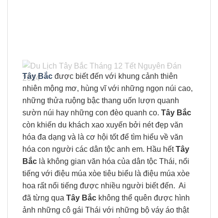
Tây Bắc
được biết đến với khung cảnh thiên
nhiên mộng mơ, hùng vĩ với những ngọn núi cao,
những thửa ruộng bậc thang uốn lượn quanh
sườn núi hay những con đèo quanh co.
Tây Bắc
còn khiến du khách xao xuyến bởi nét đẹp văn
hóa đa dạng và là cơ hội tốt để tìm hiểu về văn
hóa con người các dân tộc anh em. Hầu hết
Tây
Bắc
là không gian văn hóa của dân tộc Thái, nổi
tiếng với điệu múa xòe tiêu biểu là điệu múa xòe
hoa rất nổi tiếng được nhiều người biết đến. Ai
đã từng qua
Tây Bắc
không thể quên được hình
ảnh những cô gái Thái với những bộ váy áo thật