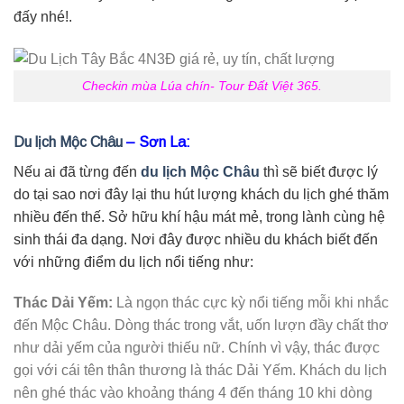
đấy nhé!.
Checkin mùa Lúa chín- Tour Đất Việt 365.
Du lịch Mộc Châu
– Sơn La:
Nếu ai đã từng đến
du lịch Mộc Châu
thì sẽ biết được lý
do tại sao nơi đây lại thu hút lượng khách du lịch ghé thăm
nhiều đến thế. Sở hữu khí hậu mát mẻ, trong lành cùng hệ
sinh thái đa dạng. Nơi đây được nhiều du khách biết đến
với những điểm du lịch nổi tiếng như:
Thác Dải Yếm:
Là ngọn thác cực kỳ nổi tiếng mỗi khi nhắc
đến Mộc Châu. Dòng thác trong vắt, uốn lượn đầy chất thơ
như dải yếm của người thiếu nữ. Chính vì vậy, thác được
gọi với cái tên thân thương là thác Dải Yếm. Khách du lịch
nên ghé thác vào khoảng tháng 4 đến tháng 10 khi dòng