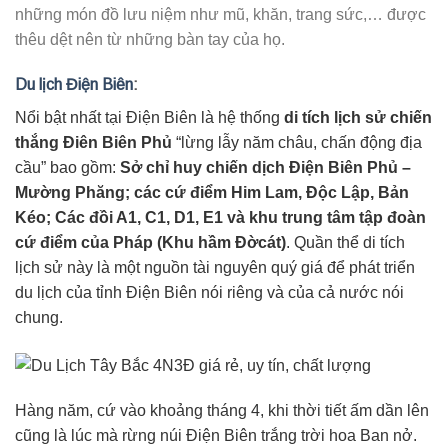
những món đồ lưu niệm như mũ, khăn, trang sức,… được
thêu dệt nên từ những bàn tay của họ.
Du lịch Điện Biên
:
Nổi bật nhất tại Điện Biên là hệ thống
di tích lịch sử chiến
thắng Điên Biên Phủ
“lừng lẫy năm châu, chấn động địa
cầu” bao gồm:
Sở chỉ huy chiến dịch Điện Biên Phủ –
Mường Phăng; các cứ điểm Him Lam, Độc Lập, Bản
Kéo; Các đồi A1, C1, D1, E1 và khu trung tâm tập đoàn
cứ điểm của Pháp (Khu hầm Đờcát)
. Quần thể di tích
lịch sử này là một nguồn tài nguyên quý giá để phát triển
du lịch của tỉnh Điện Biên nói riêng và của cả nước nói
chung.
Hàng năm, cứ vào khoảng tháng 4, khi thời tiết ấm dần lên
cũng là lúc mà rừng núi Điện Biên trắng trời hoa Ban nở.