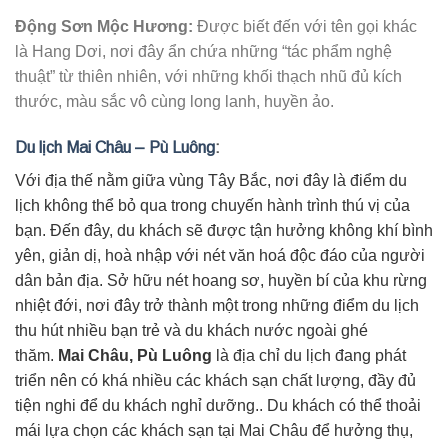
Động Sơn Mộc Hương:
Được biết đến với tên gọi khác
là Hang Dơi, nơi đây ẩn chứa những “tác phẩm nghệ
thuật” từ thiên nhiên, với những khối thạch nhũ đủ kích
thước, màu sắc vô cùng long lanh, huyền ảo.
Du lịch Mai Châu – Pù Luông
:
Với địa thế nằm giữa vùng Tây Bắc, nơi đây là điểm du
lịch không thể bỏ qua trong chuyến hành trình thú vị của
bạn. Đến đây, du khách sẽ được tận hưởng không khí bình
yên, giản dị, hoà nhập với nét văn hoá độc đáo của người
dân bản địa. Sở hữu nét hoang sơ, huyền bí của khu rừng
nhiệt đới, nơi đây trở thành một trong những điểm du lịch
thu hút nhiều bạn trẻ và du khách nước ngoài ghé
thăm.
Mai Châu, Pù Luông
là địa chỉ du lịch đang phát
triển nên có khá nhiều các khách sạn chất lượng, đầy đủ
tiện nghi để du khách nghỉ dưỡng.. Du khách có thể thoải
mái lựa chọn các khách sạn tại Mai Châu để hưởng thụ,