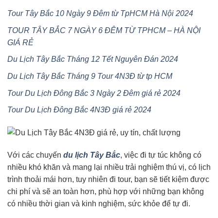
Tour Tây Bắc 10 Ngày 9 Đêm từ TpHCM Hà Nội 2024
TOUR TÂY BẮC 7 NGÀY 6 ĐÊM TỪ TPHCM – HÀ NỘI
GIÁ RẺ
Du Lịch Tây Bắc Tháng 12 Tết Nguyên Đán 2024
Du Lịch Tây Bắc Tháng 9 Tour 4N3Đ từ tp HCM
Tour Du Lịch Đông Bắc 3 Ngày 2 Đêm giá rẻ 2024
Tour Du Lịch Đông Bắc 4N3Đ giá rẻ 2024
Với các chuyến
du lịch Tây Bắc
, việc đi tự túc không có
nhiều khó khăn và mang lại nhiều trải nghiệm thú vị, có lịch
trình thoải mái hơn, tuy nhiên đi tour, bạn sẽ tiết kiệm được
chi phí và sẽ an toàn hơn, phù hợp với những bạn không
có nhiều thời gian và kinh nghiệm, sức khỏe để tự đi.