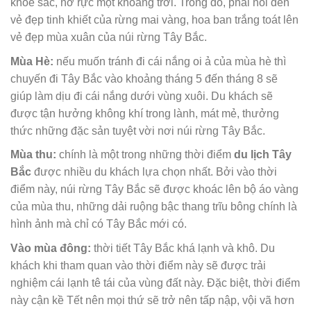
khoe sắc, nở rực một khoảng trời. Trong đó, phải nói đến
vẻ đẹp tinh khiết của rừng mai vàng, hoa ban trắng toát lên
vẻ đẹp mùa xuân của núi rừng Tây Bắc.
Mùa Hè:
nếu muốn tránh đi cái nắng oi ả của mùa hè thì
chuyến đi Tây Bắc vào khoảng tháng 5 đến tháng 8 sẽ
giúp làm dịu đi cái nắng dưới vùng xuôi. Du khách sẽ
được tận hưởng không khí trong lành, mát mẻ, thưởng
thức những đặc sản tuyệt vời nơi núi rừng Tây Bắc.
Mùa thu:
chính là một trong những thời điểm
du lịch Tây
Bắc
được nhiều du khách lựa chọn nhất. Bởi vào thời
điểm này, núi rừng Tây Bắc sẽ được khoác lên bộ áo vàng
của mùa thu, những dải ruộng bậc thang trĩu bông chính là
hình ảnh mà chỉ có Tây Bắc mới có.
Vào mùa đông:
thời tiết Tây Bắc khá lạnh và khô. Du
khách khi tham quan vào thời điểm này sẽ được trải
nghiệm cái lạnh tê tái của vùng đất này. Đặc biệt, thời điểm
này cận kề Tết nên mọi thứ sẽ trở nên tấp nập, vội vã hơn