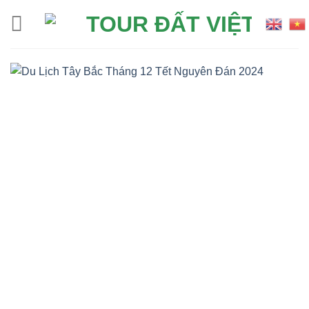
Skip
to
content