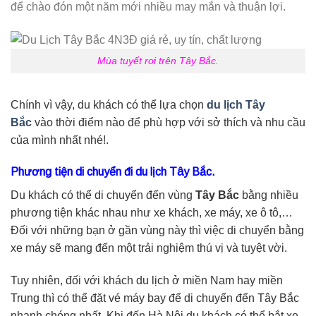
để chào đón một năm mới nhiều may mắn và thuận lợi.
Mùa tuyết rơi trên Tây Bắc.
Chính vì vậy, du khách có thể lựa chọn
du lịch Tây
Bắc
vào thời điểm nào để phù hợp với sở thích và nhu cầu
của mình nhất nhé!.
Phương tiện di chuyển đi du lịch Tây Bắc.
Du khách có thể di chuyển đến vùng
Tây Bắc
bằng nhiều
phương tiện khác nhau như xe khách, xe máy, xe ô tô,…
Đối với những bạn ở gần vùng này thì việc di chuyển bằng
xe máy sẽ mang đến một trải nghiệm thú vị và tuyệt vời.
Tuy nhiên, đối với khách du lịch ở miền Nam hay miền
Trung thì có thể đặt vé máy bay để di chuyển đến Tây Bắc
nhanh chóng nhất. Khi đến Hà Nội du khách có thể bắt xe