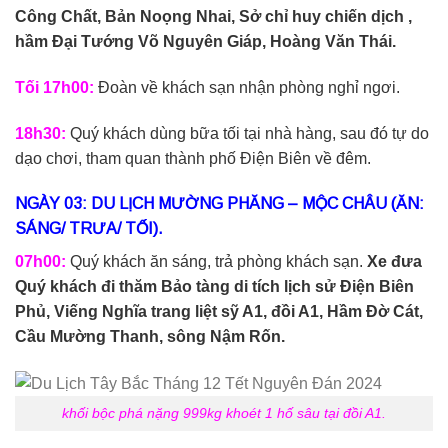
Công Chất, Bản Noọng Nhai, Sở chỉ huy chiến dịch ,
hầm Đại Tướng Võ Nguyên Giáp, Hoàng Văn Thái.
Tối 17h00:
Đoàn về khách sạn nhận phòng nghỉ ngơi.
18h30:
Quý khách dùng bữa tối tại nhà hàng, sau đó tự do
dạo chơi, tham quan thành phố Điện Biên về đêm.
NGÀY 03: DU LỊCH MƯỜNG PHĂNG – MỘC CHÂU (ĂN:
SÁNG/ TRƯA/ TỐI).
07h00:
Quý khách ăn sáng, trả phòng khách sạn.
Xe đưa
Quý khách đi thăm Bảo tàng di tích lịch sử Điện Biên
Phủ, Viếng Nghĩa trang liệt sỹ A1, đồi A1, Hầm Đờ Cát,
Cầu Mường Thanh, sông Nậm Rốn.
khối bộc phá nặng 999kg khoét 1 hố sâu tại đồi A1.