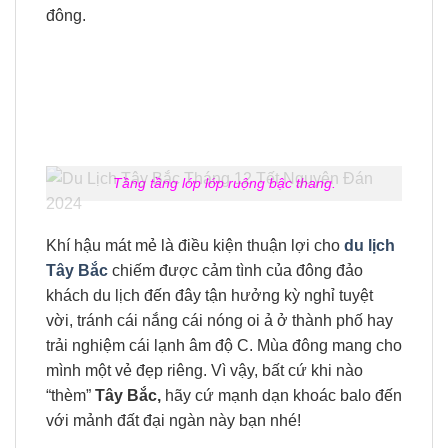
đông.
Tầng tầng lớp lớp ruộng bậc thang.
Khí hậu mát mẻ là điều kiện thuận lợi cho
du lịch
Tây Bắc
chiếm được cảm tình của đông đảo
khách du lịch đến đây tận hưởng kỳ nghỉ tuyệt
vời, tránh cái nắng cái nóng oi ả ở thành phố hay
trải nghiệm cái lạnh âm độ C. Mùa đông mang cho
mình một vẻ đẹp riêng. Vì vậy, bất cứ khi nào
“thèm”
Tây Bắc,
hãy cứ mạnh dạn khoác balo đến
với mảnh đất đại ngàn này bạn nhé!