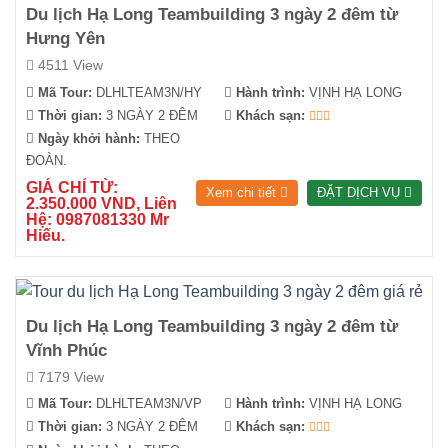
Du lịch Hạ Long Teambuilding 3 ngày 2 đêm từ
Hưng Yên
4511 View
Mã Tour:
DLHLTEAM3N/HY
Hành trình:
VỊNH HẠ LONG
Thời gian:
3 NGÀY 2 ĐÊM
Khách sạn:
Ngày khởi hành:
THEO
ĐOÀN.
GIÁ CHỈ TỪ:
Xem chi tiết
ĐẶT DỊCH VỤ
2.350.000 VND, Liên
Hệ: 0987081330 Mr
Hiếu.
Du lịch Hạ Long Teambuilding 3 ngày 2 đêm từ
Vĩnh Phúc
7179 View
Mã Tour:
DLHLTEAM3N/VP
Hành trình:
VỊNH HẠ LONG
Thời gian:
3 NGÀY 2 ĐÊM
Khách sạn: