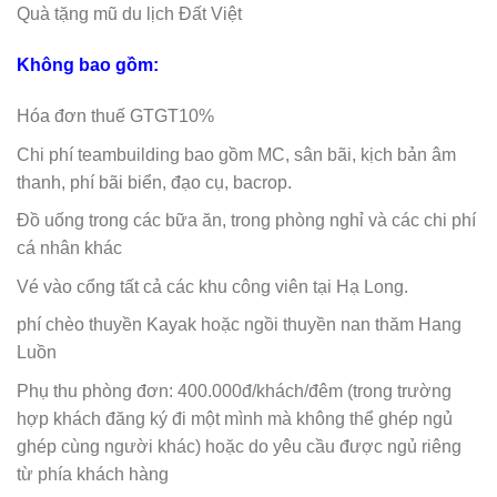
Quà tặng mũ du lịch Đất Việt
Không bao gồm:
Hóa đơn thuế GTGT10%
Chi phí teambuilding bao gồm MC, sân bãi, kịch bản âm
thanh, phí bãi biển, đạo cụ, bacrop.
Đồ uống trong các bữa ăn, trong phòng nghỉ và các chi phí
cá nhân khác
Vé vào cổng tất cả các khu công viên tại Hạ Long.
phí chèo thuyền Kayak hoặc ngồi thuyền nan thăm Hang
Luồn
Phụ thu phòng đơn: 400.000đ/khách/đêm (trong trường
hợp khách đăng ký đi một mình mà không thể ghép ngủ
ghép cùng người khác) hoặc do yêu cầu được ngủ riêng
từ phía khách hàng