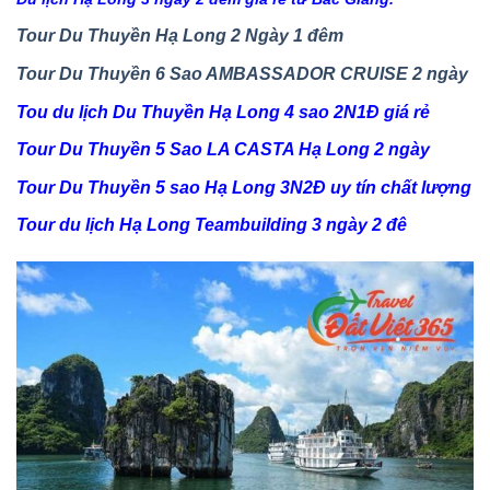
Tour Du Thuyền Hạ Long 2 Ngày 1 đêm
Tour Du Thuyền 6 Sao AMBASSADOR CRUISE 2 ngày
Tou du lịch Du Thuyền Hạ Long 4 sao 2N1Đ giá rẻ
Tour Du Thuyền 5 Sao LA CASTA Hạ Long 2 ngày
Tour Du Thuyền 5 sao Hạ Long 3N2Đ uy tín chất lượng
Tour du lịch Hạ Long Teambuilding 3 ngày 2 đê