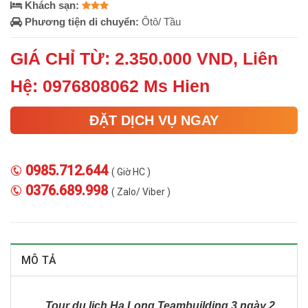
Khách sạn:
Phương tiện di chuyển:
Ôtô/ Tầu
GIÁ CHỈ TỪ: 2.350.000 VND, Liên
Hệ: 0976808062 Ms Hien
ĐẶT DỊCH VỤ NGAY
0985.712.644
( Giờ HC )
0376.689.998
( Zalo/ Viber )
MÔ TẢ
Tour du lịch Hạ Long Teambuilding 3 ngày 2