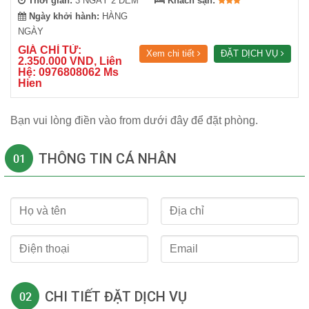
Thời gian:
3 NGÀY 2 ĐÊM
Khách sạn:
Ngày khởi hành:
HÀNG
NGÀY
GIÁ CHỈ TỪ:
Xem chi tiết
ĐẶT DỊCH VỤ
2.350.000 VND, Liên
Hệ: 0976808062 Ms
Hien
Bạn vui lòng điền vào from dưới đây để đặt phòng.
THÔNG TIN CÁ NHÂN
CHI TIẾT ĐẶT DỊCH VỤ