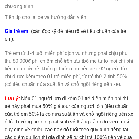
chương trình
Tiền típ cho lái xe và hướng dẫn viên
Giá trẻ em:
(cần đọc kỹ để hiểu rõ về tiêu chuẩn của trẻ
em):
Trẻ em từ 1-4 tuổi miễn phí dịch vụ nhưng phải chịu phụ
thu 80.000đ phí chiếm chỗ trên tàu (bố mẹ tự lo mọi chi phí
liên quan tới trẻ, không chiếm chỗ trên xe). 02 người lớn
chỉ được kèm theo 01 trẻ miễn phí, từ trẻ thứ 2 tính 50%
(có tiêu chuẩn nửa suất ăn và chỗ ngồi riêng trên xe).
Lưu ý:
Nếu 01 người lớn đi kèm 01 trẻ diện miễn phí thì
trẻ này phải mua 50% giá tour của người lớn (tiêu chuẩn
của trẻ em 50% là có nửa suất ăn và chỗ ngồi riêng trên xe
ô tô. Trường hợp bị phát sinh vé thắng cảnh do vượt quá
quy định về chiều cao hay độ tuổi theo quy định riêng tại
các điểm du lịch thì gia đình sẽ tự chi trả 100% tiền vé của