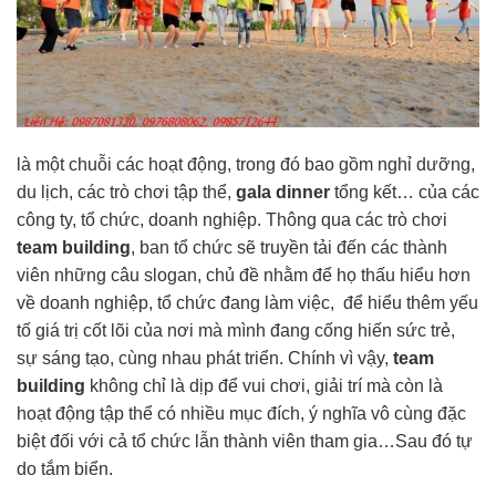
là một chuỗi các hoạt động, trong đó bao gồm nghỉ dưỡng,
du lịch, các trò chơi tập thể,
gala dinner
tổng kết… của các
công ty, tổ chức, doanh nghiệp. Thông qua các trò chơi
team building
, ban tổ chức sẽ truyền tải đến các thành
viên những câu slogan, chủ đề nhằm để họ thấu hiểu hơn
về doanh nghiệp, tổ chức đang làm việc, để hiểu thêm yếu
tố giá trị cốt lõi của nơi mà mình đang cống hiến sức trẻ,
sự sáng tạo, cùng nhau phát triển. Chính vì vậy,
team
building
không chỉ là dịp để vui chơi, giải trí mà còn là
hoạt động tập thể có nhiều mục đích, ý nghĩa vô cùng đặc
biệt đối với cả tổ chức lẫn thành viên tham gia…Sau đó tự
do tắm biển.