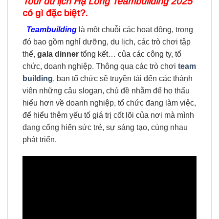
Tour du lịch Hạ Long
Teambuilding
2025
có gì đặc biệt?.
Teambuilding
là một chuỗi các hoạt động, trong
đó bao gồm nghỉ dưỡng, du lịch, các trò chơi tập
thể,
gala dinner
tổng kết… của các công ty, tổ
chức, doanh nghiệp. Thông qua các trò chơi
team
building
, ban tổ chức sẽ truyền tải đến các thành
viên những câu slogan, chủ đề nhằm để họ thấu
hiểu hơn về doanh nghiệp, tổ chức đang làm việc,
để hiểu thêm yếu tố giá trị cốt lõi của nơi mà mình
đang cống hiến sức trẻ, sự sáng tạo, cùng nhau
phát triển.