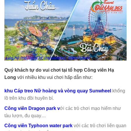
Quý khách tự do vui chơi tại tổ hợp Công viên Hạ
Long
với nhiều khu vui chơi hấp dẫn như:
khu Cáp treo Nữ hoàng và vòng quay Sunwheel
khổng
lồ trên khu đồi huyền bí.
Công viên Dragon park v
ới các trò chơi mạo hiểm như
tàu lượn, đu quay…
Công viên Typhoon water park
với các trò chơi liên quan