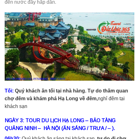
đến nước đầy hấp dẫn.
Tối:
Quý khách ăn tối tại nhà hàng. Tự do thăm quan
chợ đêm và khám phá Hạ Long về đêm,
nghỉ đêm tại
khách sạn
NGÀY 3: TOUR DU LỊCH HẠ LONG – BẢO TÀNG
QUẢNG NINH – HÀ NỘI (ĂN SÁNG / TRƯA / – ).
06h30:
Quý khách ăn sáng tại khách sạn.
tự do đi chợ