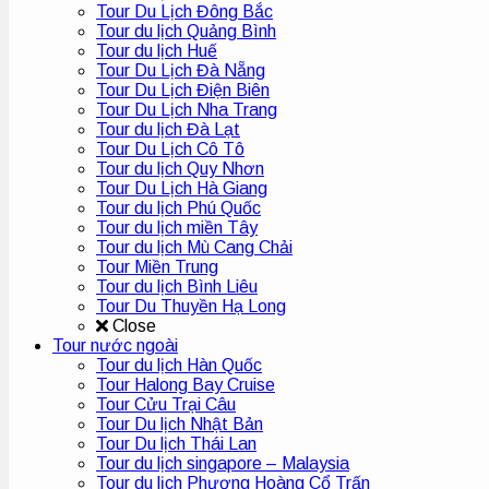
Tour Du Lịch Đông Bắc
Tour du lịch Quảng Bình
Tour du lịch Huế
Tour Du Lịch Đà Nẵng
Tour Du Lịch Điện Biên
Tour Du Lịch Nha Trang
Tour du lịch Đà Lạt
Tour Du Lịch Cô Tô
Tour du lịch Quy Nhơn
Tour Du Lịch Hà Giang
Tour du lịch Phú Quốc
Tour du lịch miền Tây
Tour du lịch Mù Cang Chải
Tour Miền Trung
Tour du lịch Bình Liêu
Tour Du Thuyền Hạ Long
Close
Tour nước ngoài
Tour du lịch Hàn Quốc
Tour Halong Bay Cruise
Tour Cửu Trại Câu
Tour Du lịch Nhật Bản
Tour Du lịch Thái Lan
Tour du lịch singapore – Malaysia
Tour du lịch Phượng Hoàng Cổ Trấn