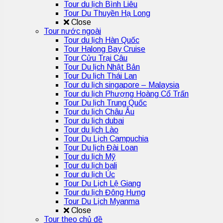
Tour du lịch Bình Liêu
Tour Du Thuyền Hạ Long
Close
Tour nước ngoài
Tour du lịch Hàn Quốc
Tour Halong Bay Cruise
Tour Cửu Trại Câu
Tour Du lịch Nhật Bản
Tour Du lịch Thái Lan
Tour du lịch singapore – Malaysia
Tour du lịch Phượng Hoàng Cổ Trấn
Tour Du lịch Trung Quốc
Tour du lịch Châu Âu
Tour du lịch dubai
Tour du lịch Lào
Tour Du Lịch Campuchia
Tour Du lịch Đài Loan
Tour du lịch Mỹ
Tour du lịch bali
Tour du lịch Úc
Tour Du Lịch Lệ Giang
Tour du lịch Đông Hưng
Tour Du Lịch Myanma
Close
Tour theo chủ đề