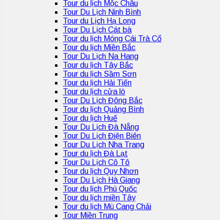
Tour du lịch Mộc Châu
Tour Du Lịch Ninh Bình
Tour du Lịch Hạ Long
Tour Du Lịch Cát bà
Tour du lịch Móng Cái Trà Cổ
Tour du lịch Miền Bắc
Tour Du Lịch Na Hang
Tour du lịch Tây Bắc
Tour du lịch Sầm Sơn
Tour du lịch Hải Tiến
Tour du lịch cửa lò
Tour Du Lịch Đông Bắc
Tour du lịch Quảng Bình
Tour du lịch Huế
Tour Du Lịch Đà Nẵng
Tour Du Lịch Điện Biên
Tour Du Lịch Nha Trang
Tour du lịch Đà Lạt
Tour Du Lịch Cô Tô
Tour du lịch Quy Nhơn
Tour Du Lịch Hà Giang
Tour du lịch Phú Quốc
Tour du lịch miền Tây
Tour du lịch Mù Cang Chải
Tour Miền Trung