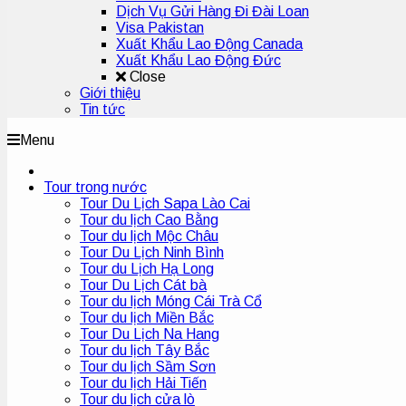
Dịch Vụ Gửi Hàng Đi Đài Loan
Visa Pakistan
Xuất Khẩu Lao Động Canada
Xuất Khẩu Lao Động Đức
Close
Giới thiệu
Tin tức
Menu
Tour trong nước
Tour Du Lịch Sapa Lào Cai
Tour du lịch Cao Bằng
Tour du lịch Mộc Châu
Tour Du Lịch Ninh Bình
Tour du Lịch Hạ Long
Tour Du Lịch Cát bà
Tour du lịch Móng Cái Trà Cổ
Tour du lịch Miền Bắc
Tour Du Lịch Na Hang
Tour du lịch Tây Bắc
Tour du lịch Sầm Sơn
Tour du lịch Hải Tiến
Tour du lịch cửa lò