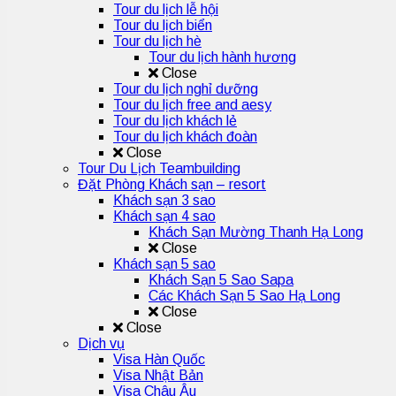
Tour du lịch lễ hội
Tour du lịch biển
Tour du lịch hè
Tour du lịch hành hương
Close
Tour du lịch nghỉ dưỡng
Tour du lịch free and aesy
Tour du lịch khách lẻ
Tour du lịch khách đoàn
Close
Tour Du Lịch Teambuilding
Đặt Phòng Khách sạn – resort
Khách sạn 3 sao
Khách sạn 4 sao
Khách Sạn Mường Thanh Hạ Long
Close
Khách sạn 5 sao
Khách Sạn 5 Sao Sapa
Các Khách Sạn 5 Sao Hạ Long
Close
Close
Dịch vụ
Visa Hàn Quốc
Visa Nhật Bản
Visa Châu Âu